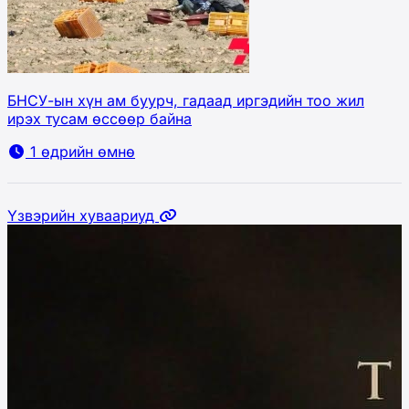
БНСУ-ын хүн ам буурч, гадаад иргэдийн тоо жил
ирэх тусам өссөөр байна
1 өдрийн өмнө
Үзвэрийн хуваариуд