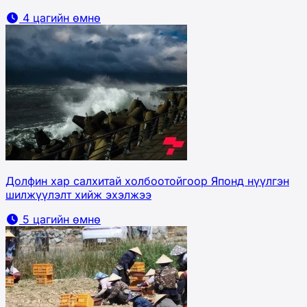
4 цагийн өмнө
Долфин хар салхитай холбоотойгоор Японд нүүлгэн
шилжүүлэлт хийж эхэлжээ
5 цагийн өмнө