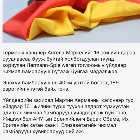
Германы канцлер Ангела Меркелийг 16 жилийн дараа
суудлаасаа бууж буйтай холбогдуулан түүнд
зориулан Hermann-Spielwaren тоглоомын үйлдвэр
чихмэл бамбарууш бүтээж буйгаа мэдээлжээ.
Энэхүү бамбарууш нь 40см урттай бөгөөд 189
еврогийн үнэтэй байх гэнэ.
Үйлдвэрийн захирал Мартин Херманны хэлснээр тус
үйлдвэр 101 жилийн турш түүхэн алдарт хүмүүстэй
адилхан чихмэл бамбарууш үйлдвэрлэж буй гэнэ.
Жишээлбэл АНУ-ын Ерөнхийлөгч Барак Обама, Их
Британийн хатан хаан II Елизаветагийн чихмэл
бамбарууш хувилбарууд бий аж.