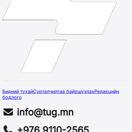
Бидний тухай
Сурталчилгаа байршуулах
Редакцийн
бодлого
info@tug.mn
+976 9110-2565