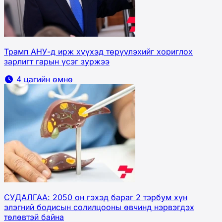
Трамп АНУ-д ирж хүүхэд төрүүлэхийг хориглох
зарлигт гарын үсэг зуржээ
4 цагийн өмнө
СУДАЛГАА: 2050 он гэхэд бараг 2 тэрбум хүн
элэгний бодисын солилцооны өвчинд нэрвэгдэх
төлөвтэй байна