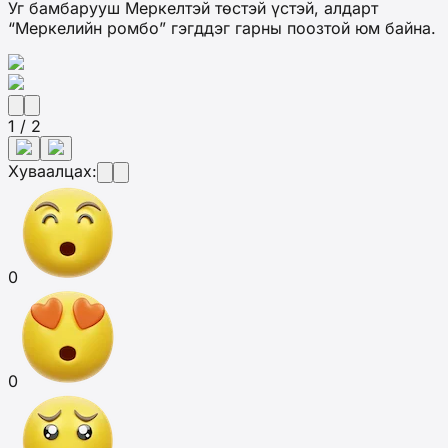
Уг бамбарууш Меркелтэй төстэй үстэй, алдарт
“Меркелийн ромбо” гэгддэг гарны поозтой юм байна.
1 / 2
Хуваалцах:
0
0