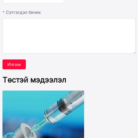
Сэтгэгдэл бичих
Илгээх
Төстэй мэдээлэл