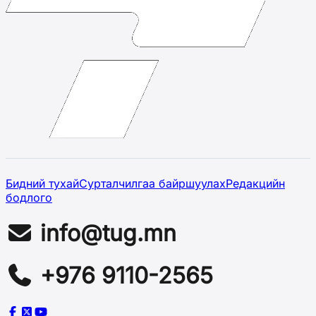
Бидний тухай
Сурталчилгаа байршуулах
Редакцийн
бодлого
info@tug.mn
+976 9110-2565