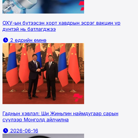
ОХУ-ын бүтээсэн хорт хавдрын эсрэг вакцин үр
дүнтэй нь батлагджээ
2 өдрийн өмнө
Гаднын хэвлэл: Ши Жиньпин наймдугаар сарын
сүүлээр Монголд айлчилна
2026-06-16