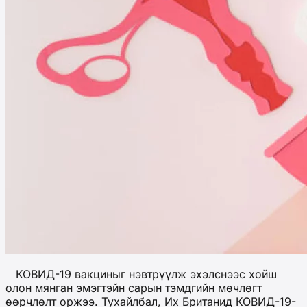
КОВИД-19 вакциныг нэвтрүүлж эхэлснээс хойш
олон мянган эмэгтэйн сарын тэмдгийн мөчлөгт
өөрчлөлт оржээ. Тухайлбал, Их Британид КОВИД-19-