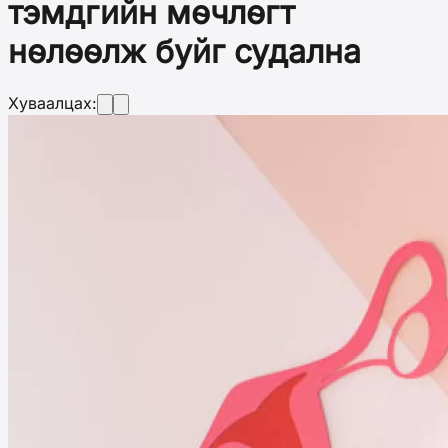
тэмдгийн мөчлөгт
нөлөөлж буйг судална
Хуваалцах: