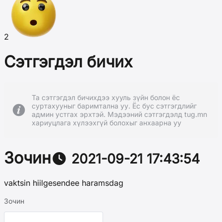
2
Сэтгэгдэл бичих
Та сэтгэгдэл бичихдээ хууль зүйн болон ёс
суртахууныг баримтална уу. Ёс бус сэтгэгдлийг
админ устгах эрхтэй. Мэдээний сэтгэгдэлд tug.mn
хариуцлага хүлээхгүй болохыг анхаарна уу
Зочин
2021-09-21 17:43:54
vaktsin hiilgesendee haramsdag
Зочин