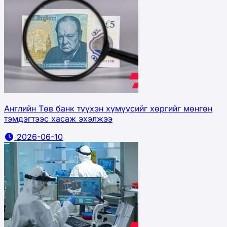
Английн Төв банк түүхэн хүмүүсийг хөргийг мөнгөн
тэмдэгтээс хасаж эхэлжээ
2026-06-10