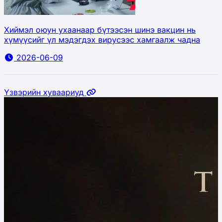
Хиймэл оюун ухаанаар бүтээсэн шинэ вакцин нь
хүмүүсийг үл мэдэгдэх вирусээс хамгаалж чадна
2026-06-09
Үзвэрийн хуваариуд