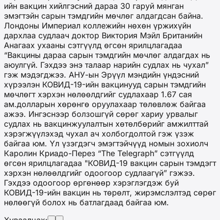
ийн вакцин хийлгэсний дараа 30 гаруй мянган
эмэгтэйн сарын тэмдгийн мөчлөг алдагдсан байна.
Лондоны Империал коллежийн нөхөн үржихүйн
дархлаа судлаач доктор Виктория Мэйл Британийн
Анагаах ухааны сэтгүүлд өгсөн ярилцлагадаа
“Вакцины дараа сарын тэмдгийн мөчлөг алдагдах нь
аюулгүй. Гэхдээ энэ талаар нарийн судлах нь чухал”
гэж мэдэгджээ. АНУ-ын Эрүүл мэндийн үндэсний
хүрээлэн КОВИД-19-ийн вакцинууд сарын тэмдгийн
мөчлөгт хэрхэн нөлөөлдгийг судлахаар 1.67 сая
ам.долларын хөрөнгө оруулахаар төлөвлөж байгаа
ажээ. Ингэснээр болзошгүй сөрөг хариу урвалыг
судлах нь вакцинжуулалтын хөтөлбөрийг амжилттай
хэрэгжүүлэхэд чухал ач холбогдолтой гэж үзэж
байгаа юм. Үл үзэгдэгч эмэгтэйчүүд номын зохиолч
Каролин Криадо-Перез “The Telegraph” сэтгүүлд
өгсөн ярилцлагадаа "КОВИД-19 вакцин сарын тэмдэгт
хэрхэн нөлөөлдгийг одоогоор судлаагүй” гэжээ.
Гэхдээ одоогоор өргөнөөр хэрэглэгдэж буй
КОВИД-19-ийн вакцин нь төрөлт, жирэмслэлтэд сөрөг
нөлөөгүй болох нь батлагдаад байгаа юм.
Хуваалцах: