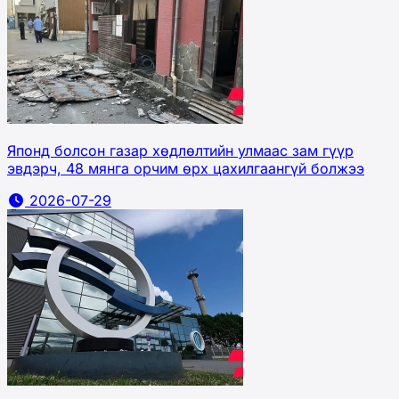
Японд болсон газар хөдлөлтийн улмаас зам гүүр
эвдэрч, 48 мянга орчим өрх цахилгаангүй болжээ
2026-07-29