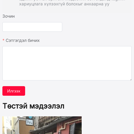
хариуцлага хүлээхгүй болохыг анхаарна уу
Зочин
Сэтгэгдэл бичих
Илгээх
Төстэй мэдээлэл