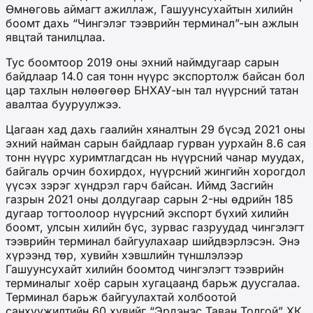
Өмнөговь аймагт ажиллаж, Гашуунсухайтын хилийн
боомт дахь “Чингэлэг тээврийн терминал”-ын ажлын
явцтай танилцлаа.
Тус боомтоор 2019 оны эхний наймдугаар сарын
байдлаар 14.0 сая тонн нүүрс экспортолж байсан бол
цар тахлын нөлөөгөөр БНХАУ-ын тал нүүрсний татан
авалтаа бууруулжээ.
Цагаан хад дахь гаалийн хяналтын 29 бүсэд 2021 оны
эхний найман сарын байдлаар гурван уурхайн 8.6 сая
тонн нүүрс хуримтлагдсан нь нүүрсний чанар муудах,
байгаль орчин бохирдох, нүүрсний жингийн хорогдол
үүсэх зэрэг хүндрэл гарч байсан. Иймд Засгийн
газрын 2021 оны долдугаар сарын 2-ны өдрийн 185
дугаар тогтоолоор нүүрсний экспорт бүхий хилийн
боомт, улсын хилийн бүс, зурвас газруудад чингэлэгт
тээврийн терминал байгуулахаар шийдвэрлэсэн. Энэ
хүрээнд төр, хувийн хэвшлийн түншлэлээр
Гашуунсухайт хилийн боомтод чингэлэгт тээврийн
терминалыг хоёр сарын хугацаанд барьж дуусгалаа.
Терминал барьж байгуулахтай холбоотой
санхүүжилтийн 60 хувийг “Эрдэнэс Таван Толгой” ХК,