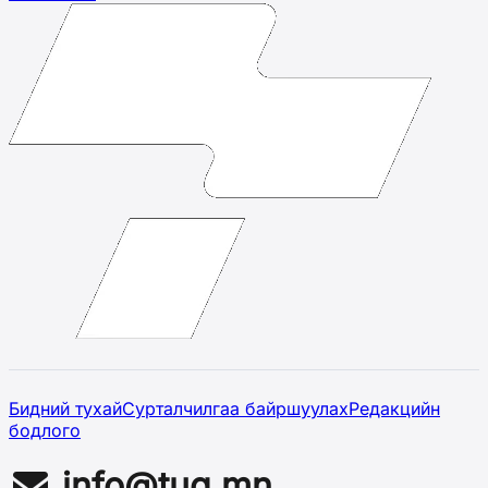
Бидний тухай
Сурталчилгаа байршуулах
Редакцийн
бодлого
info@tug.mn