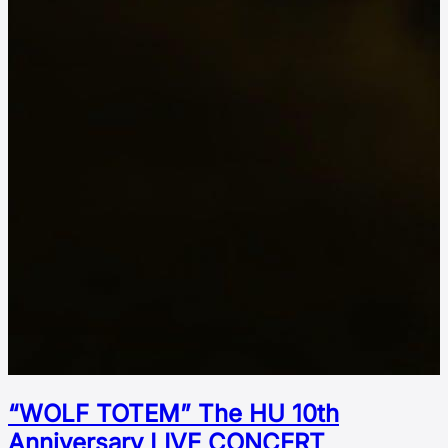
“WOLF TOTEM” The HU 10th
Аnniversary LIVE CONCERT