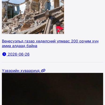
Венесуэльд газар хөдөлсний улмаас 200 орчим хүн
амиа алдаад байна
2026-06-26
Үзвэрийн хуваариуд