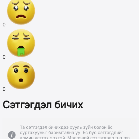
0
0
0
Сэтгэгдэл бичих
Та сэтгэгдэл бичихдээ хууль зүйн болон ёс
суртахууныг баримтална уу. Ёс бус сэтгэгдлийг
админ устгах эрхтэй. Мэдээний сэтгэгдэлд tug.mn