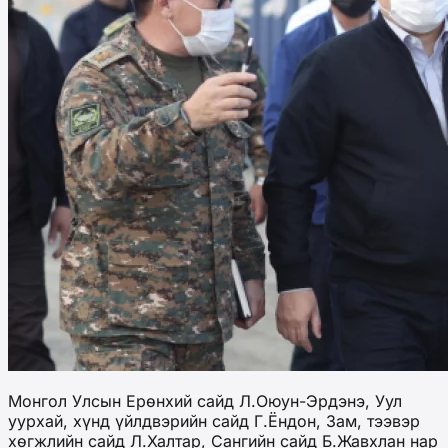
Монгол Улсын Ерөнхий сайд Л.Оюун-Эрдэнэ, Уул
уурхай, хүнд үйлдвэрийн сайд Г.Ёндон, Зам, тээвэр
хөгжлийн сайд Л.Халтар, Сангийн сайд Б.Жавхлан нар