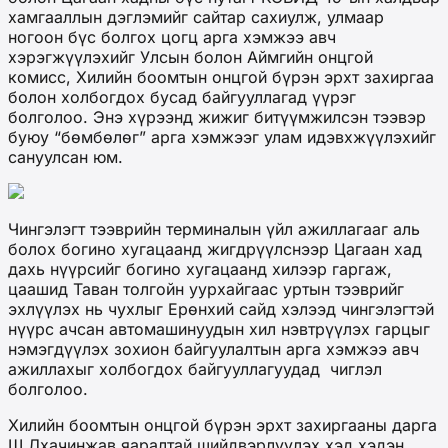
хамгааллын дэглэмийг сайтар сахиулж, улмаар
ногоон бүс болгох цогц арга хэмжээ авч
хэрэгжүүлэхийг Улсын болон Аймгийн онцгой
комисс, Хилийн боомтын онцгой бүрэн эрхт захиргаа
болон холбогдох бусад байгууллагад үүрэг
болголоо. Энэ хүрээнд жижиг битүүмжилсэн тээвэр
буюу “бөмбөлөг” арга хэмжээг улам идэвхжүүлэхийг
сануулсан юм.
Чингэлэгт тээврийн терминалын үйл ажиллагааг аль
болох богино хугацаанд жигдрүүлснээр Цагаан хад
дахь нүүрсийг богино хугацаанд хилээр гаргаж,
цаашид Таван толгойн уурхайгаас уртын тээврийг
эхлүүлэх нь чухлыг Ерөнхий сайд хэлээд чингэлэгтэй
нүүрс ачсан автомашинуудын хил нэвтрүүлэх гарцыг
нэмэгдүүлэх зохион байгуулалтын арга хэмжээ авч
ажиллахыг холбогдох байгууллагуудад чиглэл
болголоо.
Хилийн боомтын онцгой бүрэн эрхт захиргааны дарга
Ш.Лхачинжав яаралтай шийдвэрлүүлэх хэд хэдэн