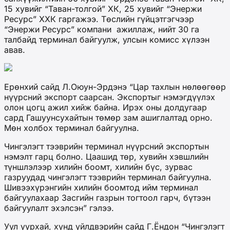
15 хувийг “Таван-толгой” ХК, 25 хувийг “Энержи
Ресурс” ХХК гаргажээ. Төслийн гүйцэтгэгчээр
“Энержи Ресурс” компани ажиллаж, нийт 30 га
талбайд терминал байгуулж, улсын комисс хүлээн
авав.
Ерөнхий сайд Л.Оюун-Эрдэнэ “Цар тахлын нөлөөгөөр
нүүрсний экспорт саарсан. Экспортыг нэмэгдүүлэх
олон цогц ажил хийж байна. Ирэх оны долдугаар
сард Гашуунсухайтын төмөр зам ашиглалтад орно.
Мөн холбох терминал байгуулна.
Чингэлэгт тээврийн терминал нүүрсний экспортын
нэмэлт гарц болно. Цаашид төр, хувийн хэвшлийн
түншлэлээр хилийн боомт, хилийн бүс, зурвас
газруудад чингэлэгт тээврийн терминал байгуулна.
Шивээхүрэнгийн хилийн боомтод ийм терминал
байгуулахаар Засгийн газрын тогтоол гарч, бүтээн
байгуулалт эхэлсэн” гэлээ.
Уул уурхай, хүнд үйлдвэрийн сайд Г.Ёндон “Чингэлэгт