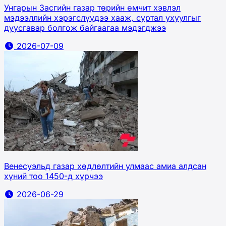
Унгарын Засгийн газар төрийн өмчит хэвлэл
мэдээллийн хэрэгслүүдээ хааж, суртал ухуулгыг
дуусгавар болгож байгаагаа мэдэгджээ
2026-07-09
Венесуэльд газар хөдлөлтийн улмаас амиа алдсан
хүний тоо 1450-д хүрчээ
2026-06-29