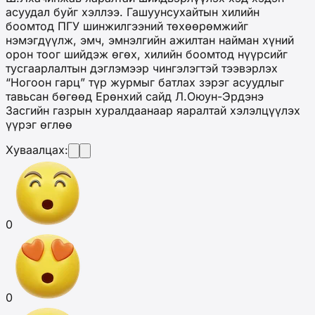
асуудал буйг хэллээ. Гашуунсухайтын хилийн
боомтод ПГУ шинжилгээний төхөөрөмжийг
нэмэгдүүлж, эмч, эмнэлгийн ажилтан найман хүний
орон тоог шийдэж өгөх, хилийн боомтод нүүрсийг
тусгаарлалтын дэглэмээр чингэлэгтэй тээвэрлэх
“Ногоон гарц” түр журмыг батлах зэрэг асуудлыг
тавьсан бөгөөд Ерөнхий сайд Л.Оюун-Эрдэнэ
Засгийн газрын хуралдаанаар яаралтай хэлэлцүүлэх
үүрэг өглөө
Хуваалцах:
0
0