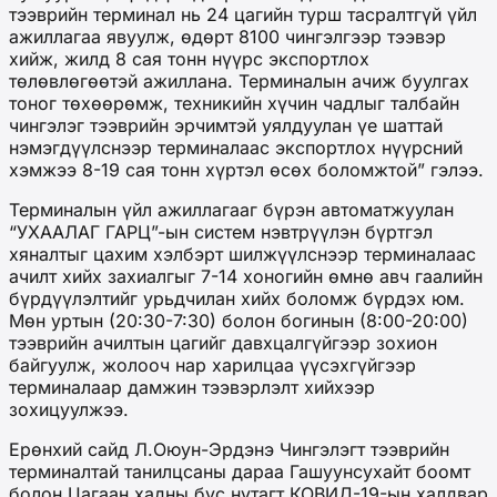
тээврийн терминал нь 24 цагийн турш тасралтгүй үйл
ажиллагаа явуулж, өдөрт 8100 чингэлгээр тээвэр
хийж, жилд 8 сая тонн нүүрс экспортлох
төлөвлөгөөтэй ажиллана. Терминалын ачиж буулгах
тоног төхөөрөмж, техникийн хүчин чадлыг талбайн
чингэлэг тээврийн эрчимтэй уялдуулан үе шаттай
нэмэгдүүлснээр терминалаас экспортлох нүүрсний
хэмжээ 8-19 сая тонн хүртэл өсөх боломжтой” гэлээ.
Терминалын үйл ажиллагааг бүрэн автоматжуулан
“УХААЛАГ ГАРЦ”-ын систем нэвтрүүлэн бүртгэл
хяналтыг цахим хэлбэрт шилжүүлснээр терминалаас
ачилт хийх захиалгыг 7-14 хоногийн өмнө авч гаалийн
бүрдүүлэлтийг урьдчилан хийх боломж бүрдэх юм.
Мөн уртын (20:30-7:30) болон богинын (8:00-20:00)
тээврийн ачилтын цагийг давхцалгүйгээр зохион
байгуулж, жолооч нар харилцаа үүсэхгүйгээр
терминалаар дамжин тээвэрлэлт хийхээр
зохицуулжээ.
Ерөнхий сайд Л.Оюун-Эрдэнэ Чингэлэгт тээврийн
терминалтай танилцсаны дараа Гашуунсухайт боомт
болон Цагаан хадны бүс нутагт КОВИД-19-ын халдвар