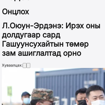
Онцлох
Л.Оюун-Эрдэнэ: Ирэх оны
долдугаар сард
Гашуунсухайтын төмөр
зам ашиглалтад орно
Хуваалцах: