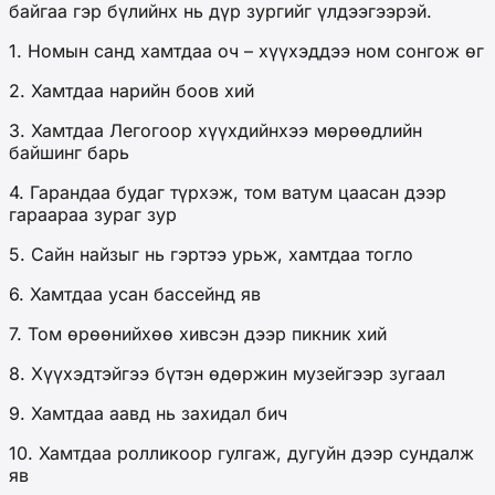
байгаа гэр бүлийнх нь дүр зургийг үлдээгээрэй.
1. Номын санд хамтдаа оч – хүүхэддээ ном сонгож өг
2. Хамтдаа нарийн боов хий
3. Хамтдаа Легогоор хүүхдийнхээ мөрөөдлийн
байшинг барь
4. Гарандаа будаг түрхэж, том ватум цаасан дээр
гараараа зураг зур
5. Сайн найзыг нь гэртээ урьж, хамтдаа тогло
6. Хамтдаа усан бассейнд яв
7. Том өрөөнийхөө хивсэн дээр пикник хий
8. Хүүхэдтэйгээ бүтэн өдөржин музейгээр зугаал
9. Хамтдаа аавд нь захидал бич
10. Хамтдаа ролликоор гулгаж, дугуйн дээр сундалж
яв