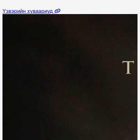
Үзвэрийн хуваариуд