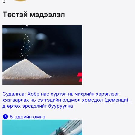
0
Төстэй мэдээлэл
Судалгаа: Хоёр нас хүртэл нь чихрийн хэрэглээг
хязгаарлах нь сэтгэцийн олдмол хомсдол (деменци)-
д өртөх эрсдэлийг бууруулна
5 өдрийн өмнө