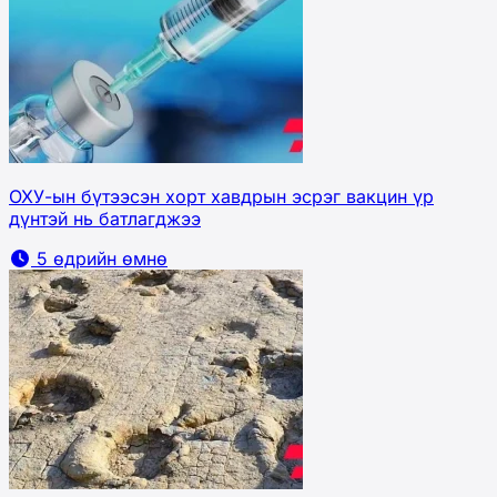
ОХУ-ын бүтээсэн хорт хавдрын эсрэг вакцин үр
дүнтэй нь батлагджээ
5 өдрийн өмнө