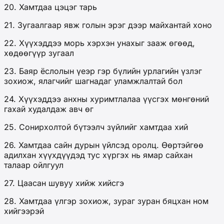
20. Хамтдаа цэцэг тарь
21. Зугаалгаар явж голын эрэг дээр майхантай хоно
22. Хүүхэддээ морь хэрхэн унахыг зааж өгөөд,
хөдөөгүүр зугаал
23. Баяр ёслолын үеэр гэр бүлийн урлагийн үзлэг
зохиож, ялагчийг шагнадаг уламжлалтай бол
24. Хүүхэддээ анхны хуримтлалаа үүсгэх мөнгөний
гахай худалдаж авч өг
25. Сонирхолтой бүтээлч зүйлийг хамтдаа хий
26. Хамтдаа сайн дурын үйлсэд оролц. Өөртэйгөө
адилхан хүүхдүүдэд тус хүргэх нь ямар сайхан
талаар ойлгуул
27. Цаасан шувуу хийж хийсгэ
28. Хамтдаа үлгэр зохиож, зураг зуран бяцхан ном
хийгээрэй