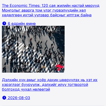
The Economic Times: 120 сая жилийн настай мөрүүд
Монголыг аварга том үлэг гүрвэлүүдийн хөл
хөдөлгөөн ихтэй уулзвар байсныг илтгэж байна
6 өдрийн өмнө
Дэлхийн хүн амыг хоёр дахин цөөрүүлэх нь хэт их
хэрэглээг бууруулж, дэлхийг илүү тогтвортой
болгоход чухал нөлөөтэй
2026-08-03