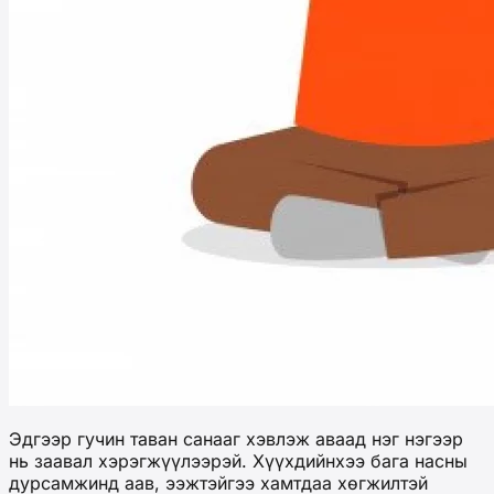
Эдгээр гучин таван санааг хэвлэж аваад нэг нэгээр
нь заавал хэрэгжүүлээрэй. Хүүхдийнхээ бага насны
дурсамжинд аав, ээжтэйгээ хамтдаа хөгжилтэй