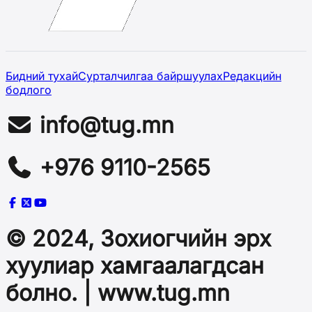
Бидний тухай
Сурталчилгаа байршуулах
Редакцийн
бодлого
info@tug.mn
+976 9110-2565
© 2024, Зохиогчийн эрх
хуулиар хамгаалагдсан
болно. | www.tug.mn