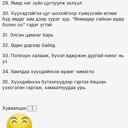
29. Ямар нэг зүйл цуглуулж эхлүүл
30. Хүүхэдтэйгээ цуг шохойгоор хүмүүсийн өглөө
бүр явдаг зам дээр зураг зур. “Өнөөдөр сайхан өдөр
болно оо” гэдэг үгтэй
31. Элсэн цамхаг барь
32. Өдөн дэрээр байлд
33. Попкорн халааж, бүхэл өдөржин дуртай киног нь
үз
34. Хамтдаа хүүхдийнхээ өрөөг чимэглэ
35. Хүүхдийнхээ бүтээлүүдээр гэртээ бяцхан
үзэсгэлэн гаргаж, хамаатнуудаа урь.
Хуваалцах: