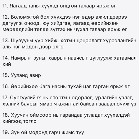
11. Яагаад таны хүүхэд онцгой талаар ярьж өг
12. Боломжтой бол хүүхдээ нэг өдөр ажил дээрээ
дагуулж очоод, юу хийдгээ, яагаад өөрийнхөө
мөрөөдлийн төлөө зүтгэх нь чухал талаар ярьж өг
13. Шувууны үүр хийж, хотын цэцэрлэгт хүрээлэнгийн
аль нэг модон дээр өлгө
14. Намрын, зуны, хаврын навчсыг цуглуулж хатаамал
хий
15. Ууланд авир
16. Өөрийнхөө бага насны тухай цаг гарган ярьж өг
17. Сургуулийнх нь спортын өдөрлөг, урлагийн үзлэг,
хэлний баярыг ямар ч ажилтай байсан заавал очиж үз
18. Хуучин оймсоор нь гарандаа угладаг хүүхэлдэй
хийгээд тогло
19. Зун ой модонд гарч жимс түү