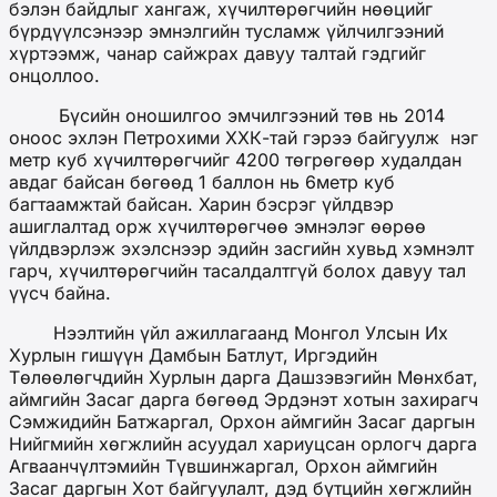
бэлэн байдлыг хангаж, хүчилтөрөгчийн нөөцийг
бүрдүүлсэнээр эмнэлгийн тусламж үйлчилгээний
хүртээмж, чанар сайжрах давуу талтай гэдгийг
онцоллоо.
Бүсийн оношилгоо эмчилгээний төв нь 2014
оноос эхлэн Петрохими ХХК-тай гэрээ байгуулж нэг
метр куб хүчилтөрөгчийг 4200 төгрөгөөр худалдан
авдаг байсан бөгөөд 1 баллон нь 6метр куб
багтаамжтай байсан. Харин бэсрэг үйлдвэр
ашиглалтад орж хүчилтөрөгчөө эмнэлэг өөрөө
үйлдвэрлэж эхэлснээр эдийн засгийн хувьд хэмнэлт
гарч, хүчилтөрөгчийн тасалдалтгүй болох давуу тал
үүсч байна.
Нээлтийн үйл ажиллагаанд Монгол Улсын Их
Хурлын гишүүн Дамбын Батлут, Иргэдийн
Төлөөлөгчдийн Хурлын дарга Дашзэвэгийн Мөнхбат,
аймгийн Засаг дарга бөгөөд Эрдэнэт хотын захирагч
Сэмжидийн Батжаргал, Орхон аймгийн Засаг даргын
Нийгмийн хөгжлийн асуудал хариуцсан орлогч дарга
Агваанчүлтэмийн Түвшинжаргал, Орхон аймгийн
Засаг даргын Хот байгуулалт, дэд бүтцийн хөгжлийн