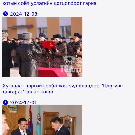
хотын соёл урлагийн цогцолборт гарна
2024-12-08
Хугацаат цэргийн алба хаагчид өнөөдөр “Цэргийн
тангараг”-аа өргөлөө
2024-12-01