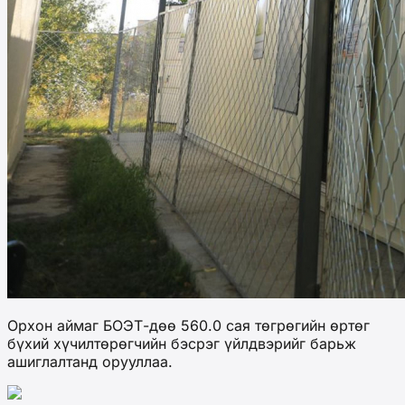
Орхон аймаг БОЭТ-дөө 560.0 сая төгрөгийн өртөг
бүхий хүчилтөрөгчийн бэсрэг үйлдвэрийг барьж
ашиглалтанд орууллаа.