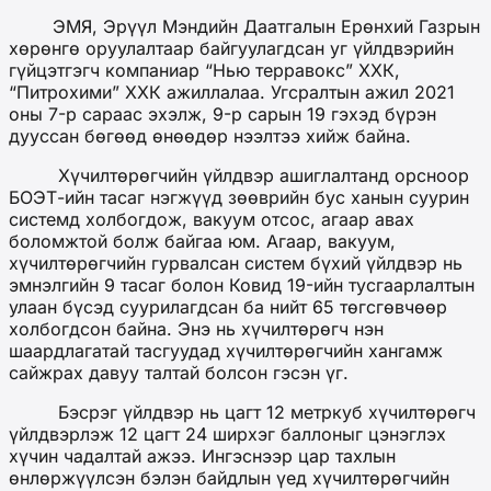
ЭМЯ, Эрүүл Мэндийн Даатгалын Ерөнхий Газрын
хөрөнгө оруулалтаар байгуулагдсан уг үйлдвэрийн
гүйцэтгэгч компаниар “Нью терравокс” ХХК,
“Питрохими” ХХК ажиллалаа. Угсралтын ажил 2021
оны 7-р сараас эхэлж, 9-р сарын 19 гэхэд бүрэн
дууссан бөгөөд өнөөдөр нээлтээ хийж байна.
Хүчилтөрөгчийн үйлдвэр ашиглалтанд орсноор
БОЭТ-ийн тасаг нэгжүүд зөөврийн бус ханын суурин
системд холбогдож, вакуум отсос, агаар авах
боломжтой болж байгаа юм. Агаар, вакуум,
хүчилтөрөгчийн гурвалсан систем бүхий үйлдвэр нь
эмнэлгийн 9 тасаг болон Ковид 19-ийн тусгаарлалтын
улаан бүсэд суурилагдсан ба нийт 65 төгсгөвчөөр
холбогдсон байна. Энэ нь хүчилтөрөгч нэн
шаардлагатай тасгуудад хүчилтөрөгчийн хангамж
сайжрах давуу талтай болсон гэсэн үг.
Бэсрэг үйлдвэр нь цагт 12 метркуб хүчилтөрөгч
үйлдвэрлэж 12 цагт 24 ширхэг баллоныг цэнэглэх
хүчин чадалтай ажээ. Ингэснээр цар тахлын
өнлөржүүлсэн бэлэн байдлын үед хүчилтөрөгчийн