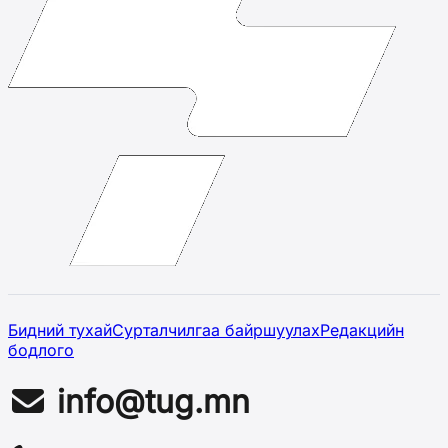
Бидний тухай
Сурталчилгаа байршуулах
Редакцийн
бодлого
info@tug.mn