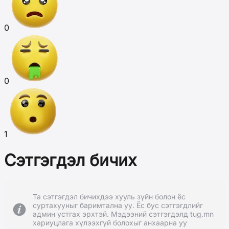
0
0
1
Сэтгэгдэл бичих
Та сэтгэгдэл бичихдээ хууль зүйн болон ёс
суртахууныг баримтална уу. Ёс бус сэтгэгдлийг
админ устгах эрхтэй. Мэдээний сэтгэгдэлд tug.mn
хариуцлага хүлээхгүй болохыг анхаарна уу