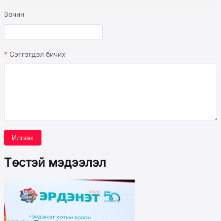
Зочин
Сэтгэгдэл бичих
Илгээх
Төстэй мэдээлэл