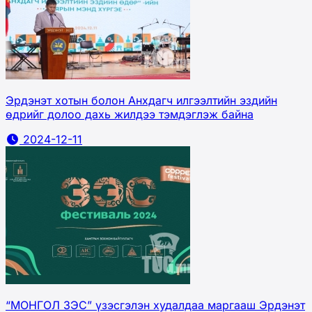
Эрдэнэт хотын болон Анхдагч илгээлтийн эздийн
өдрийг долоо дахь жилдээ тэмдэглэж байна
2024-12-11
“МОНГОЛ ЗЭС” үзэсгэлэн худалдаа маргааш Эрдэнэт