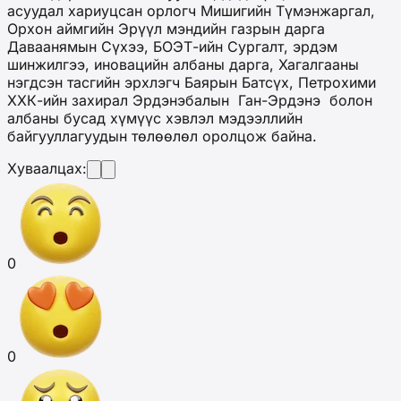
асуудал хариуцсан орлогч Мишигийн Түмэнжаргал,
Орхон аймгийн Эрүүл мэндийн газрын дарга
Даваанямын Сүхээ, БОЭТ-ийн Сургалт, эрдэм
шинжилгээ, иновацийн албаны дарга, Хагалгааны
нэгдсэн тасгийн эрхлэгч Баярын Батсүх, Петрохими
ХХК-ийн захирал Эрдэнэбалын Ган-Эрдэнэ болон
албаны бусад хүмүүс хэвлэл мэдээллийн
байгууллагуудын төлөөлөл оролцож байна.
Хуваалцах:
0
0