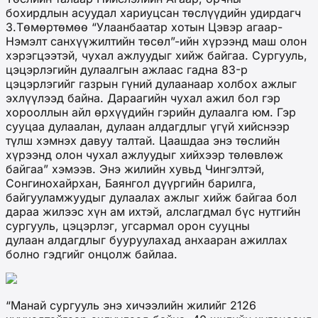
бохирдлын асуудал хариуцсан төслүүдийн удирдагч
З.Төмөртөмөө “Улаанбаатар хотын Цэвэр агаар-
Нэмэлт санхүүжилтийн төсөл”-ийн хүрээнд маш олон
хэрэгцээтэй, чухал ажлуудыг хийж байгаа. Сургууль,
цэцэрлэгийн дулаалгын ажлаас гадна 83-р
цэцэрлэгийг газрын гүний дулаанаар холбох ажлыг
эхлүүлээд байна. Дараагийн чухал ажил бол гэр
хорооллын айл өрхүүдийн гэрийн дулаалга юм. Гэр
сууцаа дулаалан, дулаан алдагдлыг үгүй хийснээр
түлш хэмнэх давуу талтай. Цаашдаа энэ төслийн
хүрээнд олон чухал ажлуудыг хийхээр төлөвлөж
байгаа” хэмээв. Энэ жилийн хувьд Чингэлтэй,
Сонгинохайрхан, Баянгол дүүргийн барилга,
байгууламжуудыг дулаалах ажлыг хийж байгаа бол
дараа жилээс хүн ам ихтэй, алслагдмал бүс нутгийн
сургууль, цэцэрлэг, угсармал орон сууцны
дулаан алдагдлыг бууруулахад анхааран ажиллах
болно гэдгийг онцолж байлаа.
“Манай сургууль энэ хичээлийн жилийг 2126