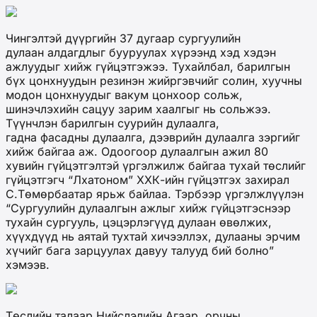
Чингэлтэй дүүргийн 37 дугаар сургуулийн
дулаан алдагдлыг бууруулах хүрээнд хэд хэдэн
ажлуудыг хийж гүйцэтгэжээ. Тухайлбал, барилгын
бүх цонхнуудын резинэн жийргэвчийг солин, хуучны
модон цонхнуудыг вакум цонхоор сольж,
шинэчлэхийн сацуу зарим хаалгыг нь сольжээ.
Түүнчлэн барилгын суурийн дулаалга,
гадна фасадны дулаалга, дээврийн дулаалга зэргийг
хийж байгаа аж. Одоогоор дулаалгын ажил 80
хувийн гүйцэтгэлтэй үргэлжилж байгаа тухай төслийг
гүйцэтгэгч “Лхатоном” ХХК-ийн гүйцэтгэх захирал
С.Төмөрбаатар ярьж байлаа. Тэрбээр үргэлжлүүлэн
“Сургуулийн дулаалгын ажлыг хийж гүйцэтгэснээр
тухайн сургууль, цэцэрлэгүүд дулаан өвөлжих,
хүүхдүүд нь аятай тухтай хичээллэх, дулааны эрчим
хүчийг бага зарцуулах давуу талууд бий болно”
хэмээв.
Төслийн талаар Нийслэлийн Агаар, орчны