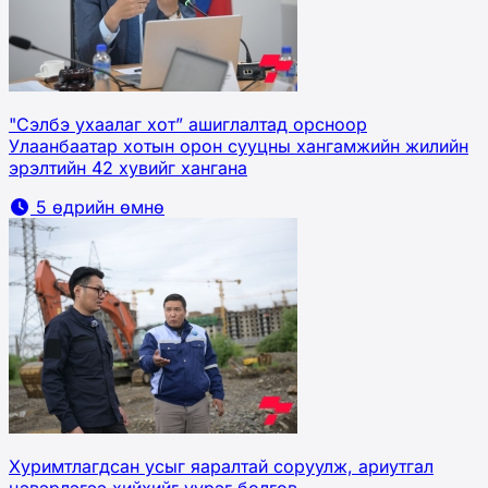
"Сэлбэ ухаалаг хот” ашиглалтад орсноор
Улаанбаатар хотын орон сууцны хангамжийн жилийн
эрэлтийн 42 хувийг хангана
5 өдрийн өмнө
Хуримтлагдсан усыг яаралтай соруулж, ариутгал
цэвэрлэгээ хийхийг үүрэг болгов