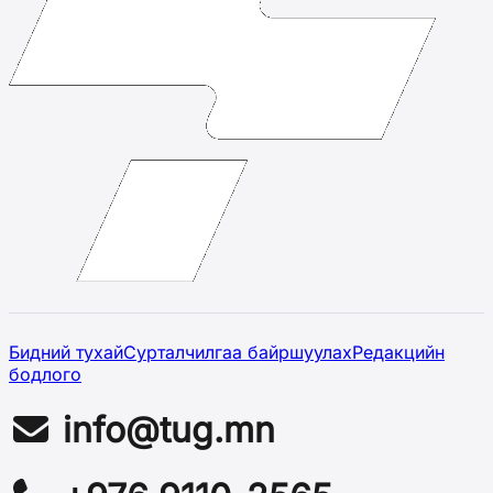
Бидний тухай
Сурталчилгаа байршуулах
Редакцийн
бодлого
info@tug.mn