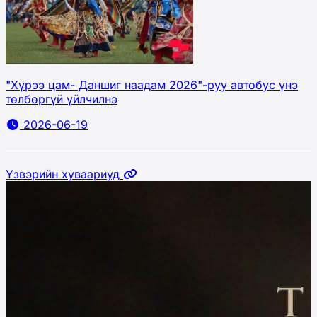
"Хүрээ цам- Даншиг наадам 2026"-руу автобус үнэ
төлбөргүй үйлчилнэ
2026-06-19
Үзвэрийн хуваариуд