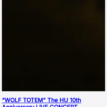
“WOLF TOTEM” The HU 10th