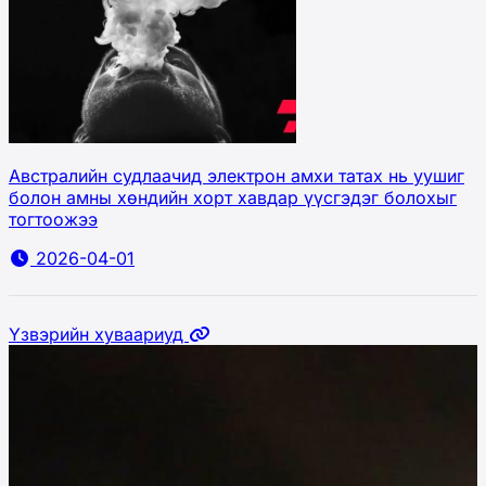
Австралийн судлаачид электрон амхи татах нь уушиг
болон амны хөндийн хорт хавдар үүсгэдэг болохыг
тогтоожээ
2026-04-01
Үзвэрийн хуваариуд