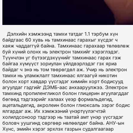
Дэлхийн хэмжээнд тамхи татдаг 1.1 тэрбум хүн
байдгаас 60 хувь нь тамхинаас гарахыг хүсдэг ч
хаяж чаддаггүй байна. Тамхинаас гарахаар төлөвлөж
буй хүний олонх нь электрон тамхийг хэрэглэдэг.
Түүнчлэн уг бүтээгдэхүүнийг тамхинаас гарах гэж
байгаа хүмүүст зориулан үйлдвэрлэдэг гэх яриа
байдаг ч энэ нь том төөрөгдөл аж. Учир нь электрон
тамхи нь уламжлалт тамхинаас ялгаагүй никотин
болон хорт хавдар үүсгэдэг химийн хорт бодисууд
агуулдаг гэдгийг ДЭМБ-аас анхааруулжээ. Электрон
тамхинд пропиленгликол болон глицерин агуулагддаг
бөгөөд тэдгээрийг халаах үеэр формальдегид,
ацетальдегид, акролеин болон глиоксаль зэрэг бодис
ялгардаг аж. Их хэмжээний үнэртүүлэгчтэй
холилдсоноор тэдгээр нь таатай амт үнэр үүсгэдэг
боловч уушгинд сөргөөр нөлөөлдөг байна. АНУ-ын
Хүнс, эмийн хэрэг эрхлэх газрын судалгаагаар