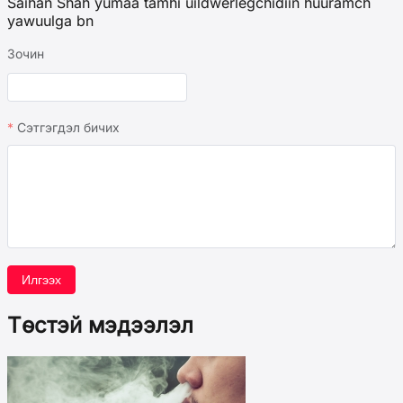
Saihan Shah yumaa tamhi uildwerlegchidiin huuramch
yawuulga bn
Зочин
Сэтгэгдэл бичих
Илгээх
Төстэй мэдээлэл