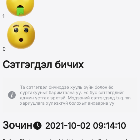
1
0
Сэтгэгдэл бичих
Та сэтгэгдэл бичихдээ хууль зүйн болон ёс
суртахууныг баримтална уу. Ёс бус сэтгэгдлийг
админ устгах эрхтэй. Мэдээний сэтгэгдэлд tug.mn
хариуцлага хүлээхгүй болохыг анхаарна уу
Зочин
2021-10-02 09:14:10