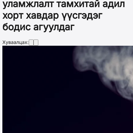
уламжлалт тамхитай адил
хорт хавдар үүсгэдэг
бодис агуулдаг
Хуваалцах: