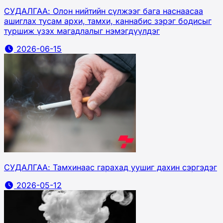
СУДАЛГАА: Олон нийтийн сүлжээг бага наснаасаа
ашиглах тусам архи, тамхи, каннабис зэрэг бодисыг
туршиж үзэх магадлалыг нэмэгдүүлдэг
2026-06-15
СУДАЛГАА: Тамхинаас гарахад уушиг дахин сэргэдэг
2026-05-12