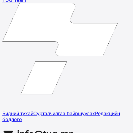
Бидний тухай
Сурталчилгаа байршуулах
Редакцийн
бодлого