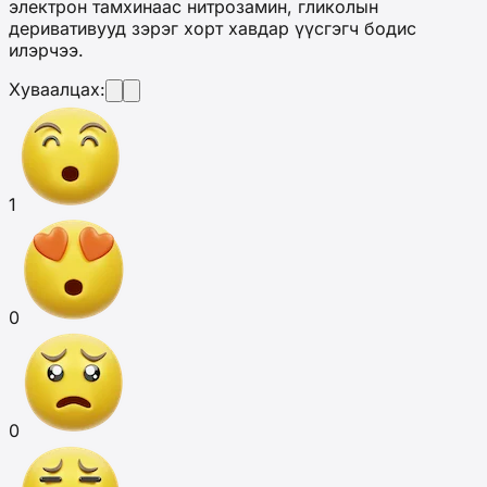
электрон тамхинаас нитрозамин, гликолын
деривативууд зэрэг хорт хавдар үүсгэгч бодис
илэрчээ.
Хуваалцах:
1
0
0