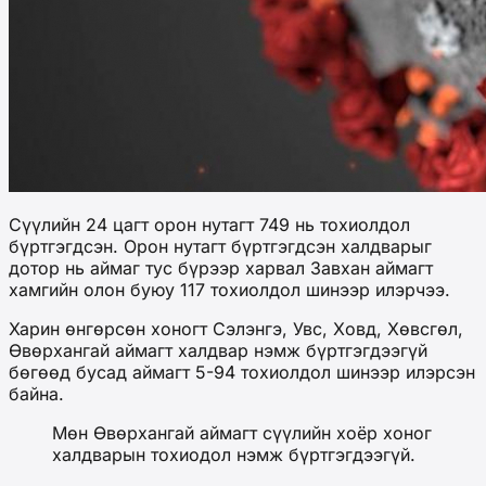
Сүүлийн 24 цагт орон нутагт 749 нь тохиолдол
бүртгэгдсэн. Орон нутагт бүртгэгдсэн халдварыг
дотор нь аймаг тус бүрээр харвал Завхан аймагт
хамгийн олон буюу 117 тохиолдол шинээр илэрчээ.
Харин өнгөрсөн хоногт Сэлэнгэ, Увс, Ховд, Хөвсгөл,
Өвөрхангай аймагт халдвар нэмж бүртгэгдээгүй
бөгөөд бусад аймагт 5-94 тохиолдол шинээр илэрсэн
байна.
Мөн Өвөрхангай аймагт сүүлийн хоёр хоног
халдварын тохиодол нэмж бүртгэгдээгүй.