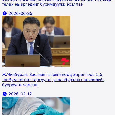
төлөх нь иргэдийг бухимдуулж эхэллээ
2026-06-25
Ж.Чинбүрэн: Засгийн газрын нөөц хөрөнгөөс 5,5
тэрбум төгрөг гаргуулж, улаанбурханы өвчлөлийг
бууруулж чадсан
2026-02-12