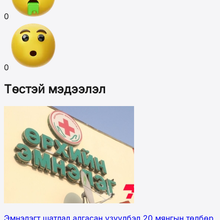
0
0
Төстэй мэдээлэл
Эмнэлэгт шатлал алгасан үзүүлбэл 20 мянгын төлбөр