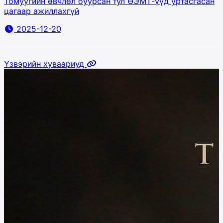
Томуугийн өвчлөл буурсан тул ӨЭМТ-үүд уртасгасан
цагаар ажиллахгүй
2025-12-20
Үзвэрийн хуваариуд