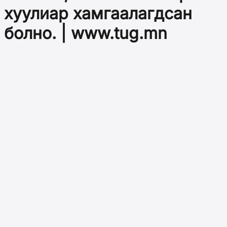
хуулиар хамгаалагдсан
болно. | www.tug.mn