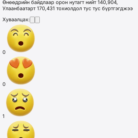
Өнөөдрийн байдлаар орон нутагт нийт 140,904,
Улаанбаатарт 170,431 тохиолдол тус тус бүртгэгджээ
Хуваалцах:
0
0
1