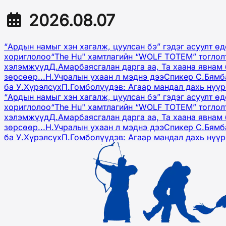
2026.08.07
“Ардын намыг хэн хагалж, цуулсан бэ” гэдэг асуулт ө
хориглолоо
“The Hu" хамтлагийн “WOLF TOTEM” тоглол
хэлэмжүүд
Д.Амарбаясгалан дарга аа, Та хаана явнам 
зөрсөөр...
Н.Учралын ухаан л мэднэ дээ
Спикер С.Бямб
ба У.Хүрэлсүх
П.Гомболүүдэв: Агаар мандал дахь нүү
“Ардын намыг хэн хагалж, цуулсан бэ” гэдэг асуулт ө
хориглолоо
“The Hu" хамтлагийн “WOLF TOTEM” тоглол
хэлэмжүүд
Д.Амарбаясгалан дарга аа, Та хаана явнам 
зөрсөөр...
Н.Учралын ухаан л мэднэ дээ
Спикер С.Бямб
ба У.Хүрэлсүх
П.Гомболүүдэв: Агаар мандал дахь нүү