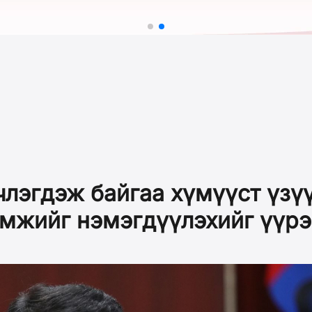
члэгдэж байгаа хүмүүст үзү
эмжийг нэмэгдүүлэхийг үүрэ