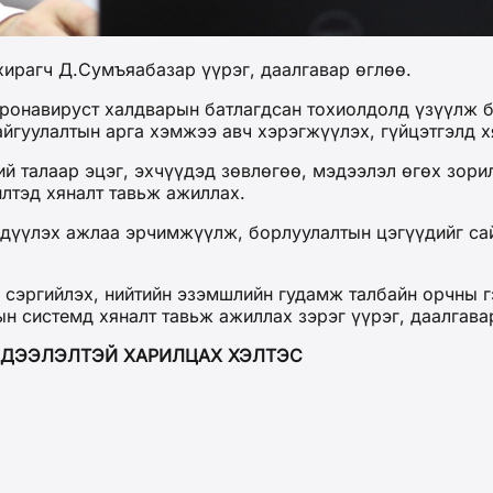
хирагч Д.Сумъяабазар үүрэг, даалгавар өглөө.
оронавируст халдварын батлагдсан тохиолдолд үзүүлж б
йгуулалтын арга хэмжээ авч хэрэгжүүлэх, гүйцэтгэлд х
 талаар эцэг, эхчүүдэд зөвлөгөө, мэдээлэл өгөх зори
лтэд хяналт тавьж ажиллах.
дүүлэх ажлаа эрчимжүүлж, борлуулалтын цэгүүдийг сай
сэргийлэх, нийтийн эзэмшлийн гудамж талбайн орчны гэ
н системд хяналт тавьж ажиллах зэрэг үүрэг, даалгава
Й ХАРИЛЦАХ ХЭЛТЭС