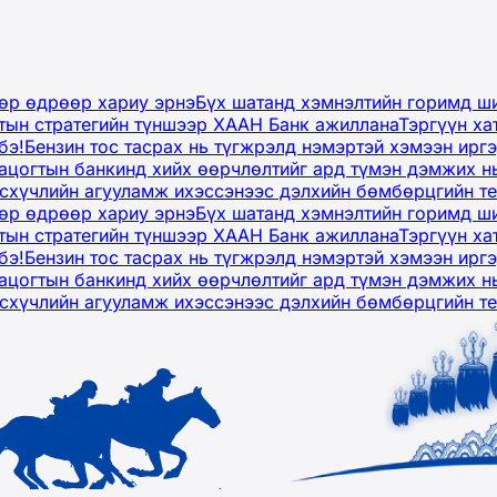
дөр өдрөөр хариу эрнэ
Бүх шатанд хэмнэлтийн горимд ши
тын стратегийн түншээр ХААН Банк ажиллана
Тэргүүн ха
бэ!
Бензин тос тасрах нь түгжрэлд нэмэртэй хэмээн ир
ацогтын банкинд хийх өөрчлөлтийг ард түмэн дэмжих н
рсхүчлийн агууламж ихэссэнээс дэлхийн бөмбөрцгийн т
дөр өдрөөр хариу эрнэ
Бүх шатанд хэмнэлтийн горимд ши
тын стратегийн түншээр ХААН Банк ажиллана
Тэргүүн ха
бэ!
Бензин тос тасрах нь түгжрэлд нэмэртэй хэмээн ир
ацогтын банкинд хийх өөрчлөлтийг ард түмэн дэмжих н
рсхүчлийн агууламж ихэссэнээс дэлхийн бөмбөрцгийн т