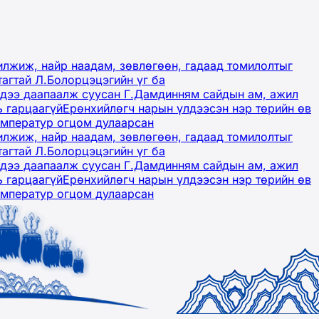
лжиж, найр наадам, зөвлөгөөн, гадаад томилолтыг
тагтай Л.Болорцэцэгийн үг ба
гэдээ даапаалж суусан Г.Дамдинням сайдын ам, ажил
ь гарцаагүй
Ерөнхийлөгч нарын үлдээсэн нэр төрийн өв
емператур огцом дулаарсан
лжиж, найр наадам, зөвлөгөөн, гадаад томилолтыг
тагтай Л.Болорцэцэгийн үг ба
гэдээ даапаалж суусан Г.Дамдинням сайдын ам, ажил
ь гарцаагүй
Ерөнхийлөгч нарын үлдээсэн нэр төрийн өв
емператур огцом дулаарсан