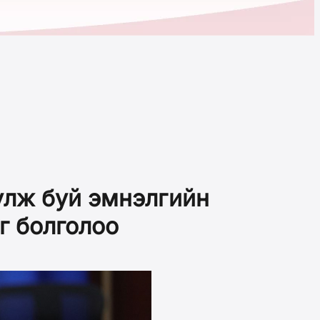
үлж буй эмнэлгийн
г болголоо