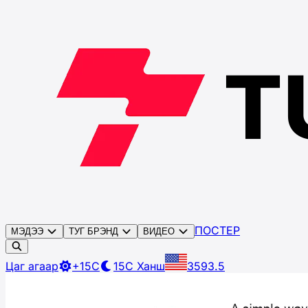
ПОСТЕР
МЭДЭЭ
ТУГ БРЭНД
ВИДЕО
Цаг агаар
+15C
15C
Ханш
3593.5