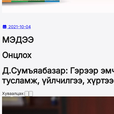
2021-10-04
МЭДЭЭ
Онцлох
Д.Сумъяабазар: Гэрээр эм
тусламж, үйлчилгээ, хүртэ
Хуваалцах: