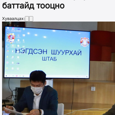
баттайд тооцно
Хуваалцах: