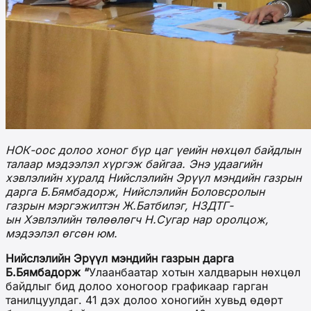
НОК-оос долоо хоног бүр цаг үеийн нөхцөл байдлын
талаар мэдээлэл хүргэж байгаа. Энэ удаагийн
хэвлэлийн хуралд Нийслэлийн Эрүүл мэндийн газрын
дарга Б.Бямбадорж, Нийслэлийн Боловсролын
газрын мэргэжилтэн Ж.Батбилэг, НЗДТГ-
ын Хэвлэлийн төлөөлөгч Н.Сугар нар оролцож,
мэдээлэл өгсөн юм.
Нийслэлийн Эрүүл мэндийн газрын дарга
Б.Бямбадорж
“
Улаанбаатар хотын халдварын нөхцөл
байдлыг бид долоо хоногоор графикаар гарган
танилцуулдаг. 41 дэх долоо хоногийн хувьд өдөрт