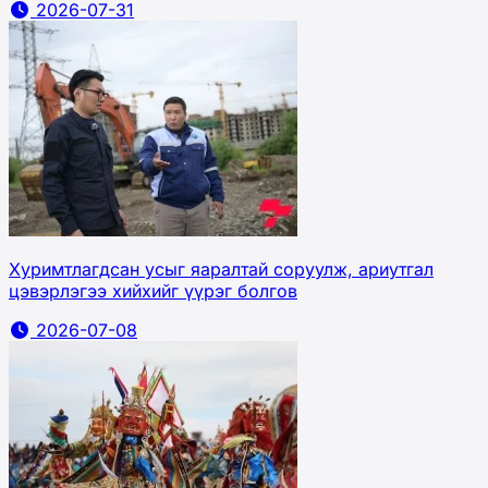
2026-07-31
Хуримтлагдсан усыг яаралтай соруулж, ариутгал
цэвэрлэгээ хийхийг үүрэг болгов
2026-07-08