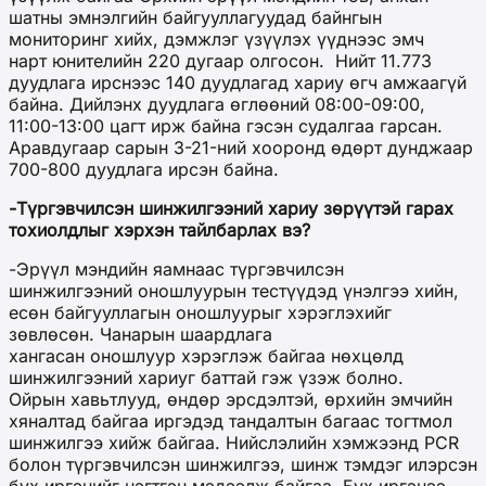
шатны эмнэлгийн байгууллагуудад байнгын
мониторинг хийх, дэмжлэг үзүүлэх үүднээс эмч
нарт юнителийн 220 дугаар олгосон. Нийт 11.773
дуудлага ирснээс 140 дуудлагад хариу өгч амжаагүй
байна. Дийлэнх дуудлага өглөөний 08:00-09:00,
11:00-13:00 цагт ирж байна гэсэн судалгаа гарсан.
Аравдугаар сарын 3-21-ний хооронд өдөрт дунджаар
700-800 дуудлага ирсэн байна.
-Түргэвчилсэн шинжилгээний хариу зөрүүтэй гарах
тохиолдлыг хэрхэн тайлбарлах вэ?
-Эрүүл мэндийн яамнаас түргэвчилсэн
шинжилгээний оношлуурын тестүүдэд үнэлгээ хийн,
есөн байгууллагын оношлуурыг хэрэглэхийг
зөвлөсөн. Чанарын шаардлага
хангасан оношлуур хэрэглэж байгаа нөхцөлд
шинжилгээний хариуг баттай гэж үзэж болно.
Ойрын хавьтлууд, өндөр эрсдэлтэй, өрхийн эмчийн
хяналтад байгаа иргэдэд тандалтын багаас тогтмол
шинжилгээ хийж байгаа. Нийслэлийн хэмжээнд PCR
болон түргэвчилсэн шинжилгээ, шинж тэмдэг илэрсэн