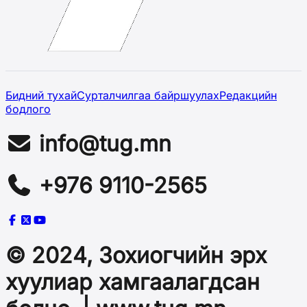
Бидний тухай
Сурталчилгаа байршуулах
Редакцийн
бодлого
info@tug.mn
+976 9110-2565
© 2024, Зохиогчийн эрх
хуулиар хамгаалагдсан