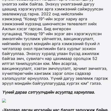
үнэлгээ хийж байгаа. Энэхүү үнэлгээний дагуу
цаашид хэрэгжүүлэх арга хэмжээний сайжруулсан
зөвлөмжүүд гарна. 2022 онд нийслэлийн
хэмжээнд “Ковид-19”-ийн эсрэг хариу арга
хэмжээний хүрээнд шинэчилсэн төлөвлөлт хийх
Ажлын хэсэг гарсан. Бид өнгөрсөн
хугацаанд “Ковид-19”-ийн эсрэг авч хэрэгжүүлсэн
эмнэлгийн тусламж үйлчилгээ, вакцинжуулалт,
нийгмийн эрүүл мэндийн арга хэмжээний бүхий л
чиглэлээр онол практикийн бага хурлыг зохион
байгууллаа. Энэхүү хуралд улаан бүсэд ажиллаж
байгаа эмч, сувилагч нар цахимаар оролцож 52
илтгэл танилцуулсан юм. Мөн асаргаа,
вакцинжуулалт, хэвтэн эмчлүүлэлт, эрчимт эмчилгээ,
хүчилтөрөгчийн хангамж зэрэг олон сэдвээр
хэлэлцүүлэг өрнүүллээ. Үүний дагуу зөвлөмж гаргаж
эрүүл мэндийн байгууллагуудад хүргэх юм” гэлээ.
Үүний дараа сэтгүүлчдийн асуултад хариуллаа.
-Халдвар авсан иргэдийн нас баралт залуужиж байна.