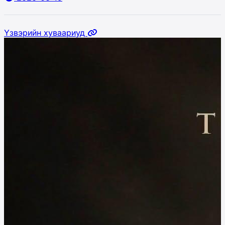
Үзвэрийн хуваариуд