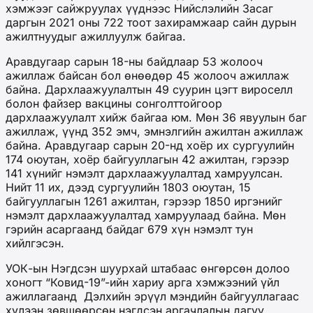
хэмжээг сайжруулах үүднээс Нийслэлийн Засаг
даргын 2021 оны 722 тоот захирамжаар сайн дурын
ажилтнуудыг ажиллуулж байгаа.
Аравдугаар сарын 18-ны байдлаар 53 жолооч
ажиллаж байсан бол өнөөдөр 45 жолооч ажиллаж
байна. Дархлаажуулалтын 49 суурин цэгт вироселл
болон файзер вакцины сонголттойгоор
дархлаажуулалт хийж байгаа юм. Мөн 36 явуулын баг
ажиллаж, үүнд 352 эмч, эмнэлгийн ажилтан ажиллаж
байна. Аравдугаар сарын 20-нд хоёр их сургуулийн
174 оюутан, хоёр байгууллагын 42 ажилтан, гэрээр
141 хүнийг нэмэлт дархлаажуулалтад хамруулсан.
Нийт 11 их, дээд сургуулийн 1803 оюутан, 15
байгууллагын 1261 ажилтан, гэрээр 1850 иргэнийг
нэмэлт дархлаажуулалтад хамруулаад байна. Мөн
гэрийн асаргаанд байдаг 679 хүн нэмэлт тун
хийлгэсэн.
УОК-ын Нэгдсэн шуурхай штабаас өнгөрсөн долоо
хоногт “Ковид-19”-ийн хариу арга хэмжээний үйл
ажиллагаанд Дэлхийн эрүүл мэндийн байгууллагаас
хүлээн зөвшөөрсөн нэгдсэн аргачлалын дагуу