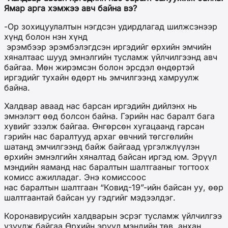
Ямар арга хэмжээ авч байна вэ?
-Ор зохицуулалтын нэгдсэн удирдлагад шилжсэнээр
хүнд болон нэн хүнд
эрэмбээр эрэмбэлэгдсэн иргэдийг өрхийн эмчийн
хяналтаас шууд эмнэлгийн тусламж үйлчилгээнд авч
байгаа. Мөн жирэмсэн болон эрсдэл өндөртэй
иргэдийг тухайн өдөрт нь эмчилгээнд хамруулж
байна.
Халдвар аваад нас барсан иргэдийн дийлэнх нь
эмнэлэгт өөд болсон байна. Гэрийн нас баралт бага
хувийг эзэлж байгаа. Өнгөрсөн хугацаанд гарсан
гэрийн нас баралтууд архаг өвчний төгсгөлийн
шатанд эмчилгээнд байж байгаад үргэлжлүүлэн
өрхийн эмнэлгийн хяналтад байсан иргэд юм. Эрүүл
мэндийн яаманд нас баралтын шалтгааныг тогтоох
комисс ажилладаг. Энэ комиссоос
нас баралтын шалтгаан “Ковид-19”-ийн байсан уу, өөр
шалтгаантай байсан уу гэдгийг мэдээлдэг.
Коронавирусийн халдварын эсрэг тусламж үйлчилгээ
үзүүлж байгаа Өрхийн эрүүл мэндийн төв, анхан