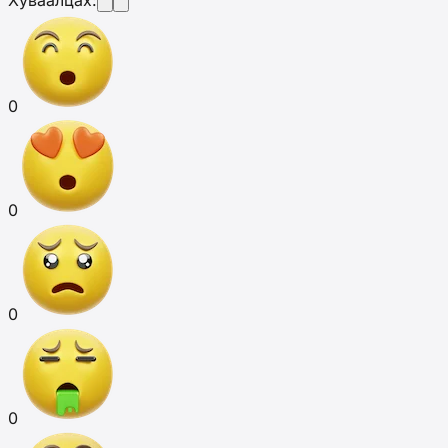
Хуваалцах:
0
0
0
0