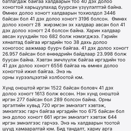
батлагдаж байгаа халдварын тоо 40 дэх долоо
хоногтой харьцуулахад буурсан үзүүлэлттэй байна.
Өмнөх долоо хоногт халдварын тохиолдол 3446
байсан бол 41 дэх долоо хоногт 3196 болсон. Өмнөх
долоо хоногт 28 жирэмсэн эх халдвар авсан бол 41
дэх долоо хоногт 24 болсон байна. Харин халдвар
авсан хүүхдийн тоо 682 болж нэмэгджээ. Гэрийн
хяналтад байгаа иргэдийн тоо 38 дахь долоо
хоногоос аажмаар буурч байгаа. 41 дэх долоо хоногт
26.957 байсан бол өнөөдрийн байдлаар 23.998 болж
буусан байна. Хэвтэн эмчлүүлж байгаа иргэдийн тоо
41 дэх долоо хоногт 6556 байгаа нь өмнөх долоо
хоногтой ижил байгаа. Энэ нь
орны хүрээлцээтэй холбоотой юм.
Хүнд оноштой иргэн 1522 байсан боловч 41 дэх
долоо хоногт 1613 болж өссөн. Нэн хүнд оноштой
иргэн 277 байсан бол 289 болсон байна. Орны
эргэлтийн хувьд 720 иргэн эмнэлэгт хэвтэж,
эмнэлгээс гарч байгаа иргэдийн тоо 675 байсан бол
энэ долоо хоногт 661 иргэн эмнэлэгт хэвтэж 644
иргэн эмнэлгээс гарчээ. Энэ нь халдварын тоотой
шууд хамааралтай юм. Бид тандалт, хариу арга