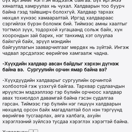
бүх иргэнийг нэгтгэн мэдээлж байгаа. Бүх иргэнээ
хяналтад хамруулах нь чухал. Халдварын тоо буурч
байна гээд тайвширч болохгүй. Халдвар тархах
нөхцөл хүнээс хамааралтай. Иргэд халдвараас
сэргийлэх бүрэн боломж бий. Тиймээс амны хаалтыг
тогтмол зүүх, тодорхой хугацаанд сольж байх, хүн
хоорондын зай барих, нэг танхимд хэт олуулаа
байхгүй байх, эрүүл мэндийн
байгууллагын зааварчилгааг мөрдөх нь зүйтэй. Ингэж
чадвал эрсдэлээс өөрийгөө хамгаалж чадна.
-Хүүхдийн халдвар авсан байдлыг хэрхэн дүгнэж
байна вэ. Сургуулийн орчин ямар байна вэ?
-Хүүхдүүдийн халдварыг сургуулийн орчинтой
холбоотой гэж үзэхгүй байгаа. Тархвар судлаачдын
ирүүлсэн мэдээллээр гэр бүлийн орчноос халдвар
авах тохиолдол давамгай байна гэсэн судалгаа
гарсан. Тиймээс гэр бүлийн нэг гишүүн халдварын
нөхцөлд орсон байх магадлалтай бол нэн тэргүүнд
өөрийгөө тусгаарлах, аяга халбага, ахуйн
хэрэглээний зүйлсээ тусдаа хэрэглэх хэрэгтэй байна.