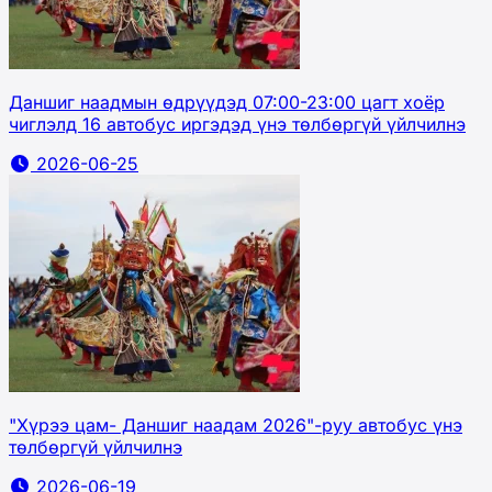
Даншиг наадмын өдрүүдэд 07:00-23:00 цагт хоёр
чиглэлд 16 автобус иргэдэд үнэ төлбөргүй үйлчилнэ
2026-06-25
"Хүрээ цам- Даншиг наадам 2026"-руу автобус үнэ
төлбөргүй үйлчилнэ
2026-06-19