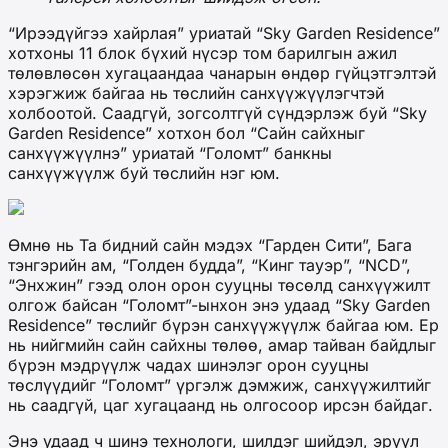
“Ирээдүйгээ хайрлая” уриатай “Sky Garden Residence”
хотхоны 11 блок бүхий нүсэр том барилгын ажил
төлөвлөсөн хугацаандаа чанарын өндөр гүйцэтгэлтэй
хэрэгжиж байгаа нь төслийн санхүүжүүлэгчтэй
холбоотой. Саадгүй, зогсолтгүй сүндэрлэж буй “Sky
Garden Residence” хотхон бол “Сайн сайхныг
санхүүжүүлнэ” уриатай “Голомт” банкны
санхүүжүүлж буй төслийн нэг юм.
Өмнө нь Та бидний сайн мэдэх “Гарден Сити”, Бага
тэнгэрийн ам, “Голден будда”, “Кинг тауэр”, “NCD”,
“Энхжин” гээд олон орон сууцны төсөлд санхүүжилт
олгож байсан “Голомт”-ынхон энэ удаад “Sky Garden
Residence” төслийг бүрэн санхүүжүүлж байгаа юм. Ер
нь нийгмийн сайн сайхны төлөө, амар тайван байдлыг
бүрэн мэдрүүлж чадах шинэлэг орон сууцны
төслүүдийг “Голомт” үргэлж дэмжиж, санхүүжилтийг
нь саадгүй, цаг хугацаанд нь олгосоор ирсэн байдаг.
Энэ удаад ч шинэ технологи, шилдэг шийдэл, эрүүл