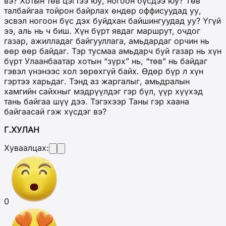
вэ? Хотын төв цэгтээ юу, ногоон бүсдээ юу? Төв
талбайгаа тойрон байрлах өндөр оффисуудад уу,
эсвэл ногоон бүс дэх буйдхан байшингуудад уу? Үгүй
ээ, аль нь ч биш. Хүн бүрт явдаг маршрут, очдог
газар, ажилладаг байгууллага, амьдардаг орчин нь
өөр өөр байдаг. Тэр тусмаа амьдарч буй газар нь хүн
бүрт Улаанбаатар хотын “зүрх” нь, “төв” нь байдаг
гэвэл үнэнээс хол зөрөхгүй байх. Өдөр бүр л хүн
гэртээ харьдаг. Тэнд аз жаргалыг, амьдралын
хамгийн сайхныг мэдрүүлдэг гэр бүл, үүр хүүхэд
тань байгаа шүү дээ. Тэгэхээр Таны гэр хаана
байгаасай гэж хүсдэг вэ?
Г.ХУЛАН
Хуваалцах:
0