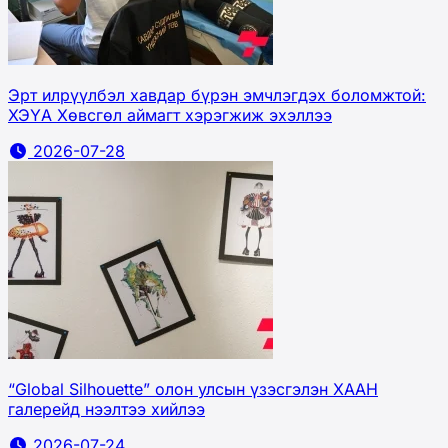
Эрт илрүүлбэл хавдар бүрэн эмчлэгдэх боломжтой:
ХЭҮА Хөвсгөл аймагт хэрэгжиж эхэллээ
2026-07-28
“Global Silhouette” олон улсын үзэсгэлэн ХААН
галерейд нээлтээ хийлээ
2026-07-24