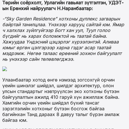
Төрийн соёрхолт, Урлагийн гавьяат зүтгэлтэн, УДЭТ-
ын Ерөнхий найруулагч Н.Наранбаатар:
-“Sky Garden Residence” хотхоны дуплекс загварын
байртай танилцлаа. Үнэхээр харууц сайтай юм. Ямар
ч халхлах зүйлгүйгээр Богт хан уул, Туул голоо
бүгдийг нь харах боломжтой нь таатай байна.
Хажуудаа Үндэсний цэцэрлэг хүрээлэнтэй. Аливаа
юмыг өргөн цэлгэрээр харна гэдэг асар таатай
мэдрэмж. Нөгөө талаас өрөөний зохион байгуулалт
нь үнэхээр сайн төлөвлөгджээ.
Улаанбаатар хотод өнгө нэмээд зогсохгүй орчин
үеийн шинэлэг шийдэл, шилдэг архитектур, олон
улсын стандартыг нэвтрүүлсэн эко хотхоны бүтээн
байгуулалтын ажилд 410 гаруй хүн ажиллаж байна.
Хамгийн орчин үеийн шийдэл бүхий тансаг
зэрэглэлийн хотхоныг бүтээн босгож байгаа
багийнхан Танд дараах 8 давуу талыг бүрэн амлаж
байгаа юм.