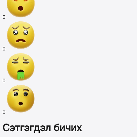
0
0
0
0
Сэтгэгдэл бичих