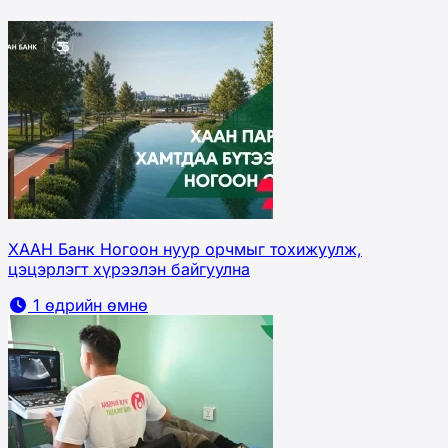
ХААН Банк Ногоон нуур орчмыг тохижуулж,
цэцэрлэгт хүрээлэн байгуулна
1 өдрийн өмнө