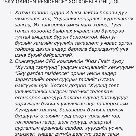
“SKY GARDEN RESIDENCE” ХОТХОНЫ 8 ОНЦЛОГ
Хотын төвөөс ердөө 3.5 км зайтай боловч дуу
чимээнээс хол, Үндэсний цэцэрлэгт хүрээлэнтэй
залгаа
, Их тэнгэрийн амны чанх хойно, Туул
голын хөвөөнд байрлах
учраас гэр бүлээрээ
тухтай амьдрах бүрэн боломжтой. Мөн уг
бүсийн хамгийн сүүлийн төлөвлөлт учраас эргэн
тойронд
дахин
өндөр барилга баригдахгүй
үнэ
цэнэ бүхий байршилтай
.
Сингапурын CPG компанийн “Kids First” буюу
“Хүүхэд тэргүүнд” үндсэн концепцийг хөгжүүлэн
“Sky garden residence” орчин үеийн өндөр
зэрэглэлийн орон сууцны төслийг бүтээн
байгуулж б
у
й.
Хотхон дотроо
“Хүүхэд төвт
үйлчилгээний нэгдсэн төв”-ийг төлөвлөж
өгснөөрөө ирээдүй болсон хүүхэд багачуудад
зориулсан
бүхий л үйлчилгээ энд төвлөрөх юм.
Х
үүхдийн хөгжих, боловсрох бүхий л орчныг
бүрдүүлж өг
өхийн тулд
спорт урлагийн төв,
тоглоомын газар, дэлгүүрүүд, алдартай
сургалтын франчайз салбар, хүүхдийн үсчин,
эмнэлэг, унадаг дугуйн дэлгүүр
зэрэг таны