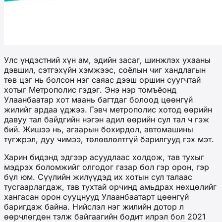
Улс үндэстний хүн ам, эдийн засаг, шинжлэх ухааны
дэвшил, сэтгэхүйн хэмжээс, соёлын чиг хандлагын
төв цэг нь болсон нэг саяас дээш оршин суугчтай
хотыг Метрополис гэдэг. Энэ нэр томъёонд
Улаанбаатар хот маань багтдаг болоод цөөнгүй
жилийг ардаа үджээ. Гэвч метрополис хотод өөрийн
давуу тал байдгийн нэгэн адил өөрийн сул тал ч гэж
бий. Жишээ нь, агаарын бохирдол, автомашины
түгжрэл, дуу чимээ, төлөвлөлтгүй барилгууд гэх мэт.
Харин бидэнд эдгээр асуудлаас холдож, тав тухыг
мэдрэх боломжийг олгодог газар бол гэр орон, гэр
бүл юм. Сүүлийн жилүүдэд их хотын сул талаас
тусгаарлагдаж, тав тухтай орчинд амьдрах нөхцөлийг
хангасан орон сууцнууд Улаанбаатарт цөөнгүй
баригдаж байна. Нийслэл нэг жилийн дотор л
өөрчлөгдөн тэлж байгаагийн бодит илрэл бол 2021