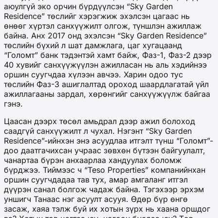
аюулгүй эко орчин бүрдүүлсэн “Sky Garden
Residence” төслийг хэрэгжиж эхэлсэн цагаас нь
өнөөг хүртэл санхүүжилт олгож, түншлэн ажиллаж
байна. Анх 2017 онд эхэлсэн “Sky Garden Residence”
төслийн бүхий л шат дамжлага, цаг хугацаанд
“Голомт” банк тэдэнтэй хамт байж, Фаз-1, Фаз-2 дээр
40 хувийг санхүүжүүлэн ажилласан нь аль хэдийнээ
оршин суугчдаа хүлээн авчээ. Харин одоо тус
төслийн Фаз-3 ашиглалтад ороход шаардлагатай үйл
ажиллагааны зардал, хөрөнгийг санхүүжүүлж байгаа
гэнэ.
Цаасан дээрх төсөл амьдрал дээр ажил болоход
саадгүй санхүүжилт л чухал. Нэгэнт “Sky Garden
Residence”-ийнхэн энэ асуудлаа итгэлт түнш “Голомт”-
доо даатгачихсан учраас зөвхөн бүтээн байгуулалт,
чанартаа бүрэн анхаарлаа хандуулах боломж
бүрджээ. Тиймээс ч “Teso Properties” компанийнхан
оршин суугчдадаа тав тух, амар амгаланг итгэл
дүүрэн санал болгож чадаж байна. Тэгэхээр эрхэм
уншигч Танаас нэг асуулт асууя. Өдөр бүр өнгө
засаж, хаяа тэлж буй их хотын зүрх нь хаана оршдог