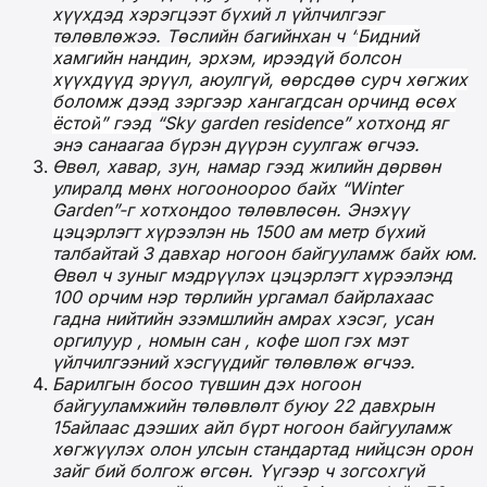
хүүхдэд хэрэгцээт бүхий л үйлчилгээг
төлөвлөжээ. Төслийн багийнхан ч “
Бидний
хамгийн нандин, эрхэм, ирээдүй болсон
хүүхдүүд эрүүл, аюулгүй, өөрсдөө сурч хөгжих
боломж дээд зэргээр хангагдсан орчинд өсөх
ёстой
” гээд
“Sky garden residence”
хотхонд яг
энэ санаагаа бүрэн дүүрэн суулгаж өгчээ.
Өвөл, хавар, зун, намар гээд жилийн дөрвөн
улиралд мөнх ногооноороо бай
х
“Winter
Garden”
-г хотхондоо төлөвлөсөн. Энэхүү
цэцэрлэгт хүрээлэн
нь
1500 ам метр бүхий
талбайтай
3 давхар ногоон байгууламж
байх юм.
Өвөл ч зуныг мэдрүүлэх цэцэрлэгт хүрээлэнд
100 орчим нэр төрлийн ургамал байрлахаас
гадна нийтийн эзэмшлийн амрах хэсэг, усан
оргилуур , номын сан , кофе шоп гэх мэт
үйлчилгээний хэсгүүд
ийг төлөвлөж өгчээ.
Барилгын босоо түвшин дэх ногоон
байгууламжийн төлөвлөлт буюу 22 давхрын
15айлаас дээш
и
х айл бүрт ногоон байгууламж
хөгжүүлэх олон улсын стандартад нийцсэн орон
зайг бий болгож өг
сөн. Үүгээр ч зогсохгүй