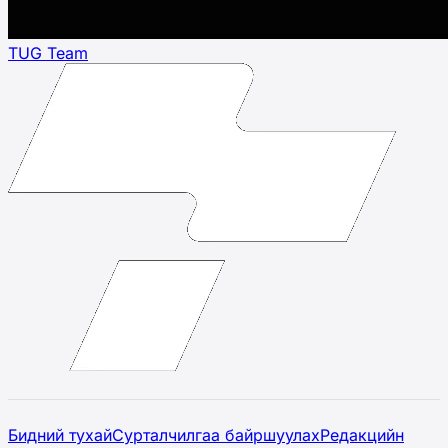
TUG Team
Бидний тухай
Сурталчилгаа байршуулах
Редакцийн