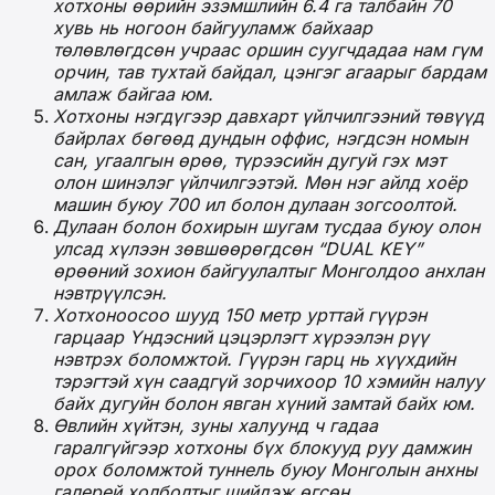
хотхоны өөрийн эзэмшлийн 6.4 га талбайн 70
хувь нь ногоон байгууламж байхаар
төлөвлөгдсөн учраас оршин суугчдадаа нам гүм
орчин, тав тухтай байдал, цэнгэг агаарыг бардам
амлаж байгаа юм.
Хотхоны нэгдүгээр давхарт үйлчилгээний төвүүд
байрлах бөгөөд дундын оффис, нэгдсэн номын
сан, угаалгын өрөө, түрээсийн дугуй гэх
мэт
олон шинэлэг үйлчилгээтэй. Мөн нэг айлд хоёр
машин буюу 700 ил болон дулаан зогсоолтой.
Дулаан болон бохирын шугам тусдаа буюу олон
улсад хүлээн зөвшөөрөгдсөн “DUAL KEY”
өрөөний зохион байгуулалтыг Монголдоо анхлан
нэвтрүүлсэн.
Хотхоноосоо шууд 150 метр урттай гүүрэн
гарцаар Үндэсний цэцэрлэгт хүрээлэн рүү
нэвтрэх боломжтой. Гүүрэн гарц
нь
хүүхдийн
тэрэгтэй хүн саадгүй зорчихоор 10 хэмийн налуу
байх дугуйн болон явган хүний замтай байх юм.
Өвлийн хүйтэн, зуны халуунд ч гадаа
гаралгүйгээр хотхоны бүх блокууд руу дамжин
орох боломжтой туннель буюу Монголын анхны
галерей холболтыг шийдэж өгсөн.