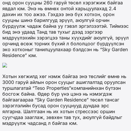
онд орон сууцны 260 гаруй төсөл хэрэгжиж байгаа
явдал юм. Энэ нь өмнөх онтой харьцуулахад 2.4
дахин их тоо ажээ. Гэхдээ энэ бүх хотхон, орон
сууцны шинэ барилгууд эрүүл, аюулгүй орчин
бүрдүүлж чадаж байна уу гэвэл эргэлзээтэй. Тиймээс
бид энэ удаад Танд тав тухыг дээд зэргээр
мэдрүүлэхийн зэрэгцээ таны хүүхдийг аюулгүй, эрүүл
орчинд өсөж торних бүхий л бололцоог бүрдүүлсэн
эко хотхоныг танилцуулахаар бэлдсэн нь “Sky Garden
Residence” юм.
Хотын хөгжилд хөг нэмж байгаа энэ төслийг өмнө нь
3000 гаруй айлын орон сууцыг ашиглалтад оруулсан
туршлагатай “Teso Properties”компанийнхан бүтээн
босгож байна. Өдөр бүр үнэ цэнэ нь нэмэгдэж
байгаагаараа “Sky Garden Residence” төсөл тансаг
зэрэглэлийн бусад орон сууцнууд дундаа эрс
ялгарна. Шалтгаан нь их хотын стрессээс оршин
суугчдаа зааглаж, зөвхөн тав тух, аюулгүй байдлыг
мэдрүүлж чадсанд л байгаа юм.