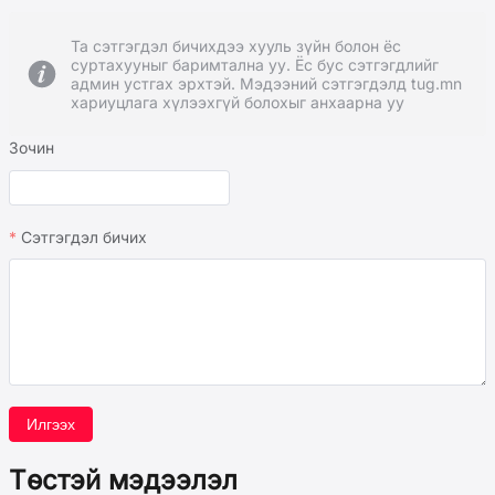
Та сэтгэгдэл бичихдээ хууль зүйн болон ёс
суртахууныг баримтална уу. Ёс бус сэтгэгдлийг
админ устгах эрхтэй. Мэдээний сэтгэгдэлд tug.mn
хариуцлага хүлээхгүй болохыг анхаарна уу
Зочин
Сэтгэгдэл бичих
Илгээх
Төстэй мэдээлэл