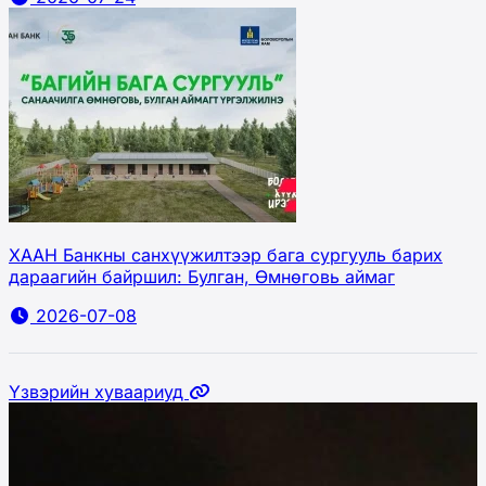
ХААН Банкны санхүүжилтээр бага сургууль барих
дараагийн байршил: Булган, Өмнөговь аймаг
2026-07-08
Үзвэрийн хуваариуд