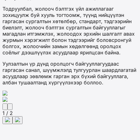
Тодруулбал, жолооч бэлтгэх үйл ажиллагааг
зохицуулж буй хууль тогтоомж, түүнд нийцүүлэн
гаргасан сургалтын хөтөлбөр, стандарт, тэдгээрийн
биелэлт, жолооч бэлтгэх сургалтын байгууллагыг
магадлан итгэмжлэх, жолоодох эрхийн шалгалт авах
журмын хэрэгжилт болон тэдгээрийг боловсронгуй
болгох, жолоочийн замын хөдөлгөөнд оролцох
соёлыг дээшлүүлэх асуудлаар ярилцсан байна.
Уулзалтын үр дүнд оролцогч байгууллагуудаас
гаргасан санал, шүүмжлэлд тулгуурлан шаардлагатай
асуудлаар зөвлөмж гарган эрх бүхий байгууллага,
албан тушаалтанд хүргүүлэхээр боллоо.
1 / 2