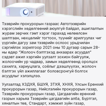
Тээврийн прокурорын газраас Автотээврийн
хэрэгслийн хөдөлгөөний аюулгүй байдал, ашиглалтын
журам зөрчих гэмт хэрэг гарахад нөлөөлсөн
шалтгаан, нөхцөлийг тогтоох, түүнийг арилгуулах чиг
үүргийн дагуу зам тээврийн ослоос урьдчилан
сэргийлэх зорилгоор 2021 оны 10 дугаар сарын 28-
ны өдөр “Жолооч бэлтгэхэд анхаарах асуудал”
сэдэвт ажил хэргийн уулзалт зохион байгуулж,
жолоочийн ур чадвар, замын хөдөлгөөнд оролцох
сахилга, хариуцлага, соёлыг дээшлүүлэх, жолооч
бэлтгэх үйл ажиллагааг боловсронгуй болгох
асуудлыг хэлэлцлээ.
Уулзалтад ХЗДХЯ, БШУЯ, ЗТХЯ, ХНХЯ, Улсын Ерөнхий
прокурорын газар, Нийслэлийн прокурорын газар,
Тээврийн прокурорын газар, Цагдаагийн ерөнхий
газрын харьяа Тээврийн цагдаагийн алба, Бүртгэл,
хяналтын төв, Стандарт, хэмжил зүйн газар,