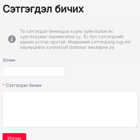
Сэтгэгдэл бичих
Та сэтгэгдэл бичихдээ хууль зүйн болон ёс
суртахууныг баримтална уу. Ёс бус сэтгэгдлийг
админ устгах эрхтэй. Мэдээний сэтгэгдэлд tug.mn
хариуцлага хүлээхгүй болохыг анхаарна уу
Зочин
Сэтгэгдэл бичих
Илгээх