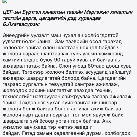
ЦЕГ-ын Бүртгэл хяналтын төвийн Мэргэжил хяналтын
тасгийн дарга, цагдаагийн дэд хурандаа
Б.Лхагвасүрэн:
Өнөөдрийн уулзалт маш чухал ач холбогдолтой
уулзалт болж байна. Зам тээврийн осол гарахад
нөлөөлж байгаа олон шалтгаан нөхцөл байдаг ч
жолооч нараас шалтгаалах хувь улсын хэмжээнд
хамгийн өндөр буюу 90 гаруй хувьтай байгаа нь
анхаарал татаж байна. Олон улсад 80-аас доош хувь
байдаг. Тэгэхээр жолооч бэлтгэх асуудалд зайлшгүй
анхаарах шаардлагатай болоод байна. Цагдаагийн
газраас сургалтын төвүүдтэй хамтран ажиллаж,
жолоодох эрхийн шалгалтыг авахдаа техник,
технологийг нэвтрүүлэн сайжруулах талаар ажиллаж
байна. Гэхдээ нэг чухал зүйл байгаа нь шинээр
жолооч болж байгаа болон ангилал ахиж байгаа
жолооч нарт давтан сургалт тогтмол явуулж байх
шаардлага зүй ёсоор урган гарч байгаа. Анх
үнэмлэх авчихаад тэр чигтээ яваад л
байдаг. Гэтэд замын хөдөлгөөний дүрэм, холбогдох