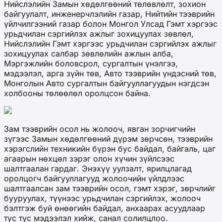
Нийслэлийн Замын хөдөлгөөний төлөвлөлт, зохион
байгуулалт, инженерчлэлийн газар, Нийтийн тээврийн
үйлчилгээний газар болон Монгол Улсад Гэмт хэргээс
урьдчилан сэргийлэх ажлыг зохицуулах зөвлөл,
Нийслэлийн Гэмт хэргээс урьдчилан сэргийлэх ажлыг
зохицуулах салбар зөвлөлийн ажлын алба,
Мэргэжлийн боловсрол, сургалтын үнэлгээ,
мэдээлэл, арга зүйн төв, Авто тээврийн үндэсний төв,
Монголын Авто сургалтын байгууллагуудын нэгдсэн
холбооны төлөөлөл оролцсон байна.
Зам тээврийн осол нь жолооч, явган зорчигчийн
зүгээс Замын хөдөлгөөний дүрэм зөрчсөн, тээврийн
хэрэгслийн техникийн бүрэн бус байдал, байгаль, цаг
агаарын нөхцөл зэрэг олон хүчин зүйлсээс
шалтгаалан гардаг. Энэхүү уулзалт, ярилцлагад
оролцогч байгууллагууд жолоочийн үйлдлээс
шалтгаалсан зам тээврийн осол, гэмт хэрэг, зөрчлийг
бууруулах, түүнээс урьдчилан сэргийлэх, жолооч
бэлтгэж буй өнөөгийн байдал, анхаарах асуудлаар
тус тус мэдээлэл хийж, санал солилцлоо.