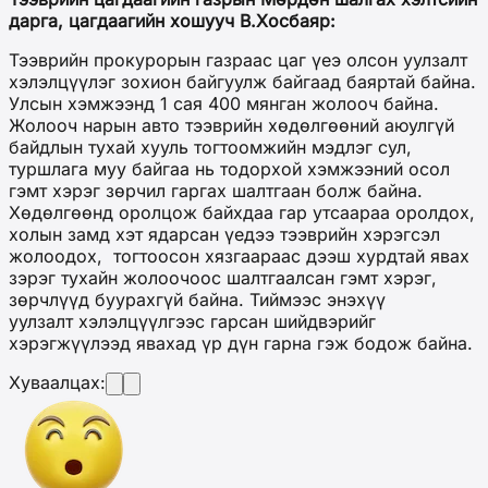
дарга, цагдаагийн хошууч В.Хосбаяр:
Тээврийн прокурорын газраас цаг үеэ олсон уулзалт
хэлэлцүүлэг зохион байгуулж байгаад баяртай байна.
Улсын хэмжээнд 1 сая 400 мянган жолооч байна.
Жолооч нарын авто тээврийн хөдөлгөөний аюулгүй
байдлын тухай хууль тогтоомжийн мэдлэг сул,
туршлага муу байгаа нь тодорхой хэмжээний осол
гэмт хэрэг зөрчил гаргах шалтгаан болж байна.
Хөдөлгөөнд оролцож байхдаа гар утсаараа оролдох,
холын замд хэт ядарсан үедээ тээврийн хэрэгсэл
жолоодох, тогтоосон хязгаараас дээш хурдтай явах
зэрэг тухайн жолоочоос шалтгаалсан гэмт хэрэг,
зөрчлүүд буурахгүй байна. Тиймээс энэхүү
уулзалт хэлэлцүүлгээс гарсан шийдвэрийг
хэрэгжүүлээд явахад үр дүн гарна гэж бодож байна.
Хуваалцах: