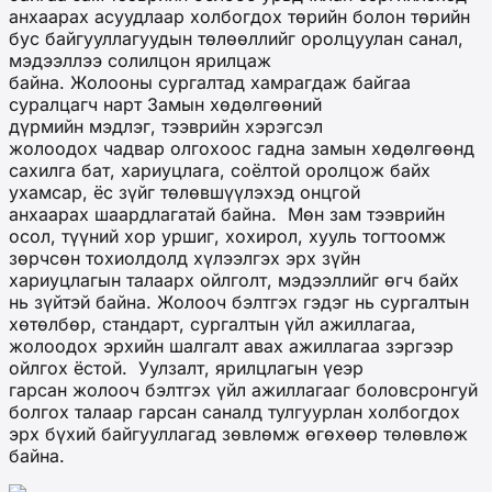
анхаарах асуудлаар холбогдох төрийн болон төрийн
бус байгууллагуудын төлөөллийг оролцуулан санал,
мэдээллээ солилцон ярилцаж
байна. Жолооны сургалтад хамрагдаж байгаа
суралцагч нарт Замын хөдөлгөөний
дүрмийн мэдлэг, тээврийн хэрэгсэл
жолоодох чадвар олгохоос гадна замын хөдөлгөөнд
сахилга бат, хариуцлага, соёлтой оролцож байх
ухамсар, ёс зүйг төлөвшүүлэхэд онцгой
анхаарах шаардлагатай байна. Мөн зам тээврийн
осол, түүний хор уршиг, хохирол, хууль тогтоомж
зөрчсөн тохиолдолд хүлээлгэх эрх зүйн
хариуцлагын талаарх ойлголт, мэдээллийг өгч байх
нь зүйтэй байна. Жолооч бэлтгэх гэдэг нь сургалтын
хөтөлбөр, стандарт, сургалтын үйл ажиллагаа,
жолоодох эрхийн шалгалт авах ажиллагаа зэргээр
ойлгох ёстой. Уулзалт, ярилцлагын үеэр
гарсан жолооч бэлтгэх үйл ажиллагааг боловсронгуй
болгох талаар гарсан саналд тулгуурлан холбогдох
эрх бүхий байгууллагад зөвлөмж өгөхөөр төлөвлөж
байна.