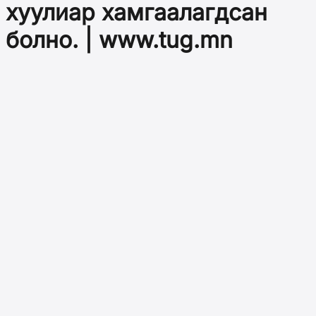
хуулиар хамгаалагдсан
болно. | www.tug.mn