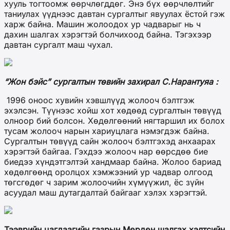
хууль тогтоомж өөрчлөгддөг. Энэ бүх өөрчлөлтийг
таниулах үүднээс давтан сургалтыг явуулах ёстой гэж
харж байна. Машин жолоодох ур чадварыг нь ч
дахин шалгах хэрэгтэй болчихоод байна. Тэгэхээр
давтан сургалт маш чухал.
“Жон бэйс” сургалтын төвийн захирал С.Нарантуяа :
1996 оноос хувийн хэвшлүүд жолооч бэлтгэж
эхэлсэн. Түүнээс хойш хот хөдөөд сургалтын төвүүд
олноор бий болсон. Хөдөлгөөний нягтаршил их болох
тусам жолооч нарын хариуцлага нэмэгдэж байна.
Сургалтын төвүүд сайн жолооч бэлтгэхэд анхаарах
хэрэгтэй байгаа. Гэхдээ жолооч нар өөрсдөө бие
биедээ хүндэтгэлтэй хандмаар байна. Жолоо бариад
хөдөлгөөнд оролцох хэмжээний ур чадвар олгоод
төгсгөдөг ч зарим жолоочийн хүмүүжил, ёс зүйн
асуудал маш дутагдалтай байгааг хэлэх хэрэгтэй.
Тээврийн цагдаагийн газрын Мөрдөн шалгах хэлтсийн