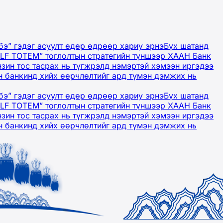
бэ” гэдэг асуулт өдөр өдрөөр хариу эрнэ
Бүх шатанд
OLF TOTEM” тоглолтын стратегийн түншээр ХААН Банк
нзин тос тасрах нь түгжрэлд нэмэртэй хэмээн иргэдээ
 банкинд хийх өөрчлөлтийг ард түмэн дэмжих нь
бэ” гэдэг асуулт өдөр өдрөөр хариу эрнэ
Бүх шатанд
OLF TOTEM” тоглолтын стратегийн түншээр ХААН Банк
нзин тос тасрах нь түгжрэлд нэмэртэй хэмээн иргэдээ
 банкинд хийх өөрчлөлтийг ард түмэн дэмжих нь