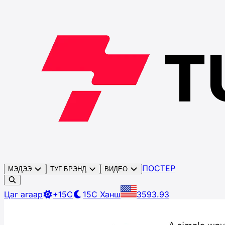
ПОСТЕР
МЭДЭЭ
ТУГ БРЭНД
ВИДЕО
Цаг агаар
+15C
15C
Ханш
3593.93