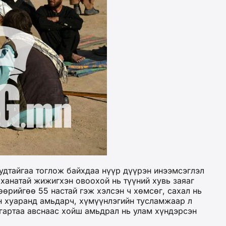
удтайгаа тоглож байхдаа нүүр дүүрэн инээмсэглэл
 ханатай жижигхэн овоохой нь түүний хувь заяаг
өөрийгөө 55 настай гэж хэлсэн ч хөмсөг, сахал нь
н хуаранд амьдарч, хүмүүнлэгийн тусламжаар л
 гартаа авснаас хойш амьдрал нь улам хүндэрсэн