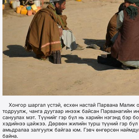
Хонгор шаргал үстэй, есхөн настай Парвана Малик ох
тодруулж, чанга дуугаар инээж байсан Парванагийн ин
сануулах мэт. Түүнийг гэр бүл нь харийн нэгэнд бэр 
хэдийнээ цайжээ. Дөрвөн жилийн турш түүний гэр бүл
амьдралаа залгуулж байгаа юм. Гэвч өнгөрсөн наймду
байна.