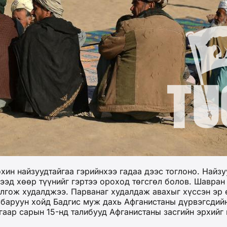
ин найзуудтайгаа гэрийнхээ гадаа дээс тоглоно. Найзу
ээд хөөр түүнийг гэртээ ороход төгсгөл болов. Шавран
болгож худалджээ. Парванаг худалдаж авахыг хүссэн эр 
 баруун хойд Бадгис муж дахь Афганистаны дүрвэгсдий
гаар сарын 15-нд талибууд Афганистаны засгийн эрхийг