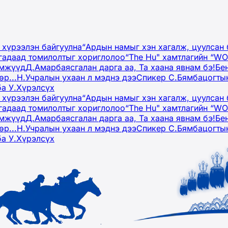
 хүрээлэн байгуулна
“Ардын намыг хэн хагалж, цуулсан 
гадаад томилолтыг хориглолоо
“The Hu" хамтлагийн “W
эмжүүд
Д.Амарбаясгалан дарга аа, Та хаана явнам бэ!
Бе
р...
Н.Учралын ухаан л мэднэ дээ
Спикер С.Бямбацогтын
ба У.Хүрэлсүх
 хүрээлэн байгуулна
“Ардын намыг хэн хагалж, цуулсан 
гадаад томилолтыг хориглолоо
“The Hu" хамтлагийн “W
эмжүүд
Д.Амарбаясгалан дарга аа, Та хаана явнам бэ!
Бе
р...
Н.Учралын ухаан л мэднэ дээ
Спикер С.Бямбацогтын
ба У.Хүрэлсүх