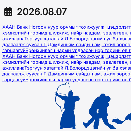
2026.08.07
ХААН Банк Ногоон нуур орчмыг тохижуулж, цэцэрлэгт
хэмнэлтийн горимд шилжиж, найр наадам, зөвлөгөөн, 
ажиллана
Тэргүүн хатагтай Л.Болорцэцэгийн үг ба хэл
даапаалж суусан Г.Дамдинням сайдын ам, ажил зөрсөө
гарцаагүй
Ерөнхийлөгч нарын үлдээсэн нэр төрийн өв 
ХААН Банк Ногоон нуур орчмыг тохижуулж, цэцэрлэгт
хэмнэлтийн горимд шилжиж, найр наадам, зөвлөгөөн, 
ажиллана
Тэргүүн хатагтай Л.Болорцэцэгийн үг ба хэл
даапаалж суусан Г.Дамдинням сайдын ам, ажил зөрсөө
гарцаагүй
Ерөнхийлөгч нарын үлдээсэн нэр төрийн өв 