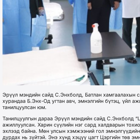
Эрүүл мэндийн сайд С.Энхболд, Батлан хамгаалахын са
хурандаа Б.Энх-Од угтан авч, эмнэлгийн бүтэц, үйл а
танилцуулсан юм.
Танилцуулгын дараа Эрүүл мэндийн сайд С.Энхболд “Ц
ажиллуулсан. Харин сүүлийн нэг сард халдварын тохи
эхлээд байна. Мөн улсын хэмжээний гол эмнэлгүүдийн
дурдах нь зүйтэй. Энэ хүнд хэцүү цагт Цэргийн төв эм