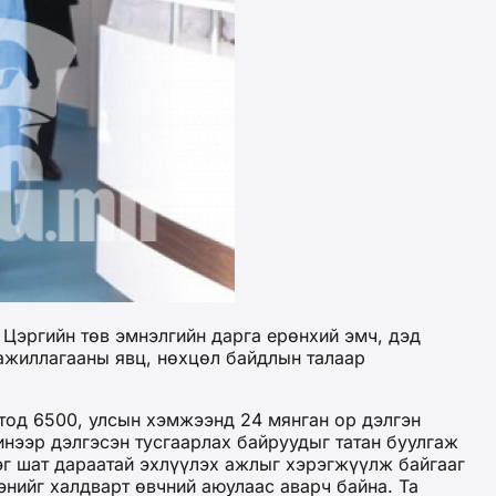
 Цэргийн төв эмнэлгийн дарга ерөнхий эмч, дэд
 ажиллагааны явц, нөхцөл байдлын талаар
тод 6500, улсын хэмжээнд 24 мянган ор дэлгэн
нээр дэлгэсэн тусгаарлах байруудыг татан буулгаж
эг шат дараатай эхлүүлэх ажлыг хэрэгжүүлж байгааг
энийг халдварт өвчний аюулаас аварч байна. Та