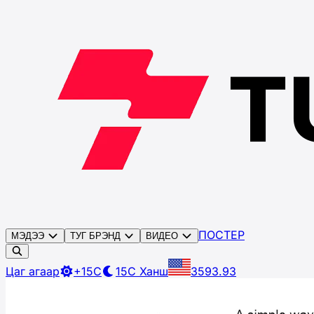
ПОСТЕР
МЭДЭЭ
ТУГ БРЭНД
ВИДЕО
Цаг агаар
+15C
15C
Ханш
3593.93