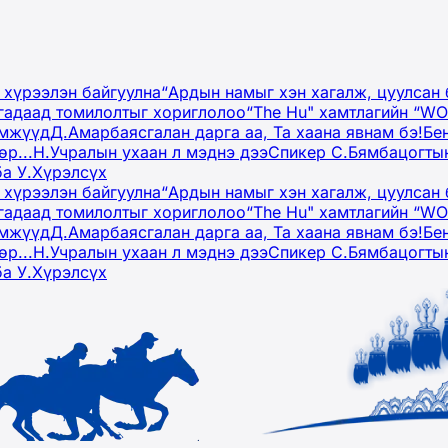
 хүрээлэн байгуулна
“Ардын намыг хэн хагалж, цуулсан 
гадаад томилолтыг хориглолоо
“The Hu" хамтлагийн “W
эмжүүд
Д.Амарбаясгалан дарга аа, Та хаана явнам бэ!
Бе
р...
Н.Учралын ухаан л мэднэ дээ
Спикер С.Бямбацогтын
ба У.Хүрэлсүх
 хүрээлэн байгуулна
“Ардын намыг хэн хагалж, цуулсан 
гадаад томилолтыг хориглолоо
“The Hu" хамтлагийн “W
эмжүүд
Д.Амарбаясгалан дарга аа, Та хаана явнам бэ!
Бе
р...
Н.Учралын ухаан л мэднэ дээ
Спикер С.Бямбацогтын
ба У.Хүрэлсүх