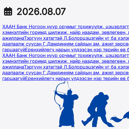
2026.08.07
ХААН Банк Ногоон нуур орчмыг тохижуулж, цэцэрлэгт
хэмнэлтийн горимд шилжиж, найр наадам, зөвлөгөөн, 
ажиллана
Тэргүүн хатагтай Л.Болорцэцэгийн үг ба хэл
даапаалж суусан Г.Дамдинням сайдын ам, ажил зөрсөө
гарцаагүй
Ерөнхийлөгч нарын үлдээсэн нэр төрийн өв 
ХААН Банк Ногоон нуур орчмыг тохижуулж, цэцэрлэгт
хэмнэлтийн горимд шилжиж, найр наадам, зөвлөгөөн, 
ажиллана
Тэргүүн хатагтай Л.Болорцэцэгийн үг ба хэл
даапаалж суусан Г.Дамдинням сайдын ам, ажил зөрсөө
гарцаагүй
Ерөнхийлөгч нарын үлдээсэн нэр төрийн өв 