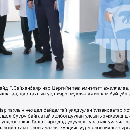
йд Г.Сайханбаяр нар Цэргийн төв эмнэлэгт ажиллалаа.
жиллагаа, цар тахлын үед хэрэгжүүлэн ажиллаж буй үйл
ар тахлын нөхцөл байдалтай уялдуулан Улаанбаатар хо
олдол буурч байгаатай холбогдуулан улсын хэмжээнд ши
 үндсэн ажил болох иргэдэд үзүүлэх тусламж үйлчилгэ
нэлгийн хамт олон ачааны хүндийг үүрч олон мянган ирг