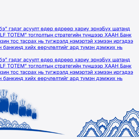
бэ” гэдэг асуулт өдөр өдрөөр хариу эрнэ
Бүх шатанд
OLF TOTEM” тоглолтын стратегийн түншээр ХААН Банк
нзин тос тасрах нь түгжрэлд нэмэртэй хэмээн иргэдээ
 банкинд хийх өөрчлөлтийг ард түмэн дэмжих нь
бэ” гэдэг асуулт өдөр өдрөөр хариу эрнэ
Бүх шатанд
OLF TOTEM” тоглолтын стратегийн түншээр ХААН Банк
нзин тос тасрах нь түгжрэлд нэмэртэй хэмээн иргэдээ
 банкинд хийх өөрчлөлтийг ард түмэн дэмжих нь