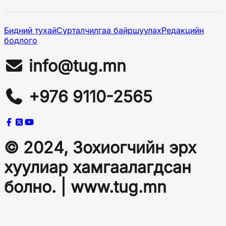
Бидний тухай
Сурталчилгаа байршуулах
Редакцийн
бодлого
info@tug.mn
+976 9110-2565
© 2024, Зохиогчийн эрх
хуулиар хамгаалагдсан
болно. | www.tug.mn