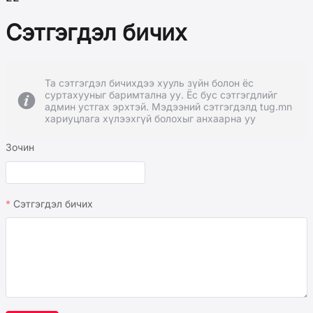
Сэтгэгдэл бичих
Та сэтгэгдэл бичихдээ хууль зүйн болон ёс
суртахууныг баримтална уу. Ёс бус сэтгэгдлийг
админ устгах эрхтэй. Мэдээний сэтгэгдэлд tug.mn
хариуцлага хүлээхгүй болохыг анхаарна уу
Зочин
Сэтгэгдэл бичих