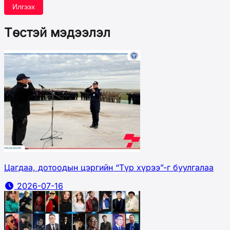
Илгээх
Төстэй мэдээлэл
Цагдаа, дотоодын цэргийн “Түр хүрээ”-г буулгалаа
2026-07-16