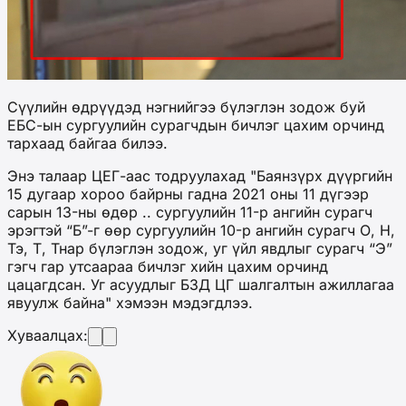
Сүүлийн өдрүүдэд нэгнийгээ бүлэглэн зодож буй
ЕБС-ын сургуулийн сурагчдын бичлэг цахим орчинд
тархаад байгаа билээ.
Энэ талаар ЦЕГ-аас тодруулахад "Баянзүрх дүүргийн
15 дугаар хороо байрны гадна 2021 оны 11 дүгээр
сарын 13-ны өдөр .. сургуулийн 11-р ангийн сурагч
эрэгтэй “Б”-г өөр сургуулийн 10-р ангийн сурагч О, Н,
Тэ, Т, Тнар бүлэглэн зодож, уг үйл явдлыг сурагч “Э”
гэгч гар утсаараа бичлэг хийн цахим орчинд
цацагдсан. Уг асуудлыг БЗД ЦГ шалгалтын ажиллагаа
явуулж байна" хэмээн мэдэгдлээ.
Хуваалцах: