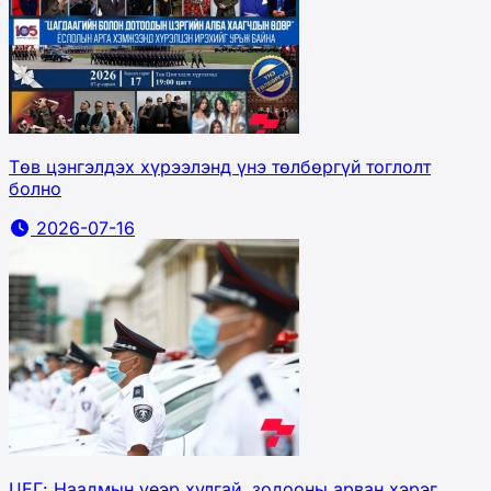
Төв цэнгэлдэх хүрээлэнд үнэ төлбөргүй тоглолт
болно
2026-07-16
ЦЕГ: Наадмын үеэр хулгай, зодооны арван хэрэг,