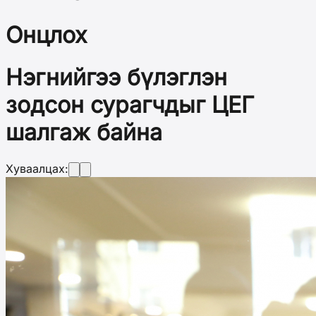
Онцлох
Нэгнийгээ бүлэглэн
зодсон сурагчдыг ЦЕГ
шалгаж байна
Хуваалцах: