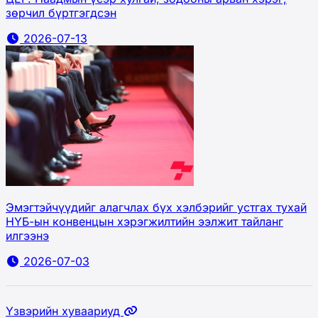
зөрчил бүртгэгдсэн
2026-07-13
Эмэгтэйчүүдийг алагчлах бүх хэлбэрийг устгах тухай
НҮБ-ын конвенцын хэрэгжилтийн ээлжит тайланг
илгээнэ
2026-07-03
Үзвэрийн хуваариуд