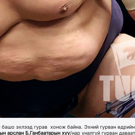
 башо эхлээд гурав хонож байна. Эхний гурван өдрийн
ын арслан Б.Ганбаатарын хүү
/нар уналгүй гурван даваа