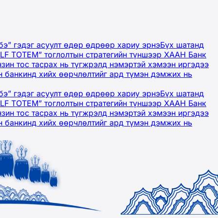
бэ” гэдэг асуулт өдөр өдрөөр хариу эрнэ
Бүх шатанд
OLF TOTEM” тоглолтын стратегийн түншээр ХААН Банк
нзин тос тасрах нь түгжрэлд нэмэртэй хэмээн иргэдээ
 банкинд хийх өөрчлөлтийг ард түмэн дэмжих нь
бэ” гэдэг асуулт өдөр өдрөөр хариу эрнэ
Бүх шатанд
OLF TOTEM” тоглолтын стратегийн түншээр ХААН Банк
нзин тос тасрах нь түгжрэлд нэмэртэй хэмээн иргэдээ
 банкинд хийх өөрчлөлтийг ард түмэн дэмжих нь