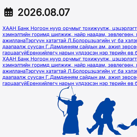
2026.08.07
ХААН Банк Ногоон нуур орчмыг тохижуулж, цэцэрлэгт
хэмнэлтийн горимд шилжиж, найр наадам, зөвлөгөөн, 
ажиллана
Тэргүүн хатагтай Л.Болорцэцэгийн үг ба хэл
даапаалж суусан Г.Дамдинням сайдын ам, ажил зөрсөө
гарцаагүй
Ерөнхийлөгч нарын үлдээсэн нэр төрийн өв 
ХААН Банк Ногоон нуур орчмыг тохижуулж, цэцэрлэгт
хэмнэлтийн горимд шилжиж, найр наадам, зөвлөгөөн, 
ажиллана
Тэргүүн хатагтай Л.Болорцэцэгийн үг ба хэл
даапаалж суусан Г.Дамдинням сайдын ам, ажил зөрсөө
гарцаагүй
Ерөнхийлөгч нарын үлдээсэн нэр төрийн өв 