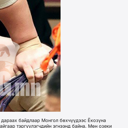
 дараах байдлаар Монгол бөхчүүдээс Ёкозүна
тайгаар тэргүүлэгчдийн эгнээнд байна. Мөн озеки