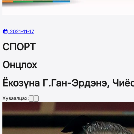
2021-11-17
СПОРТ
Онцлох
Ёкозүна Г.Ган-Эрдэнэ, Чиё
Хуваалцах: