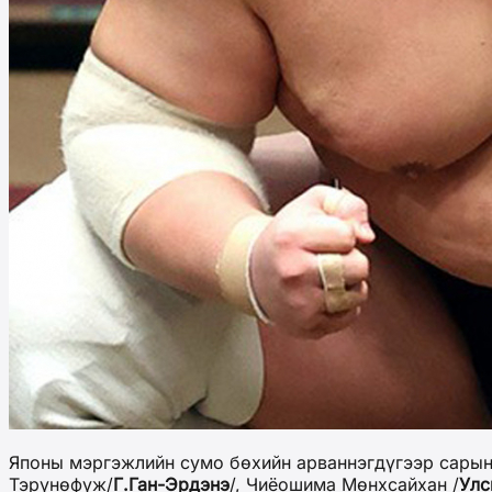
Японы мэргэжлийн сумо бөхийн арваннэгдүгээр сарын
Тэрүнөфүж/
Г.Ган-Эрдэнэ
/, Чиёошима Мөнхсайхан /
Улс