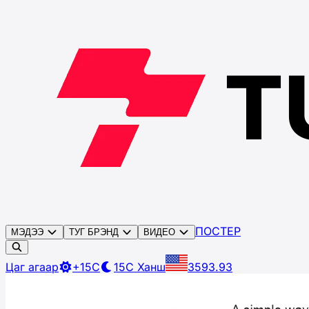
ПОСТЕР
МЭДЭЭ
ТУГ БРЭНД
ВИДЕО
Цаг агаар
+15C
15C
Ханш
3593.93