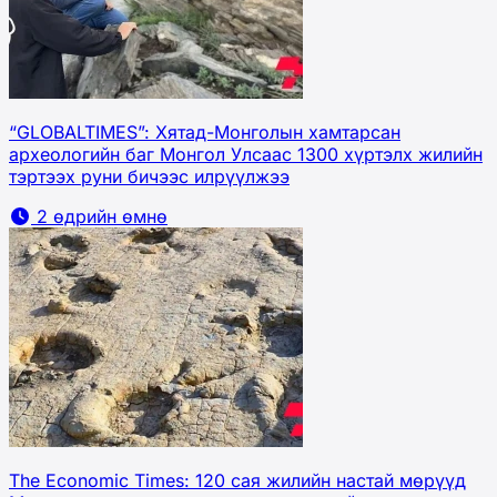
“GLOBALTIMES”: Хятад-Монголын хамтарсан
археологийн баг Монгол Улсаас 1300 хүртэлх жилийн
тэртээх руни бичээс илрүүлжээ
2 өдрийн өмнө
The Economic Times: 120 сая жилийн настай мөрүүд