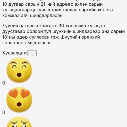
10 дугаар сарын 21-ний өдрөөс эхлэн сарын
хугацаагаар цагдан хорих таслан сэргийлэх арга
хэмжээ авч шийдвэрлэсэн.
Түүний цагдан хоригдох 30 хоногийн хугацаа
дуусгавар болсон тул шүүхийн шийдвэрээр энэ сарын
18-ны өдөр сулласан гэж Шүүхийн ерөнхий
зөвлөлөөс мэдээллээ.
Хуваалцах:
0
0