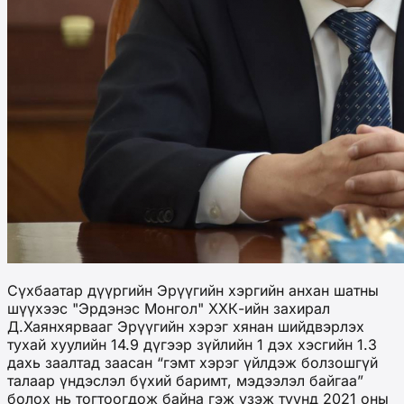
Сүхбаатар дүүргийн Эрүүгийн хэргийн анхан шатны
шүүхээс "Эрдэнэс Монгол" ХХК-ийн захирал
Д.Хаянхярвааг Эрүүгийн хэрэг хянан шийдвэрлэх
тухай хуулийн 14.9 дүгээр зүйлийн 1 дэх хэсгийн 1.3
дахь заалтад заасан “гэмт хэрэг үйлдэж болзошгүй
талаар үндэслэл бүхий баримт, мэдээлэл байгаа”
болох нь тогтоогдож байна гэж үзэж түүнд 2021 оны