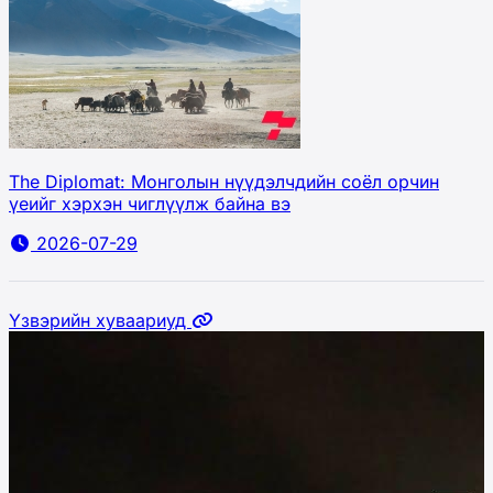
The Diplomat: Монголын нүүдэлчдийн соёл орчин
үеийг хэрхэн чиглүүлж байна вэ
2026-07-29
Үзвэрийн хуваариуд