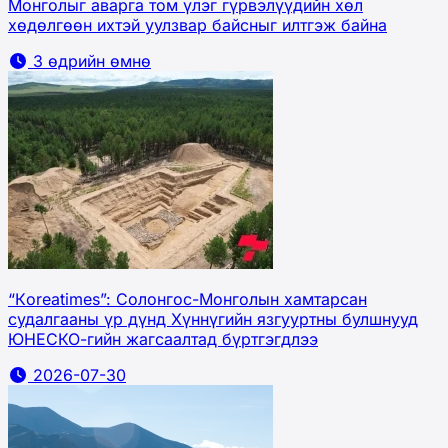
Монголыг аварга том үлэг гүрвэлүүдийн хөл
хөдөлгөөн ихтэй уулзвар байсныг илтгэж байна
3 өдрийн өмнө
“Кoreatimes”: Солонгос-Монголын хамтарсан
судалгааны үр дүнд Хүннүгийн язгууртны булшнууд
ЮНЕСКО-гийн жагсаалтад бүртгэгдлээ
2026-07-30