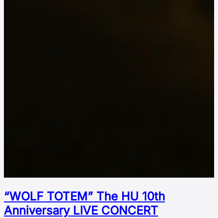
“WOLF TOTEM” The HU 10th
Аnniversary LIVE CONCERT