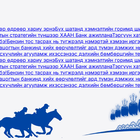
дөр өдрөөр хариу эрнэ
Бүх шатанд хэмнэлтийн горимд ши
тын стратегийн түншээр ХААН Банк ажиллана
Тэргүүн ха
бэ!
Бензин тос тасрах нь түгжрэлд нэмэртэй хэмээн ир
ацогтын банкинд хийх өөрчлөлтийг ард түмэн дэмжих н
рсхүчлийн агууламж ихэссэнээс дэлхийн бөмбөрцгийн т
дөр өдрөөр хариу эрнэ
Бүх шатанд хэмнэлтийн горимд ши
тын стратегийн түншээр ХААН Банк ажиллана
Тэргүүн ха
бэ!
Бензин тос тасрах нь түгжрэлд нэмэртэй хэмээн ир
ацогтын банкинд хийх өөрчлөлтийг ард түмэн дэмжих н
рсхүчлийн агууламж ихэссэнээс дэлхийн бөмбөрцгийн т