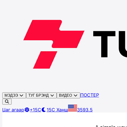
ПОСТЕР
МЭДЭЭ
ТУГ БРЭНД
ВИДЕО
Цаг агаар
+15C
15C
Ханш
3593.5