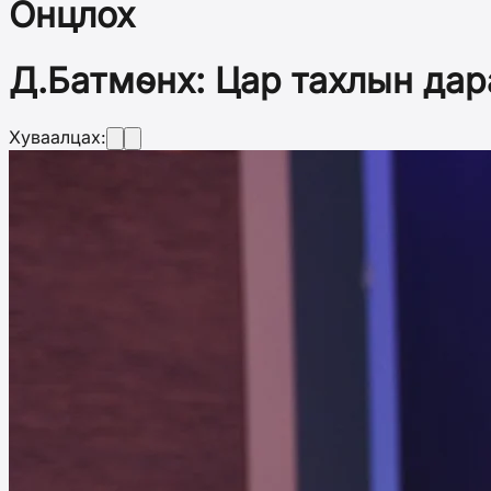
Онцлох
Д.Батмөнх: Цар тахлын дара
Хуваалцах: