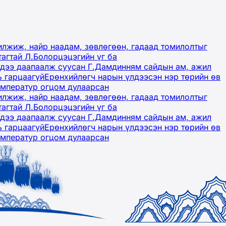
лжиж, найр наадам, зөвлөгөөн, гадаад томилолтыг
тагтай Л.Болорцэцэгийн үг ба
гэдээ даапаалж суусан Г.Дамдинням сайдын ам, ажил
ь гарцаагүй
Ерөнхийлөгч нарын үлдээсэн нэр төрийн өв
емператур огцом дулаарсан
лжиж, найр наадам, зөвлөгөөн, гадаад томилолтыг
тагтай Л.Болорцэцэгийн үг ба
гэдээ даапаалж суусан Г.Дамдинням сайдын ам, ажил
ь гарцаагүй
Ерөнхийлөгч нарын үлдээсэн нэр төрийн өв
емператур огцом дулаарсан