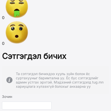
0
0
Сэтгэгдэл бичих
Та сэтгэгдэл бичихдээ хууль зүйн болон ёс
суртахууныг баримтална уу. Ёс бус сэтгэгдлийг
админ устгах эрхтэй. Мэдээний сэтгэгдэлд tug.mn
хариуцлага хүлээхгүй болохыг анхаарна уу
Зочин