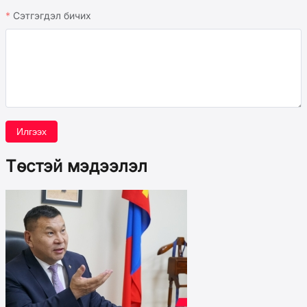
Сэтгэгдэл бичих
Илгээх
Төстэй мэдээлэл