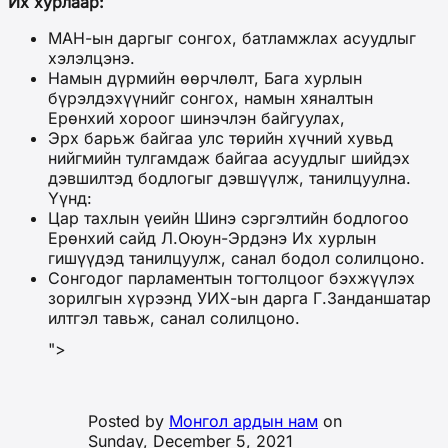
Их хурлаар:
МАН-ын даргыг сонгох, батламжлах асуудлыг
хэлэлцэнэ.
Намын дүрмийн өөрчлөлт, Бага хурлын
бүрэлдэхүүнийг сонгох, намын хяналтын
Ерөнхий хороог шинэчлэн байгуулах,
Эрх барьж байгаа улс төрийн хүчний хувьд
нийгмийн тулгамдаж байгаа асуудлыг шийдэх
дэвшилтэд бодлогыг дэвшүүлж, танилцуулна.
Үүнд:
Цар тахлын үеийн Шинэ сэргэлтийн бодлогоо
Ерөнхий сайд Л.Оюун-Эрдэнэ Их хурлын
гишүүдэд танилцуулж, санал бодол солилцоно.
Сонгодог парламентын тогтолцоог бэхжүүлэх
зорилгын хүрээнд УИХ-ын дарга Г.Занданшатар
илтгэл тавьж, санал солилцоно.
">
Posted by
Монгол ардын нам
on
Sunday, December 5, 2021