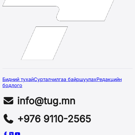
Бидний тухай
Сурталчилгаа байршуулах
Редакцийн
бодлого
info@tug.mn
+976 9110-2565