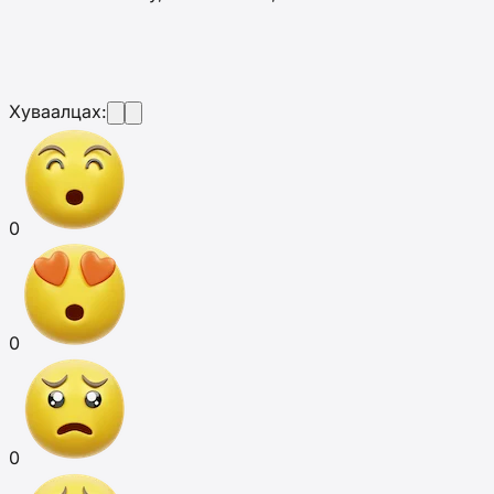
Хуваалцах:
0
0
0