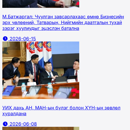
М.Батжаргал: Чуулган завсарлахаас өмнө Бизнесийн
эрх чөлөөний, Татварын, Нийгмийн даатгалын тухай
зэрэг хуулиудыг эцэслэн батална
2026-06-15
УИХ дахь АН, МАН-ын бүлэг болон ХҮН-ын зөвлөл
хуралдана
2026-06-08