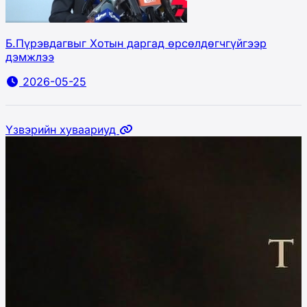
Б.Пүрэвдагвыг Хотын даргад өрсөлдөгчгүйгээр
дэмжлээ
2026-05-25
Үзвэрийн хуваариуд