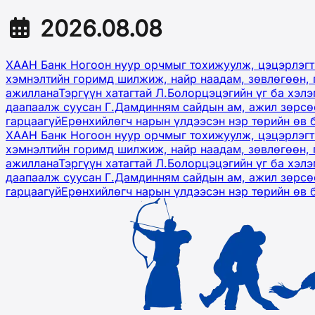
2026.08.08
ХААН Банк Ногоон нуур орчмыг тохижуулж, цэцэрлэгт
хэмнэлтийн горимд шилжиж, найр наадам, зөвлөгөөн, 
ажиллана
Тэргүүн хатагтай Л.Болорцэцэгийн үг ба хэл
даапаалж суусан Г.Дамдинням сайдын ам, ажил зөрсөө
гарцаагүй
Ерөнхийлөгч нарын үлдээсэн нэр төрийн өв 
ХААН Банк Ногоон нуур орчмыг тохижуулж, цэцэрлэгт
хэмнэлтийн горимд шилжиж, найр наадам, зөвлөгөөн, 
ажиллана
Тэргүүн хатагтай Л.Болорцэцэгийн үг ба хэл
даапаалж суусан Г.Дамдинням сайдын ам, ажил зөрсөө
гарцаагүй
Ерөнхийлөгч нарын үлдээсэн нэр төрийн өв 