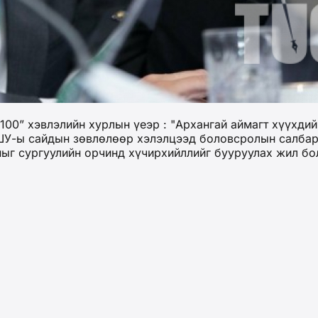
00” хэвлэлийн хурлын үеэр : "Архангай аймагт хүүхдий
БШУ-ы сайдын зөвлөлөөр хэлэлцээд боловсролын салба
оныг сургуулийн орчинд хүчирхийллийг бууруулах жил б