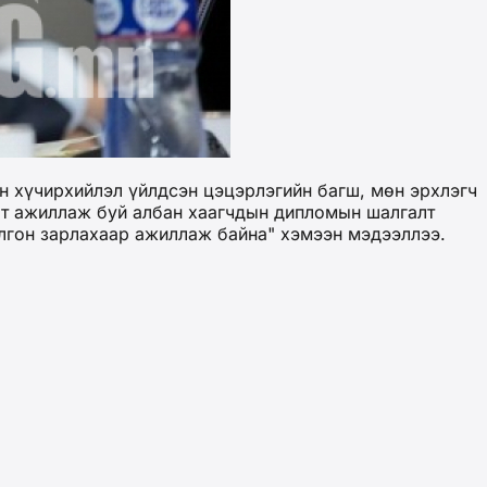
н хүчирхийлэл үйлдсэн цэцэрлэгийн багш, мөн эрхлэгч
рт ажиллаж буй албан хаагчдын дипломын шалгалт
олгон зарлахаар ажиллаж байна" хэмээн мэдээллээ.