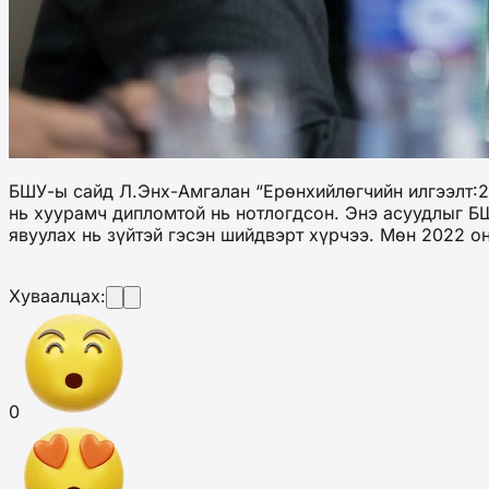
БШУ-ы сайд Л.Энх-Амгалан “Ерөнхийлөгчийн илгээлт:21
нь хуурамч дипломтой нь нотлогдсон. Энэ асуудлыг 
явуулах нь зүйтэй гэсэн шийдвэрт хүрчээ. Мөн 2022 
Хуваалцах:
0