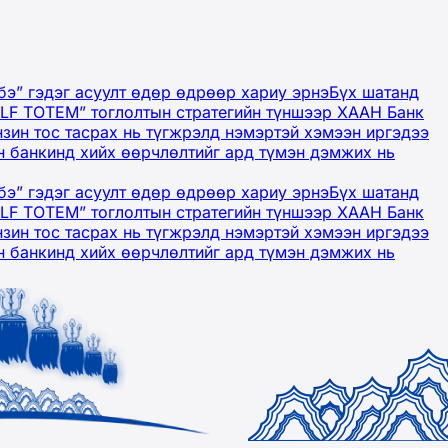
бэ” гэдэг асуулт өдөр өдрөөр хариу эрнэ
Бүх шатанд
OLF TOTEM” тоглолтын стратегийн түншээр ХААН Банк
нзин тос тасрах нь түгжрэлд нэмэртэй хэмээн иргэдээ
 банкинд хийх өөрчлөлтийг ард түмэн дэмжих нь
бэ” гэдэг асуулт өдөр өдрөөр хариу эрнэ
Бүх шатанд
OLF TOTEM” тоглолтын стратегийн түншээр ХААН Банк
нзин тос тасрах нь түгжрэлд нэмэртэй хэмээн иргэдээ
 банкинд хийх өөрчлөлтийг ард түмэн дэмжих нь