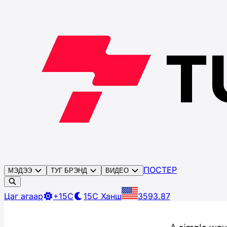
ПОСТЕР
МЭДЭЭ
ТУГ БРЭНД
ВИДЕО
Цаг агаар
+15C
15C
Ханш
3593.87