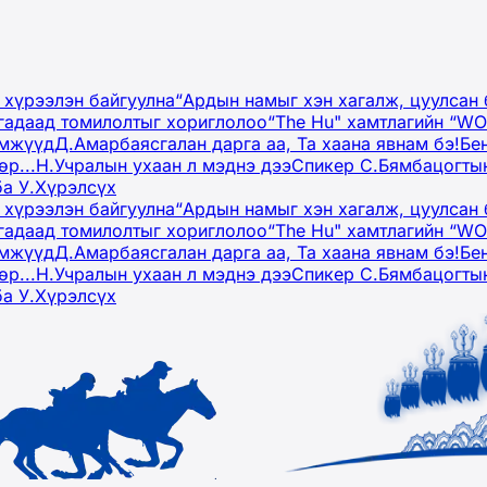
 хүрээлэн байгуулна
“Ардын намыг хэн хагалж, цуулсан 
гадаад томилолтыг хориглолоо
“The Hu" хамтлагийн “W
эмжүүд
Д.Амарбаясгалан дарга аа, Та хаана явнам бэ!
Бе
р...
Н.Учралын ухаан л мэднэ дээ
Спикер С.Бямбацогтын
ба У.Хүрэлсүх
 хүрээлэн байгуулна
“Ардын намыг хэн хагалж, цуулсан 
гадаад томилолтыг хориглолоо
“The Hu" хамтлагийн “W
эмжүүд
Д.Амарбаясгалан дарга аа, Та хаана явнам бэ!
Бе
р...
Н.Учралын ухаан л мэднэ дээ
Спикер С.Бямбацогтын
ба У.Хүрэлсүх