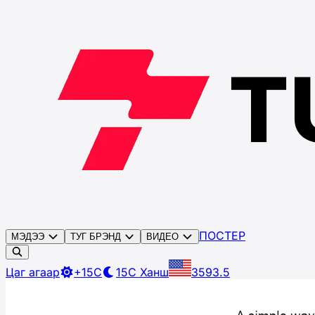
ПОСТЕР
МЭДЭЭ
ТУГ БРЭНД
ВИДЕО
Цаг агаар
+15C
15C
Ханш
3593.5