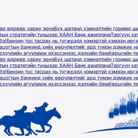
дөр өдрөөр хариу эрнэ
Бүх шатанд хэмнэлтийн горимд ши
тын стратегийн түншээр ХААН Банк ажиллана
Тэргүүн ха
бэ!
Бензин тос тасрах нь түгжрэлд нэмэртэй хэмээн ир
ацогтын банкинд хийх өөрчлөлтийг ард түмэн дэмжих н
рсхүчлийн агууламж ихэссэнээс дэлхийн бөмбөрцгийн т
дөр өдрөөр хариу эрнэ
Бүх шатанд хэмнэлтийн горимд ши
тын стратегийн түншээр ХААН Банк ажиллана
Тэргүүн ха
бэ!
Бензин тос тасрах нь түгжрэлд нэмэртэй хэмээн ир
ацогтын банкинд хийх өөрчлөлтийг ард түмэн дэмжих н
рсхүчлийн агууламж ихэссэнээс дэлхийн бөмбөрцгийн т