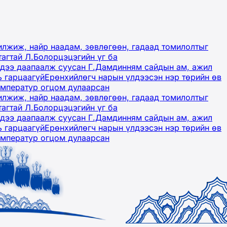
лжиж, найр наадам, зөвлөгөөн, гадаад томилолтыг
тагтай Л.Болорцэцэгийн үг ба
гэдээ даапаалж суусан Г.Дамдинням сайдын ам, ажил
ь гарцаагүй
Ерөнхийлөгч нарын үлдээсэн нэр төрийн өв
емператур огцом дулаарсан
лжиж, найр наадам, зөвлөгөөн, гадаад томилолтыг
тагтай Л.Болорцэцэгийн үг ба
гэдээ даапаалж суусан Г.Дамдинням сайдын ам, ажил
ь гарцаагүй
Ерөнхийлөгч нарын үлдээсэн нэр төрийн өв
емператур огцом дулаарсан