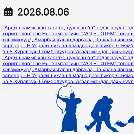
2026.08.06
“Ардын намыг хэн хагалж, цуулсан бэ” гэдэг асуулт ө
хориглолоо
“The Hu" хамтлагийн “WOLF TOTEM” тоглол
хэлэмжүүд
Д.Амарбаясгалан дарга аа, Та хаана явнам 
зөрсөөр...
Н.Учралын ухаан л мэднэ дээ
Спикер С.Бямб
ба У.Хүрэлсүх
П.Гомболүүдэв: Агаар мандал дахь нүү
“Ардын намыг хэн хагалж, цуулсан бэ” гэдэг асуулт ө
хориглолоо
“The Hu" хамтлагийн “WOLF TOTEM” тоглол
хэлэмжүүд
Д.Амарбаясгалан дарга аа, Та хаана явнам 
зөрсөөр...
Н.Учралын ухаан л мэднэ дээ
Спикер С.Бямб
ба У.Хүрэлсүх
П.Гомболүүдэв: Агаар мандал дахь нүү