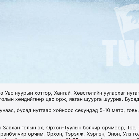
 Увс нуурын хотгор, Хангай, Хөвсгөлийн уулархаг нутаг
х голын хөндийгөөр цас орж, явган шуурга шуурна. Бусад
наас, бусад нутгаар хойноос секундэд 5-10 метр, говь, 
авхан голын эх, Орхон-Туулын бэлчир орчмоор, Тэс, Э
Хүрэнбэлчир орчим, Орхон, Тэрэлж, Хэрлэн, Онон, Улз г