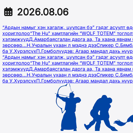
2026.08.06
“Ардын намыг хэн хагалж, цуулсан бэ” гэдэг асуулт ө
хориглолоо
“The Hu" хамтлагийн “WOLF TOTEM” тоглол
хэлэмжүүд
Д.Амарбаясгалан дарга аа, Та хаана явнам 
зөрсөөр...
Н.Учралын ухаан л мэднэ дээ
Спикер С.Бямб
ба У.Хүрэлсүх
П.Гомболүүдэв: Агаар мандал дахь нүү
“Ардын намыг хэн хагалж, цуулсан бэ” гэдэг асуулт ө
хориглолоо
“The Hu" хамтлагийн “WOLF TOTEM” тоглол
хэлэмжүүд
Д.Амарбаясгалан дарга аа, Та хаана явнам 
зөрсөөр...
Н.Учралын ухаан л мэднэ дээ
Спикер С.Бямб
ба У.Хүрэлсүх
П.Гомболүүдэв: Агаар мандал дахь нүү