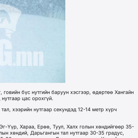
, говийн бүс нутгийн баруун хэсгээр, өдөртөө Хангайн
 нутгаар цас орохгүй.
тал, хээрийн нутгаар секундэд 12-14 метр хүрч
г-Үүр, Хараа, Ерөө, Туул, Халх голын хөндийгөөр 35-
олын хөндий, Дарьгангын тал нутгаар 30-35 градус,