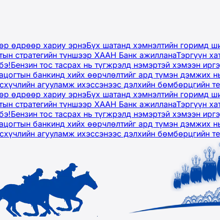
дөр өдрөөр хариу эрнэ
Бүх шатанд хэмнэлтийн горимд ши
тын стратегийн түншээр ХААН Банк ажиллана
Тэргүүн ха
бэ!
Бензин тос тасрах нь түгжрэлд нэмэртэй хэмээн ир
ацогтын банкинд хийх өөрчлөлтийг ард түмэн дэмжих н
рсхүчлийн агууламж ихэссэнээс дэлхийн бөмбөрцгийн т
дөр өдрөөр хариу эрнэ
Бүх шатанд хэмнэлтийн горимд ши
тын стратегийн түншээр ХААН Банк ажиллана
Тэргүүн ха
бэ!
Бензин тос тасрах нь түгжрэлд нэмэртэй хэмээн ир
ацогтын банкинд хийх өөрчлөлтийг ард түмэн дэмжих н
рсхүчлийн агууламж ихэссэнээс дэлхийн бөмбөрцгийн т