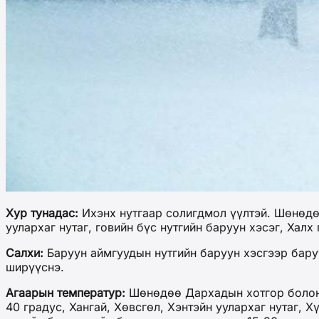
Хур тунадас
:
Ихэнх нутгаар солигдмол үүлтэй. Шөнөдөө
уулархаг нутаг, говийн бүс нутгийн баруун хэсэг, Хал
Салхи:
Баруун аймгуудын нутгийн баруун хэсгээр баруу
ширүүснэ.
Агаарын температур
:
Шөнөдөө Дархадын хотгор болон З
40 градус, Хангай, Хөвсгөл, Хэнтэйн уулархаг нутаг, 