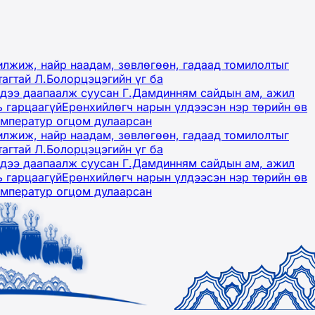
лжиж, найр наадам, зөвлөгөөн, гадаад томилолтыг
тагтай Л.Болорцэцэгийн үг ба
гэдээ даапаалж суусан Г.Дамдинням сайдын ам, ажил
ь гарцаагүй
Ерөнхийлөгч нарын үлдээсэн нэр төрийн өв
емператур огцом дулаарсан
лжиж, найр наадам, зөвлөгөөн, гадаад томилолтыг
тагтай Л.Болорцэцэгийн үг ба
гэдээ даапаалж суусан Г.Дамдинням сайдын ам, ажил
ь гарцаагүй
Ерөнхийлөгч нарын үлдээсэн нэр төрийн өв
емператур огцом дулаарсан