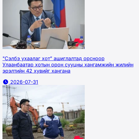
"Сэлбэ ухаалаг хот” ашиглалтад орсноор
Улаанбаатар хотын орон сууцны хангамжийн жилийн
эрэлтийн 42 хувийг хангана
2026-07-31