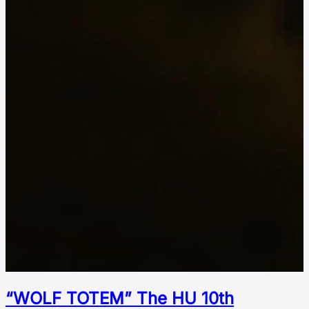
“WOLF TOTEM” The HU 10th