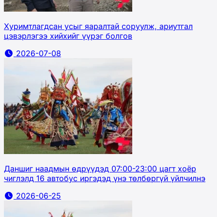
Хуримтлагдсан усыг яаралтай соруулж, ариутгал
цэвэрлэгээ хийхийг үүрэг болгов
2026-07-08
Даншиг наадмын өдрүүдэд 07:00-23:00 цагт хоёр
чиглэлд 16 автобус иргэдэд үнэ төлбөргүй үйлчилнэ
2026-06-25