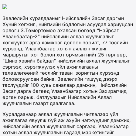
Зөвлөлийн хуралдааныг Нийслэлийн Засаг даргын
Хүний хөгжил, нийгмийн бодлогын асуудал хариуцсан
орлогч З.Төмөртөмөө ахалсан бөгөөд “Найрсаг
Улаанбаатар-2” нийслэлийн аялал жуулчлалыг
хөгжүүлэх арга хэмжээг долоон зорилт, 77 төслийн
хүрээнд, Улаанбаатар хотын аяллын жишиг
маршрутыг хот болон хот орчмын нийт 25 төрлөөр,
“Шинэ хэвийн байдал” нийслэлийн аялал жуулчлалыг
сэргээх, хэрэгжүүлэх үйл ажиллагааны
төлөвлөгөөний төслийг таван зорилтын хүрээнд
боловсруулсан байна. Зөвлөлийн гишүүд дээрх
төслүүдийг 100 хувь саналаар дэмжин, Нийслэлийн
Засаг дарга бөгөөд Улаанбаатар хотын Захирагчид
өргөн барьж, батлуулахыг Нийслэлийн Аялал
жуулчлалын газарт даалгалаа.
Хуралдаанаар аялал жуулчлалын чиглэлээр үйл
ажиллагаа явуулж буй аж ахуйн нэгжүүдийг дэмжих,
нийслэлийн аялал жуулчлалыг сэргээх, Улаанбаатар
хотын аялал жуулчлалын гадаад маркетингийг