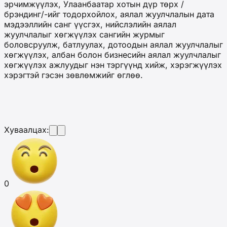
эрчимжүүлэх, Улаанбаатар хотын дүр төрх /
брэндинг/-ийг тодорхойлох, аялал жуулчлалын дата
мэдээллийн санг үүсгэх, нийслэлийн аялал
жуулчлалыг хөгжүүлэх сангийн журмыг
боловсруулж, батлуулах, дотоодын аялал жуулчлалыг
хөгжүүлэх, албан болон бизнесийн аялал жуулчлалыг
хөгжүүлэх ажлуудыг нэн тэргүүнд хийж, хэрэгжүүлэх
хэрэгтэй гэсэн зөвлөмжийг өглөө.
Хуваалцах:
0