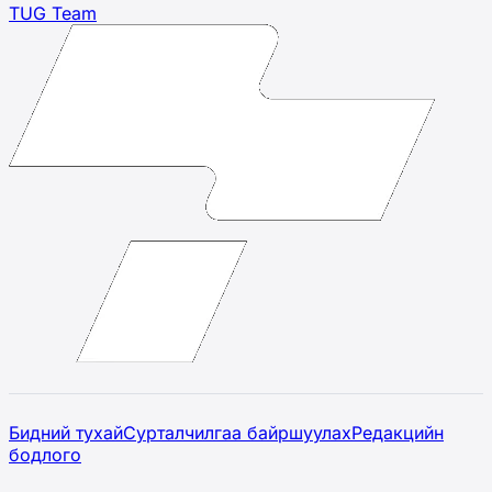
TUG Team
Бидний тухай
Сурталчилгаа байршуулах
Редакцийн
бодлого