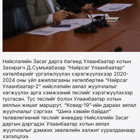
Нийслэлийн Засаг дарга бөгөөд Улаанбаатар хотын
Захирагч Д.Сумъяабазар “Найрсаг Улаанбаатар”
хөтөлбөрийг үргэлжлүүлэн хэрэгжүүлэхээр 2020-
2024 оны үйл ажиллагааны хөтөлбөртөө “Найрсаг
Улаанбаатар-2” нийслэлийн аялал жуулчлалыг
хөгжүүлэх арга хэмжээний төслийг хэрэгжүүлэхээр
тусгасан. Тус төслийг болон Улаанбаатар хотын
аяллын жишиг маршрут, “Ковид-19”-ийн дараах аялал
жуулчлалыг сэргээх “Шинэ хэвийн байдал”
төлөвлөгөөний төслийг өнөөдөр Нийслэлийн Засаг
даргын дэргэдэх Улаанбаатар хотын аялал
жуулчлалыг дэмжих зөвлөлийн ээлжит хуралдаанаар
хэлэлцлээ.