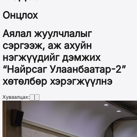
Онцлох
Аялал жуулчлалыг
сэргээж, аж ахуйн
нэгжүүдийг дэмжих
“Найрсаг Улаанбаатар-2”
хөтөлбөр хэрэгжүүлнэ
Хуваалцах: