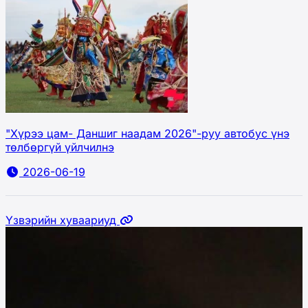
"Хүрээ цам- Даншиг наадам 2026"-руу автобус үнэ
төлбөргүй үйлчилнэ
2026-06-19
Үзвэрийн хуваариуд