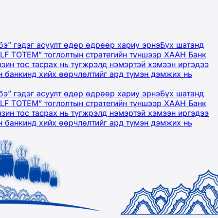
бэ” гэдэг асуулт өдөр өдрөөр хариу эрнэ
Бүх шатанд
OLF TOTEM” тоглолтын стратегийн түншээр ХААН Банк
нзин тос тасрах нь түгжрэлд нэмэртэй хэмээн иргэдээ
 банкинд хийх өөрчлөлтийг ард түмэн дэмжих нь
бэ” гэдэг асуулт өдөр өдрөөр хариу эрнэ
Бүх шатанд
OLF TOTEM” тоглолтын стратегийн түншээр ХААН Банк
нзин тос тасрах нь түгжрэлд нэмэртэй хэмээн иргэдээ
 банкинд хийх өөрчлөлтийг ард түмэн дэмжих нь