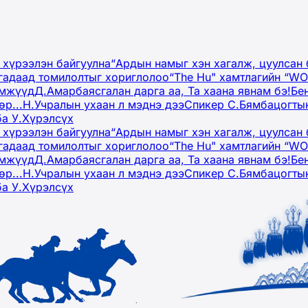
 хүрээлэн байгуулна
“Ардын намыг хэн хагалж, цуулсан 
гадаад томилолтыг хориглолоо
“The Hu" хамтлагийн “W
эмжүүд
Д.Амарбаясгалан дарга аа, Та хаана явнам бэ!
Бе
р...
Н.Учралын ухаан л мэднэ дээ
Спикер С.Бямбацогтын
ба У.Хүрэлсүх
 хүрээлэн байгуулна
“Ардын намыг хэн хагалж, цуулсан 
гадаад томилолтыг хориглолоо
“The Hu" хамтлагийн “W
эмжүүд
Д.Амарбаясгалан дарга аа, Та хаана явнам бэ!
Бе
р...
Н.Учралын ухаан л мэднэ дээ
Спикер С.Бямбацогтын
ба У.Хүрэлсүх