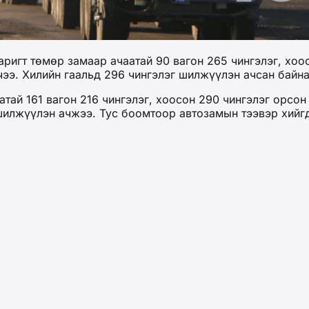
ригт төмөр замаар ачаатай 90 вагон 265 чингэлэг, хоос
рчээ. Хилийн гаальд 296 чингэлэг шилжүүлэн ачсан байна
тай 161 вагон 216 чингэлэг, хоосон 290 чингэлэг орсон 
г шилжүүлэн ачжээ. Тус боомтоор автозамын тээвэр хийг