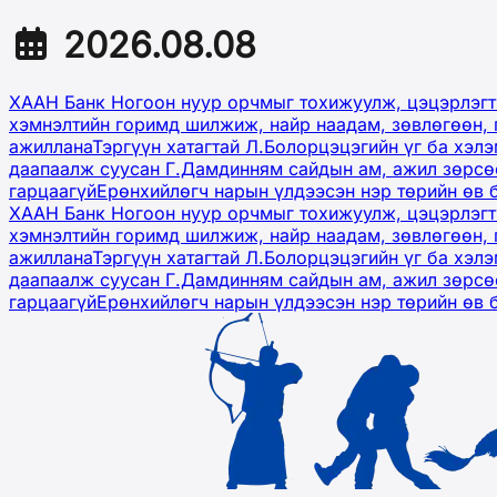
2026.08.08
ХААН Банк Ногоон нуур орчмыг тохижуулж, цэцэрлэгт
хэмнэлтийн горимд шилжиж, найр наадам, зөвлөгөөн, 
ажиллана
Тэргүүн хатагтай Л.Болорцэцэгийн үг ба хэл
даапаалж суусан Г.Дамдинням сайдын ам, ажил зөрсөө
гарцаагүй
Ерөнхийлөгч нарын үлдээсэн нэр төрийн өв 
ХААН Банк Ногоон нуур орчмыг тохижуулж, цэцэрлэгт
хэмнэлтийн горимд шилжиж, найр наадам, зөвлөгөөн, 
ажиллана
Тэргүүн хатагтай Л.Болорцэцэгийн үг ба хэл
даапаалж суусан Г.Дамдинням сайдын ам, ажил зөрсөө
гарцаагүй
Ерөнхийлөгч нарын үлдээсэн нэр төрийн өв 