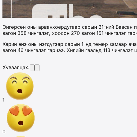
Өнгөрсөн оны арванхоёрдугаар сарын 31-ний Баасан га
вагон 358 чингэлэг, хоосон 270 вагон 151 чингэлэг га
Харин энэ оны нэгдүгээр сарын 1-нд төмөр замаар ачаа
вагон 46 чингэлэг гарчээ. Хилийн гаальд 113 чингэлэ
Хуваалцах:
1
0