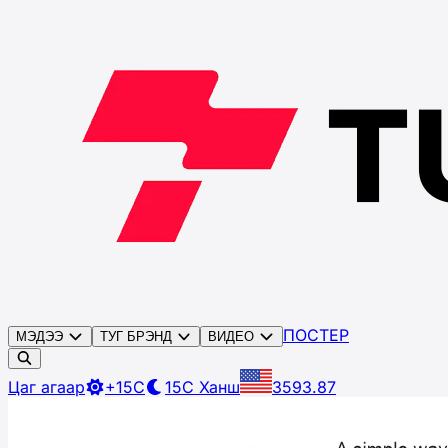
ПОСТЕР
МЭДЭЭ
ТУГ БРЭНД
ВИДЕО
Цаг агаар
+15C
15C
Ханш
3593.87