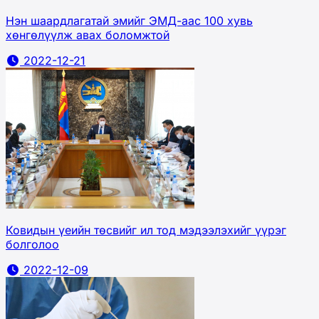
Нэн шаардлагатай эмийг ЭМД-аас 100 хувь
хөнгөлүүлж авах боломжтой
2022-12-21
Ковидын үеийн төсвийг ил тод мэдээлэхийг үүрэг
болголоо
2022-12-09