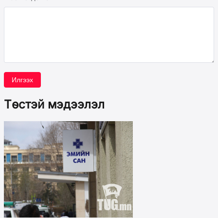
Илгээх
Төстэй мэдээлэл