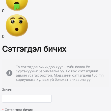
0
0
Сэтгэгдэл бичих
Та сэтгэгдэл бичихдээ хууль зүйн болон ёс
суртахууныг баримтална уу. Ёс бус сэтгэгдлийг
админ устгах эрхтэй. Мэдээний сэтгэгдэлд tug.mn
хариуцлага хүлээхгүй болохыг анхаарна уу
Зочин
Сэтгэгдэл бичих