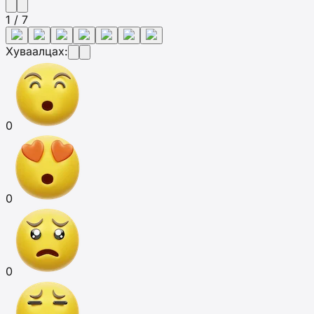
1 / 7
Хуваалцах:
0
0
0