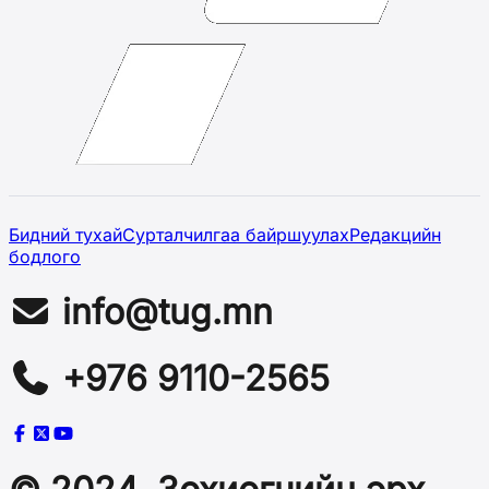
Бидний тухай
Сурталчилгаа байршуулах
Редакцийн
бодлого
info@tug.mn
+976 9110-2565