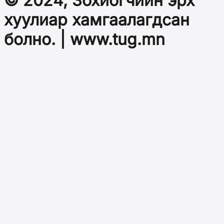
© 2024, Зохиогчийн эрх
хуулиар хамгаалагдсан
болно. | www.tug.mn