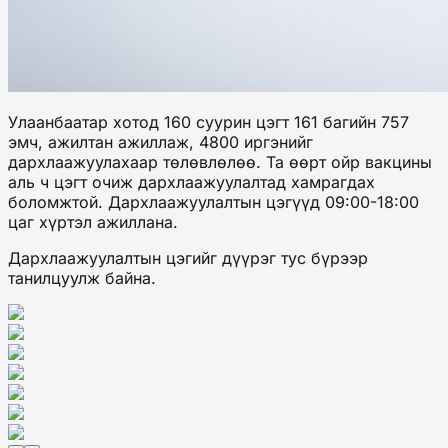
Улаанбаатар хотод 160 суурин цэгт 161 багийн 757
эмч, ажилтан ажиллаж, 4800 иргэнийг
дархлаажуулахаар төлөвлөлөө. Та өөрт ойр вакцины
аль ч цэгт очиж дархлаажуулалтад хамрагдах
боломжтой. Дархлаажуулалтын цэгүүд 09:00-18:00
цаг хүртэл ажиллана.
Дархлаажуулалтын цэгийг дүүрэг тус бүрээр
танилцуулж байна.