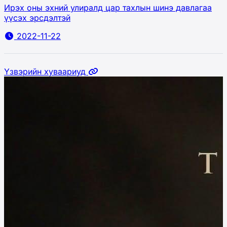
Ирэх оны эхний улиралд цар тахлын шинэ давлагаа
үүсэх эрсдэлтэй
2022-11-22
Үзвэрийн хуваариуд