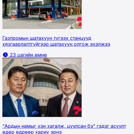
Газпромын шатахуун түгээх станцууд
хязгаарлалтгүйгээр шатахуун олгож эхэлжээ
23 цагийн өмнө
“Ардын намыг хэн хагалж, цуулсан бэ” гэдэг асуулт
өдөр өдрөөр хариу эрнэ