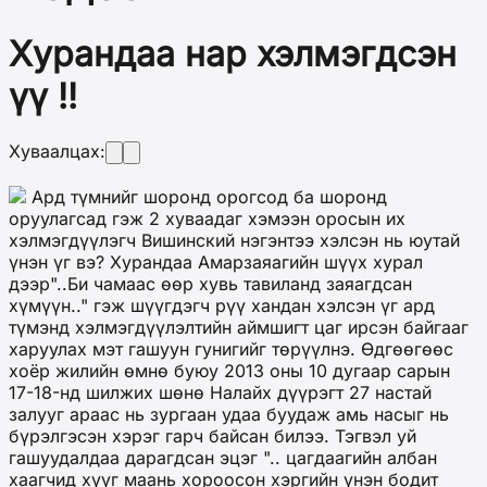
Хурандаа нар хэлмэгдсэн
үү !!
Хуваалцах:
Ард түмнийг шоронд орогсод ба шоронд
оруулагсад гэж 2 хуваадаг хэмээн оросын их
хэлмэгдүүлэгч Вишинский нэгэнтээ хэлсэн нь юутай
үнэн үг вэ? Хурандаа Амарзаяагийн шүүх хурал
дээр"..Би чамаас өөр хувь тавиланд заяагдсан
хүмүүн.." гэж шүүгдэгч рүү хандан хэлсэн үг ард
түмэнд хэлмэгдүүлэлтийн аймшигт цаг ирсэн байгааг
харуулах мэт гашуун гунигийг төрүүлнэ. Өдгөөгөөс
хоёр жилийн өмнө буюу 2013 оны 10 дугаар сарын
17-18-нд шилжих шөнө Налайх дүүрэгт 27 настай
залууг араас нь зургаан удаа буудаж амь насыг нь
бүрэлгэсэн хэрэг гарч байсан билээ. Тэгвэл уй
гашуудалдаа дарагдсан эцэг ".. цагдаагийн албан
хаагчид хүүг маань хороосон хэргийн үнэн бодит