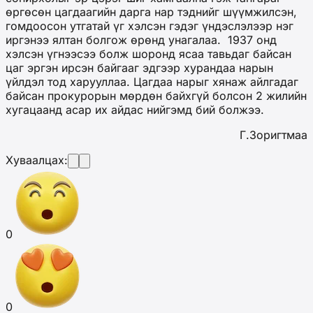
өргөсөн цагдаагийн дарга нар тэднийг шүүмжилсэн,
гомдоосон утгатай үг хэлсэн гэдэг үндэслэлээр нэг
иргэнээ ялтан болгож өрөнд унагалаа. 1937 онд
хэлсэн үгнээсээ болж шоронд ясаа тавьдаг байсан
цаг эргэн ирсэн байгааг эдгээр хурандаа нарын
үйлдэл тод харууллаа. Цагдаа нарыг хянаж айлгадаг
байсан прокурорын мөрдөн байхгүй болсон 2 жилийн
хугацаанд асар их айдас нийгэмд бий болжээ.
Г.Зоригтмаа
Хуваалцах:
0
0