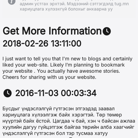
админ устгах эрхтэй. Мэдээний сэтгэгдэлд tug.mn
хариуцлага хүлээхгүй болохыг анхаарна уу
Get More Information
2018-02-26 13:11:00
I just want to tell you that I'm new to blogs and certainly
liked your web-site. Likely I’m planning to bookmark
your website . You actually have awesome stories.
Cheers for sharing with us your website.
2016-11-03 00:03:34
Бусдыг үндэслэлгүй гүтгэсэн этгээдэд заавал
хариуцлага хүлээлгэж байх хэрэгтэй. Төр төмөр
нүүртэй байх ёстой. Цагдаа ч бай, хэн ч байсан ажлаа
хуулийн дагуу гүйцэтгэж байгаа төрийн алба хаагчийг
үндэслэлгүй гүтгэсэн бол тэр тусмаа хатуу