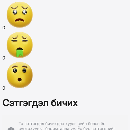
0
0
0
Сэтгэгдэл бичих
Та сэтгэгдэл бичихдээ хууль зүйн болон ёс
суртахууныг баримтална уу. Ёс бус сэтгэгдлийг