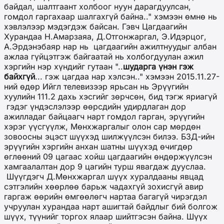
байдал, шалтгаант холбоог нуун дарагдуулсан,
гомдол гаргахаар шалгахгүй байна.." хэмээн өмнө нь
хэвлэлээр мэдэгдэж байсан. Гэвч Цагдаагийн
Хурандаа Н.Амарзаяа, Д.Отгонжаргал, Э.Идэрцог,
А.Эрдэнэбаяр нар нь цагдаагийн ажилтнуудыг албан
ажлаа гүйцэтгэж байгаатай нь холбогдуулан ажил
хэргийн нэр хүндийг гутаан "..
шударга үнэн гэж
байхгүй
... гэж цагдаа нар хэлсэн.." хэмээн 2015.11.27-
ний өдөр Ийгл телевизээр ярьсан нь Эрүүгийн
хуулийн 111.2 дахь хэсгийг зөрчсөн, бид тэгж яриагүй
гэдэг үндэслэлээр өөрсдийн удирдлаган дор
ажилладаг байцаагч нарт гомдол гарган, эрүүгийн
хэрэг үүсгүүлж, Мөнхжаргалыг олон сар мөрдөн
зовоосны эцэст шүүхэд шилжүүлсэн билээ. БЗД-ийн
эрүүгийн хэргийн анхан шатны шүүхэд өчигдөр
өглөөний 09 цагаас хойш цагдаагийн өндөржүүлсэн
хамгаалалтан дор 9 цагийн турш явагдаж дууслаа.
Шүүгдэгч Д.Мөнхжаргал шүүх хуралдааны явцад
сэтгэлийн хөөрлөө барьж чадахгүй зохисгүй авир
гаргаж өөрийн өмгөөлөгч нартаа багагүй чирэгдэл
учруулан хурандаа нарт ашигтай байдлыг бий болгож
шүүх, түүнийг торгох ялаар шийтгэсэн байна. Шүүх