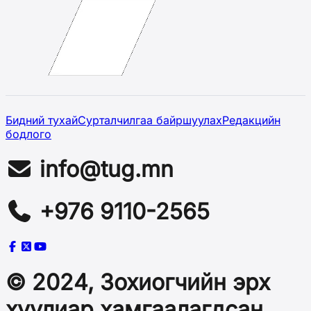
Бидний тухай
Сурталчилгаа байршуулах
Редакцийн
бодлого
info@tug.mn
+976 9110-2565
© 2024, Зохиогчийн эрх
хуулиар хамгаалагдсан