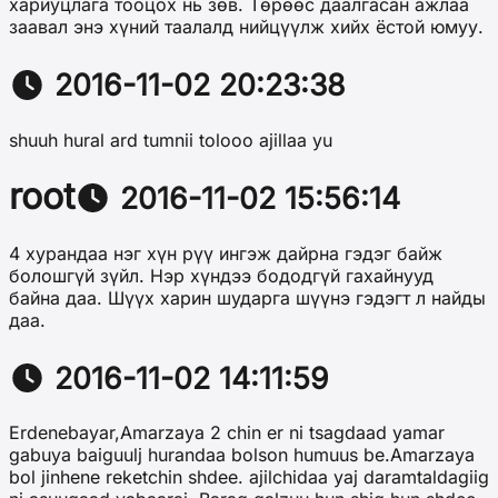
хариуцлага тооцох нь зөв. Төрөөс даалгасан ажлаа
заавал энэ хүний таалалд нийцүүлж хийх ёстой юмуу.
2016-11-02 20:23:38
shuuh hural ard tumnii tolooo ajillaa yu
root
2016-11-02 15:56:14
4 хурандаа нэг хүн рүү ингэж дайрна гэдэг байж
болошгүй зүйл. Нэр хүндээ бододгүй гахайнууд
байна даа. Шүүх харин шударга шүүнэ гэдэгт л найды
даа.
2016-11-02 14:11:59
Erdenebayar,Amarzaya 2 chin er ni tsagdaad yamar
gabuya baiguulj hurandaa bolson humuus be.Amarzaya
bol jinhene reketchin shdee. ajilchidaa yaj daramtaldagiig