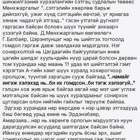
шинжилгээний хүрээлэнгийн сэтгэц судлалын төвөөс
Мөнхжаргалыг "..сэтгэлийн хөөрлөө барьж
дийлэхгүй, ужиг хүнд сэтгэцийн өвчтэй, үг яриагаа
хянаж чадахгүй этгээд.." гэсэн утгатай дүгнэлт
гаргасан байсан боловч шүүх түүнийг анхаарч
үзээгүй байна. Д.Мөнхжаргалын өмгөөлөгч
Г.Батбаяр, Цэрэнпунцаг нар нь шийтгэх тогтоолд
гомдол гаргаж давж заалдахаа мэдэгдлээ. Нэг
сонирхолтой нь Цагдаагийн байгууллагын өнөө
цагийн шилдэг хуульчдийн нүүр царай болсон дөрвөн
том хурандаа нар маань 11 удаа ял шийтгэлтэй гэмт
хэрэгтэн А-гийн хамт шүүх хуралд хохирогчоор
оролцож, түүнтэй зэрэгцэн сууж байгаад
"..намайг
ингэж хэлэхэд нь..би их гомдсон..би тэгж хэлээгүй.."
гэлцэн хов жив ярьж байгаа авгай нар мэт шиг үглэж
мэтгэлцэж байсан нь шүүх хуралдааныг сонирхон
цугларсан олон нийтийн гайхлыг төрүүлж байлаа.
Эдгээр хурандаа нар өөрсдөө ч нэр цэвэр этгээдүүд
биш бөгөөд урьд өмнө нь Эрдэнэбаяр,
Амарзаяа...нар нь хөрөнгө орлогын мэдүүлгээ нуун
дарагдуулсан асуудалд шалгагдаж байсан байна.
Ийнхүү өнөөдөр иргэдийн хууль ёсны эрх, ашиг
сонирхолыг эр цэрэг шиг хамгаална гэж тангараг