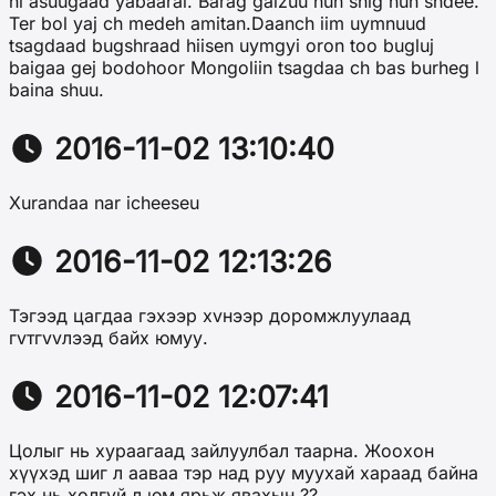
ni asuugaad yabaarai. Barag galzuu hun shig hun shdee.
Ter bol yaj ch medeh amitan.Daanch iim uymnuud
tsagdaad bugshraad hiisen uymgyi oron too bugluj
baigaa gej bodohoor Mongoliin tsagdaa ch bas burheg l
baina shuu.
2016-11-02 13:10:40
Xurandaa nar icheeseu
2016-11-02 12:13:26
Тэгээд цагдаа гэхээр хvнээр доромжлуулаад
гvтгvvлээд байх юмуу.
2016-11-02 12:07:41
Цолыг нь хураагаад зайлуулбал таарна. Жоохон
хүүхэд шиг л ааваа тэр над руу муухай хараад байна
гэх нь холгүй л юм ярьж явахын ??