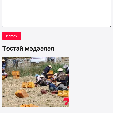
Илгээх
Төстэй мэдээлэл