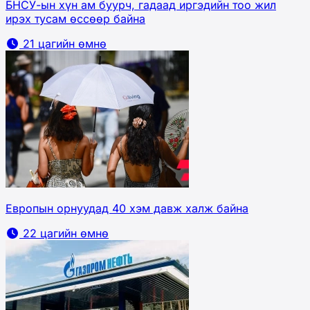
БНСУ-ын хүн ам буурч, гадаад иргэдийн тоо жил
ирэх тусам өссөөр байна
21 цагийн өмнө
Европын орнуудад 40 хэм давж халж байна
22 цагийн өмнө