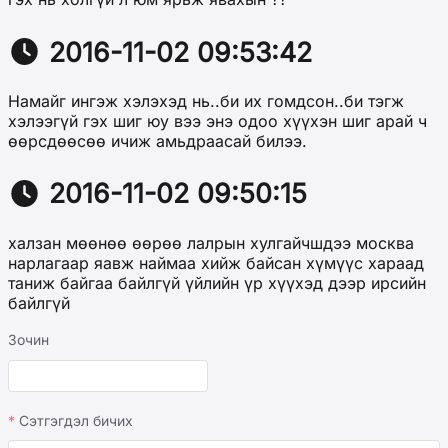
2016-11-02 09:53:42
Намайг ингэж хэлэхэд нь..би их гомдсон..би тэгж
хэлээгүй гэх шиг юу вээ энэ одоо хүүхэн шиг арай ч
өөрсдөөсөө ичиж амьдраасай билээ.
2016-11-02 09:50:15
халзан мөөнөө өөрөө лалрын хулгайчшдээ москва
нарлагаар яавж наймаа хийж байсан хүмүүс хараад
таниж байгаа байлгүй үйлийн үр хүүхэд дээр ирсийн
байлгүй
Зочин
Сэтгэгдэл бичих