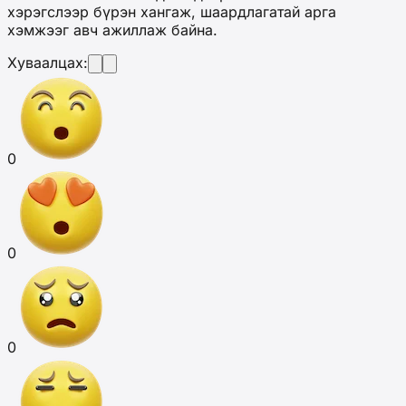
хэрэгслээр бүрэн хангаж, шаардлагатай арга
хэмжээг авч ажиллаж байна.
Хуваалцах:
0
0
0