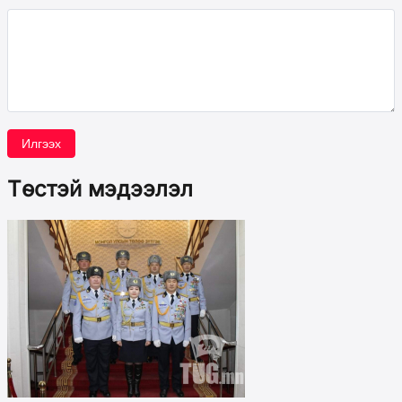
Илгээх
Төстэй мэдээлэл