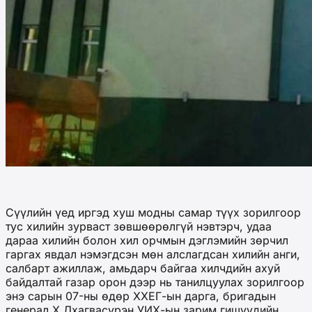
Сүүлийн үед иргэд хуш модны самар түүх зорилгоор
тус хилийн зурваст зөвшөөрөлгүй нэвтэрч, удаа
дараа хилийн болон хил орчмын дэглэмийн зөрчил
гаргах явдал нэмэгдсэн мөн алслагдсан хилийн анги,
салбарт ажиллаж, амьдарч байгаа хилчдийн ахуй
байдалтай газар орон дээр нь танилцуулах зорилгоор
энэ сарын 07-ны өдөр ХХЕГ-ын дарга, бригадын
генерал Х.Лхагвасүрэн УИХ-ын зарим гишүүдийн