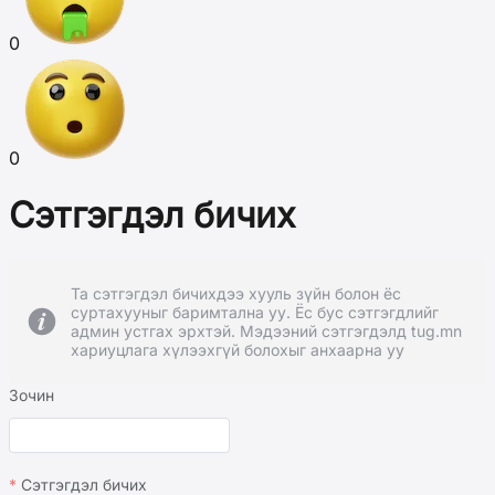
0
0
Сэтгэгдэл бичих
Та сэтгэгдэл бичихдээ хууль зүйн болон ёс
суртахууныг баримтална уу. Ёс бус сэтгэгдлийг
админ устгах эрхтэй. Мэдээний сэтгэгдэлд tug.mn
хариуцлага хүлээхгүй болохыг анхаарна уу
Зочин
Сэтгэгдэл бичих