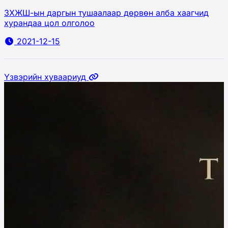
ЗХЖШ-ын даргын тушаалаар дөрвөн алба хаагчид
хурандаа цол олголоо
2021-12-15
Үзвэрийн хуваариуд