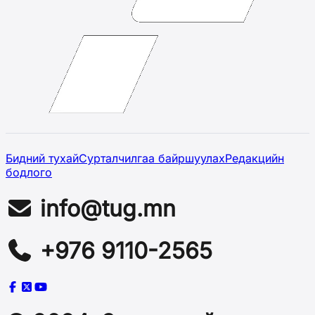
Бидний тухай
Сурталчилгаа байршуулах
Редакцийн
бодлого
info@tug.mn
+976 9110-2565