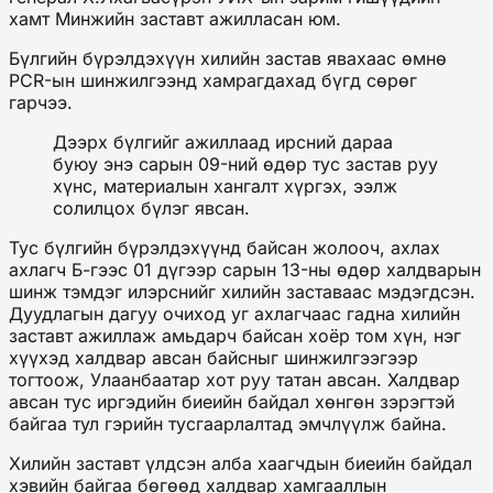
хамт Минжийн заставт ажилласан юм.
Бүлгийн бүрэлдэхүүн хилийн застав явахаас өмнө
PCR-ын шинжилгээнд хамрагдахад бүгд сөрөг
гарчээ.
Дээрх бүлгийг ажиллаад ирсний дараа
буюу энэ сарын 09-ний өдөр тус застав руу
хүнс, материалын хангалт хүргэх, ээлж
солилцох бүлэг явсан.
Тус бүлгийн бүрэлдэхүүнд байсан жолооч, ахлах
ахлагч Б-гээс 01 дүгээр сарын 13-ны өдөр халдварын
шинж тэмдэг илэрснийг хилийн заставаас мэдэгдсэн.
Дуудлагын дагуу очиход уг ахлагчаас гадна хилийн
заставт ажиллаж амьдарч байсан хоёр том хүн, нэг
хүүхэд халдвар авсан байсныг шинжилгээгээр
тогтоож, Улаанбаатар хот руу татан авсан. Халдвар
авсан тус иргэдийн биеийн байдал хөнгөн зэрэгтэй
байгаа тул гэрийн тусгаарлалтад эмчлүүлж байна.
Хилийн заставт үлдсэн алба хаагчдын биеийн байдал
хэвийн байгаа бөгөөд халдвар хамгааллын