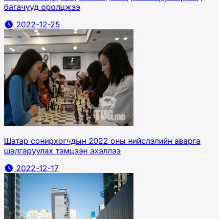
багачууд оролцжээ
2022-12-25
Шатар сонирхогчдын 2022 оны нийслэлийн аварга
шалгаруулах тэмцээн эхэллээ
2022-12-17