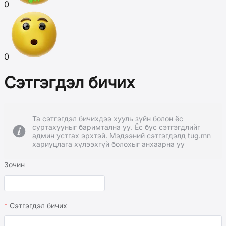
0
0
Сэтгэгдэл бичих
Та сэтгэгдэл бичихдээ хууль зүйн болон ёс
суртахууныг баримтална уу. Ёс бус сэтгэгдлийг
админ устгах эрхтэй. Мэдээний сэтгэгдэлд tug.mn
хариуцлага хүлээхгүй болохыг анхаарна уу
Зочин
Сэтгэгдэл бичих