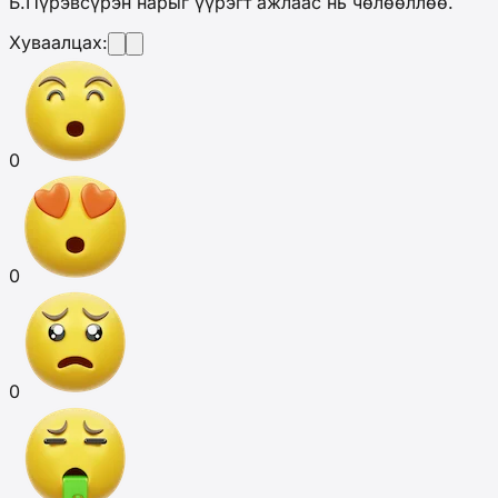
Б.Пүрэвсүрэн нарыг үүрэгт ажлаас нь чөлөөллөө.
Хуваалцах:
0
0
0