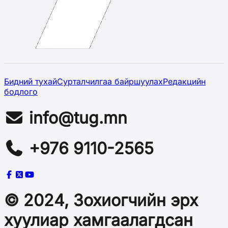
Бидний тухай
Сурталчилгаа байршуулах
Редакцийн
бодлого
info@tug.mn
+976 9110-2565
© 2024, Зохиогчийн эрх
хуулиар хамгаалагдсан