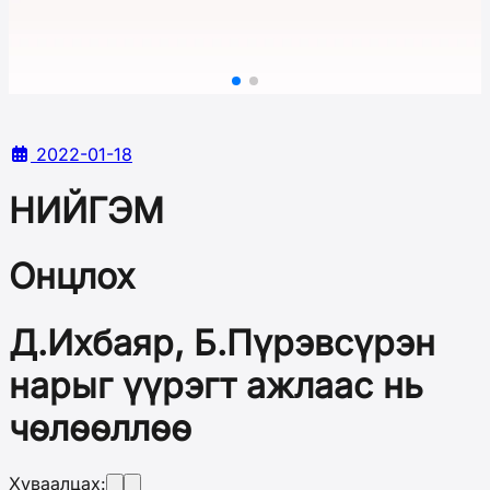
2022-01-18
НИЙГЭМ
Онцлох
Д.Ихбаяр, Б.Пүрэвсүрэн
нарыг үүрэгт ажлаас нь
чөлөөллөө
Хуваалцах: