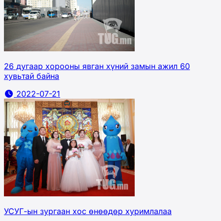
26 дугаар хорооны явган хүний замын ажил 60
хувьтай байна
2022-07-21
УСУГ-ын зургаан хос өнөөдөр хуримлалаа