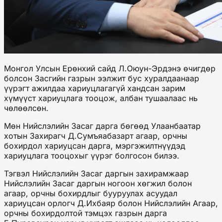
Монгол Улсын Ерөнхий сайд Л.Оюун-Эрдэнэ өчигдөр
болсон Засгийн газрын ээлжит бус хуралдаанаар
үүрэгт ажилдаа хариуцлагагүй хандсан зарим
хүмүүст хариуцлага тооцож, албан тушаалаас нь
чөлөөлсөн.
Мөн Нийслэлийн Засаг дарга бөгөөд Улаанбаатар
хотын Захирагч Д.Сумъяабазарт агаар, орчны
бохирдол хариуцсан дарга, мэргэжилтнүүдэд
хариуцлага тооцохыг үүрэг болгосон билээ.
Тэгвэл Нийслэлийн Засаг даргын захирамжаар
Нийслэлийн Засаг даргын ногоон хөгжил болон
агаар, орчны бохирдлыг бууруулах асуудал
хариуцсан орлогч Д.Ихбаяр болон Нийслэлийн Агаар,
орчны бохирдолтой тэмцэх газрын дарга