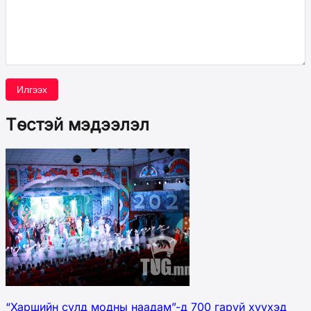
Илгээх
Төстэй мэдээлэл
“Харшийн сүлд модны наадам”-д 700 гаруй хүүхэд