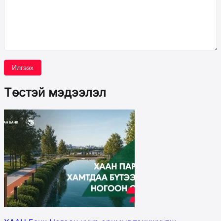
Илгээх
Төстэй мэдээлэл