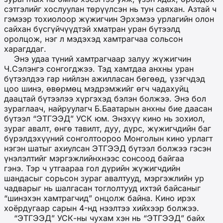
сэтгэлийг хослуулан төрүүлсэн нь тун саяхан. Азтай ч
гэмээр тохиолоор жүжигчин Эрхэмээ урлагийн олон
сайхан бүсгүйчүүдтэй хматран уран бүтээлд
оролцож, нэг л мэдэхэд хамтрагчаа сольсон
харагддаг.
Энэ удаа түний хамтрагчаар залуу жүжигчин
Ч.Сэлэнгэ сонгогджээ. Тэд хамтдаа анхны уран
бүтээлдээ гар нийлэн ажилласан бөгөөд, үзэгчдэд
цоо шинэ, өвөрмөц мэдрэмжийг өгч чадахуйц
даацтай бүтээлээ хүргэхэд бэлэн болжээ. Энэ бол
зураглаач, найруулагч Б.Баатарын анхны бие даасан
бүтээл “ЭТГЭЭД” УСК юм. Энэхүү кино нь зохиол,
зураг авалт, өнгө тавилт, дуу, дүрс, жүжигчдийн баг
бүрэлдэхүүний сонголтоороо Монголын кино урлагт
нэгэн шатыг ахиулсан ЭТГЭЭД бүтээл болжээ гэсэн
үнэлэлтийг мэргэжлийнхнээс сонсоод байгаа
гэнэ. Тэр ч утгаараа гол дүрийн жүжигчдийн
шандасыг сорьсон зураг авалтууд, мэргэжлийн ур
чадварыг нь шалгасан тоглолтууд ихтэй байсаныг
“шинэхэн хамтрагчид” онцолж байна. Кино ирэх
хоёрдугаар сарын 4-нд нээлтээ хийхээр болжээ.
“ЭТГЭЭД” УСК-ны чухам хэн нь “ЭТГЭЭД” байх