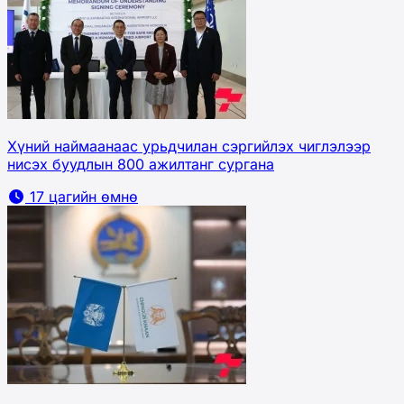
Хүний наймаанаас урьдчилан сэргийлэх чиглэлээр
нисэх буудлын 800 ажилтанг сургана
17 цагийн өмнө