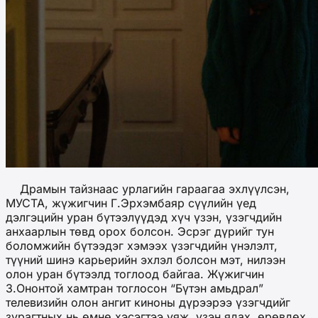
Драмын тайзнаас урлагийн гараагаа эхлүүлсэн,
МУСТА, жүжигчин Г.Эрхэмбаяр сүүлийн үед
дэлгэцийн уран бүтээлүүдэд хүч үзэн, үзэгчдийн
анхаарлын төвд орох болсон. Эсрэг дүрийг тун
боломжийн бүтээдэг хэмээх үзэгчдийн үнэлэлт,
түүний шинэ карьерийн эхлэл болсон мэт, нилээн
олон уран бүтээлд тоглоод байгаа. Жүжигчин
З.Ононтой хамтран тоглосон “Бүтэн амьдрал”
телевизийн олон ангит киноны дүрээрээ үзэгчдийг
зурагтных нь өмнө хэсэгтээ уяж, үзэн ядах, өрөвдөх