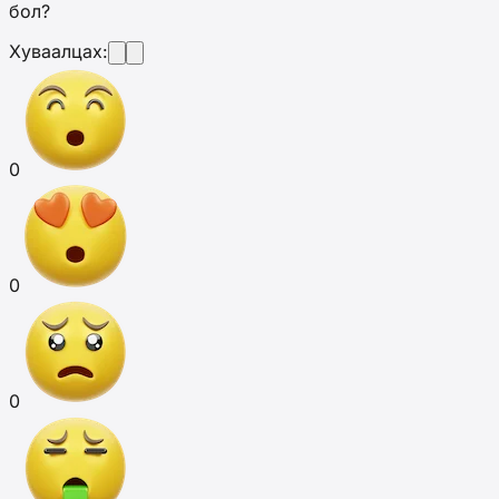
бол?
Хуваалцах:
0
0
0