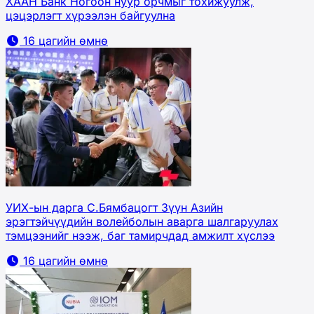
ХААН Банк Ногоон нуур орчмыг тохижуулж,
цэцэрлэгт хүрээлэн байгуулна
16 цагийн өмнө
УИХ-ын дарга С.Бямбацогт Зүүн Азийн
эрэгтэйчүүдийн волейболын аварга шалгаруулах
тэмцээнийг нээж, баг тамирчдад амжилт хүслээ
16 цагийн өмнө