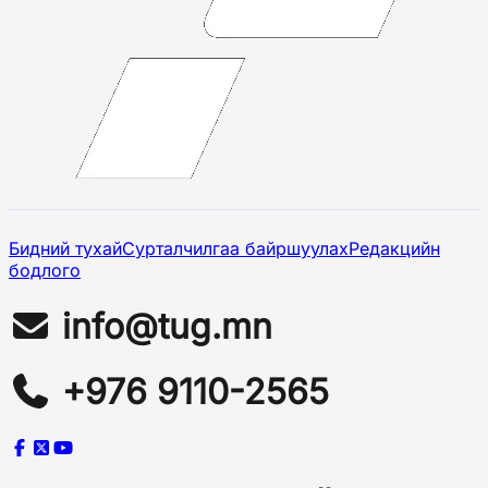
Бидний тухай
Сурталчилгаа байршуулах
Редакцийн
бодлого
info@tug.mn
+976 9110-2565