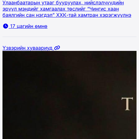
Улаанбаатарын утааг бууруулах, нийслэлчүүдийн
эрүүл мэндийг хамгаалах төслийг “Чингис хаан
баялгийн сан нэгдэл” ХХК-тай хамтран хэрэгжүүлнэ
17 цагийн өмнө
Үзвэрийн хуваариуд