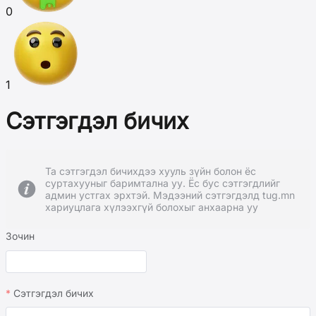
0
1
Сэтгэгдэл бичих
Та сэтгэгдэл бичихдээ хууль зүйн болон ёс
суртахууныг баримтална уу. Ёс бус сэтгэгдлийг
админ устгах эрхтэй. Мэдээний сэтгэгдэлд tug.mn
хариуцлага хүлээхгүй болохыг анхаарна уу
Зочин
Сэтгэгдэл бичих