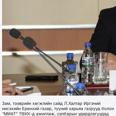
Зам, тээврийн хөгжлийн сайд Л.Халтар Иргэний
нисэхийн Ерөнхий газар, түүний харьяа газрууд болон
“МИАТ” ТӨХК-д ажиллаж, салбарын удирдлагуудад