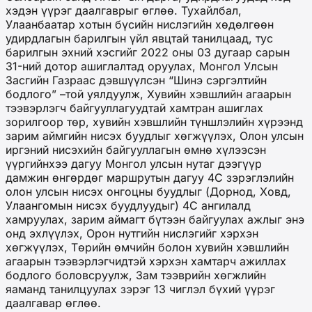
хэдэн үүрэг даалгаврыг өглөө. Тухайлбал,
Улаанбаатар хотын бүсийн нислэгийн хөдөлгөөн
удирдлагын барилгын үйл явцтай танилцаад, тус
барилгын эхний хэсгийг 2022 оны 03 дугаар сарын
31-ний дотор ашиглалтад оруулах, Монгол Улсын
Засгийн Газраас дэвшүүлсэн “Шинэ сэргэлтийн
бодлого” –той уялдуулж, Хувийн хэвшлийн агаарын
тээвэрлэгч байгууллагуудтай хамтран ашиглах
зорилгоор төр, хувийн хэвшлийн түншлэлийн хүрээнд
зарим аймгийн нисэх буудлыг хөгжүүлэх, Олон улсын
иргэний нисэхийн байгууллагын өмнө хүлээсэн
үүргийнхээ дагуу Монгол улсын нутаг дээгүүр
дамжин өнгөрдөг маршрутын дагуу 4С зэрэглэлийн
олон улсын нисэх онгоцны буудлыг (Дорнод, Ховд,
Улаангомын нисэх буудлуудыг) 4С ангилалд
хамруулах, зарим аймагт бүтээн байгуулах ажлыг энэ
онд эхлүүлэх, Орон нутгийн нислэгийг хэрхэн
хөгжүүлэх, Төрийн өмчийн болон хувийн хэвшлийн
агаарын тээвэрлэгчидтэй хэрхэн хамтарч ажиллах
бодлого боловсруулж, Зам тээврийн хөгжлийн
яаманд танилцуулах зэрэг 13 чиглэл бүхий үүрэг
даалгавар өглөө.