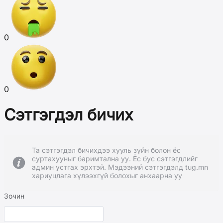
0
0
Сэтгэгдэл бичих
Та сэтгэгдэл бичихдээ хууль зүйн болон ёс
суртахууныг баримтална уу. Ёс бус сэтгэгдлийг
админ устгах эрхтэй. Мэдээний сэтгэгдэлд tug.mn
хариуцлага хүлээхгүй болохыг анхаарна уу
Зочин