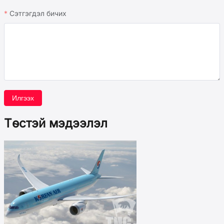
Сэтгэгдэл бичих
Илгээх
Төстэй мэдээлэл