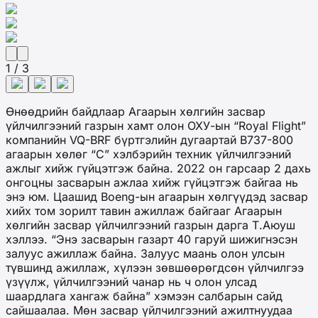
1 / 3
Өнөөдрийн байдлаар Агаарын хөлгийн засвар
үйлчилгээний газрын хамт олон ОХУ-ын “Royal Flight”
компанийн VQ-BRF бүртгэлийн дугаартай В737-800
агаарын хөлөг “С” хэлбэрийн техник үйлчилгээний
ажлыг хийж гүйцэтгэж байна. 2022 он гарсаар 2 дахь
онгоцны засварын ажлаа хийж гүйцэтгэж байгаа нь
энэ юм. Цаашид Boeng-ын агаарын хөлгүүдэд засвар
хийх том зорилт тавин ажиллаж байгааг Агаарын
хөлгийн засвар үйлчилгээний газрын дарга Т.Аюуш
хэллээ. “Энэ засварын газарт 40 гаруй шижигнэсэн
залуус ажиллаж байна. Залуус маань олон улсын
түвшинд ажиллаж, хүлээн зөвшөөрөгдсөн үйлчилгээ
үзүүлж, үйлчилгээний чанар нь ч олон улсад
шаардлага хангаж байна” хэмээн салбарын сайд
сайшаалаа. Мөн засвар үйлчилгээний ажилтнуудаа