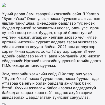
Үүний дараа Зам, тээврийн хөгжлийн сайд Л.Халтар
“Буянт-Ухаа” Олон улсын нисэх буудлын ашиглалтын
явцтай танилцлаа. Өнөөдрийн байдлаар тус нисэх
буудал ерөнхий зориулалтын нислэг, олон улс, орон
нутгийн нөөц нисэх буудал, онцгой болон тусгай
үүргийн нислэг, агаарын хөлгийн засвар үйлчилгээ,
иргэний нисэхийн сургалт дадлага гэсэн чиглэлээр
үйл ажиллагаа явуулж байна. 2021 оны долдугаар
сарын 4-ний өдрөөс хойш 12 дугаар сарын 31-ний
өдрийн байдлаар нийт 11 авиа компанийн 936 нислэг
үйлдсэнийг Иргэний нисэхийн үндэсний төвийн дарга
П.Мөнхжаргал танилцууллаа.
Зам, тээврийн хөгжлийн сайд Л.Халтар энэ үеэр
““Буянт-Ухаа” нисэх буудал нөөц нисэх буудал гэдэг
утгаараа байнгын бэлэн байдалд ажиллаж байх
ётсой. Хуучин ажиллаж байсан горим алдагдахгүй
байхад анхаарах хэрэгтэй” гээд аж ахуйн зарим
шийдвэрлэх шаардлагатай зүйлсийг санууллаа.