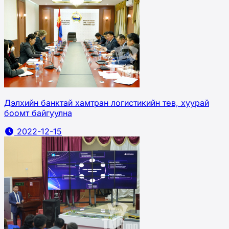
Дэлхийн банктай хамтран логистикийн төв, хуурай
боомт байгуулна
2022-12-15