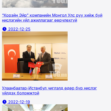
“Корэйн Эйр” компанийн Монгол Улс руу хийж буй
нислэгийн үйл ажиллагааг өөрчлөхгүй
2022-12-25
Улаанбаатар-Истанбул чиглэлд өдөр бүр нислэг
үйлдэх боломжтой
2022-12-19