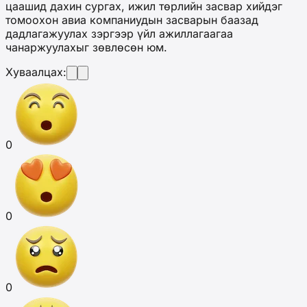
цаашид дахин сургах, ижил төрлийн засвар хийдэг
томоохон авиа компаниудын засварын баазад
дадлагажуулах зэргээр үйл ажиллагаагаа
чанаржуулахыг зөвлөсөн юм.
Хуваалцах:
0
0
0