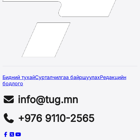
Бидний тухай
Сурталчилгаа байршуулах
Редакцийн
бодлого
info@tug.mn
+976 9110-2565