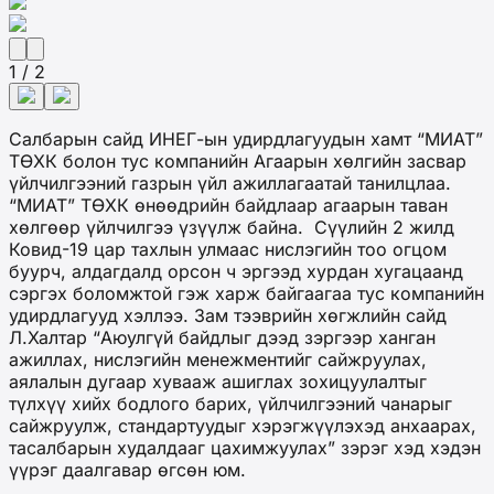
1 / 2
Салбарын сайд ИНЕГ-ын удирдлагуудын хамт “МИАТ”
ТӨХК болон тус компанийн Агаарын хөлгийн засвар
үйлчилгээний газрын үйл ажиллагаатай танилцлаа.
“МИАТ” ТӨХК өнөөдрийн байдлаар агаарын таван
хөлгөөр үйлчилгээ үзүүлж байна. Сүүлийн 2 жилд
Ковид-19 цар тахлын улмаас нислэгийн тоо огцом
буурч, алдагдалд орсон ч эргээд хурдан хугацаанд
сэргэх боломжтой гэж харж байгаагаа тус компанийн
удирдлагууд хэллээ. Зам тээврийн хөгжлийн сайд
Л.Халтар “Аюулгүй байдлыг дээд зэргээр ханган
ажиллах, нислэгийн менежментийг сайжруулах,
аялалын дугаар хувааж ашиглах зохицуулалтыг
түлхүү хийх бодлого барих, үйлчилгээний чанарыг
сайжруулж, стандартуудыг хэрэгжүүлэхэд анхаарах,
тасалбарын худалдааг цахимжуулах” зэрэг хэд хэдэн
үүрэг даалгавар өгсөн юм.