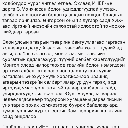
холбогдох үүрэг чиглэл өглөө. Эхлээд ИНЕГ-ын
дарга С.Мөнхнасан болон удирдлагуудтай уулзаж,
салбарын өнөөгийн болон цаашдын нөхцөл байдлын
талаар ярилцлаа. Өнгөрсөн оны 12 дугаар сард УИХ-
аас Иргэний нисэхийн салбартай холбоотой томоохон
шийдвэр гарсан.
Олон улсын агаарын тээврийн байгууллагаас гаргасан
конвенцын дагуу Агаарын тээврийн хөлөг, түүний эд
анги, сэлбэг хэрэгсэл, мөн агаарын тээврийн
сургалтын дадлагажуур, түүний сэлбэг хэрэгслүүдийг
Монгол Улсад импортлоход гаалийн болон нэмэгдсэн
өртгийн албан татвараас чөлөөлөх тухай хуулийг
баталсан. Энэхүү хууль хэрэгжсэнээр цаашид
агаарын тээврийн салбарт ямар үр дүн гарах, ард
иргэдэд ямар үр өгөөжтэй талаар салбарын сайд,
удирдлагууд ярилцсан юм. Юун түрүүнд татвараас
чөлөөлөгдсөнөөр тодорхой хугацааны дараа тизний
үнэ тариф зохих хэмжээгээр буурах байдлаар ард
түмэн үр шим хүртэх ёстойг Зам, тээврийн хөгжлийн
сайд онцоллоо.
Салбарын сайд ИНЕГ-ын дарга, удирдлагуудад хэд