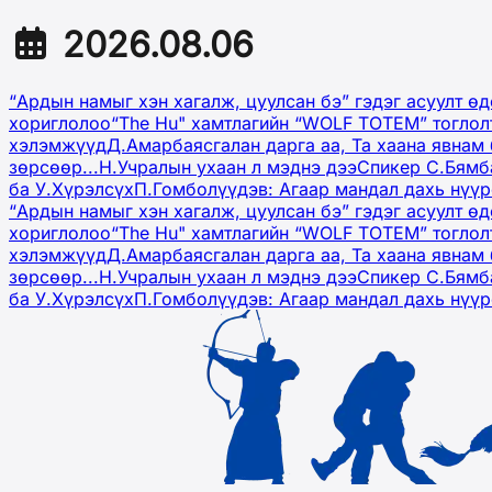
2026.08.06
“Ардын намыг хэн хагалж, цуулсан бэ” гэдэг асуулт ө
хориглолоо
“The Hu" хамтлагийн “WOLF TOTEM” тоглол
хэлэмжүүд
Д.Амарбаясгалан дарга аа, Та хаана явнам 
зөрсөөр...
Н.Учралын ухаан л мэднэ дээ
Спикер С.Бямб
ба У.Хүрэлсүх
П.Гомболүүдэв: Агаар мандал дахь нүү
“Ардын намыг хэн хагалж, цуулсан бэ” гэдэг асуулт ө
хориглолоо
“The Hu" хамтлагийн “WOLF TOTEM” тоглол
хэлэмжүүд
Д.Амарбаясгалан дарга аа, Та хаана явнам 
зөрсөөр...
Н.Учралын ухаан л мэднэ дээ
Спикер С.Бямб
ба У.Хүрэлсүх
П.Гомболүүдэв: Агаар мандал дахь нүү