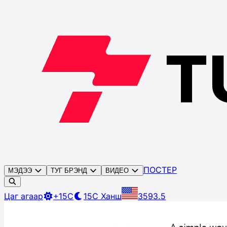
ПОСТЕР
МЭДЭЭ
ТУГ БРЭНД
ВИДЕО
Цаг агаар
+15C
15C
Ханш
3593.5