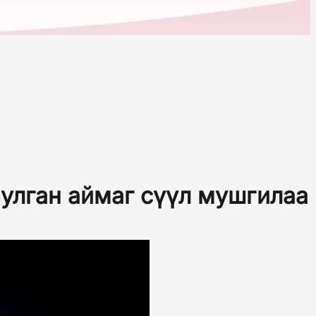
улган аймаг сүүл мушгилаа