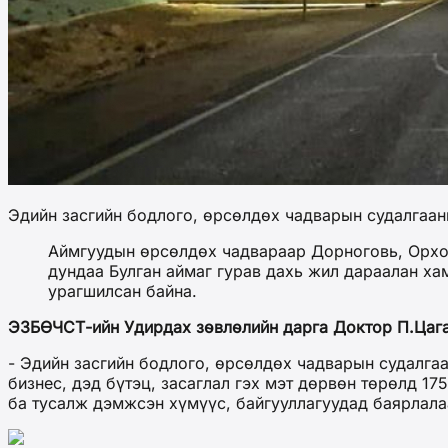
Эдийн засгийн бодлого, өрсөлдөх чадварын судалгаан
Аймгуудын өрсөлдөх чадвараар Дорноговь, Орхон
дундаа Булган аймаг гурав дахь жил дараалан х
урагшилсан байна.
ЭЗБӨЧСТ-ийн Удирдах зөвлөлийн дарга Доктор П.Цага
- Эдийн засгийн бодлого, өрсөлдөх чадварын судалга
бизнес, дэд бүтэц, засаглал гэх мэт дөрвөн төрөлд 1
ба тусалж дэмжсэн хүмүүс, байгууллагуудад баярлала