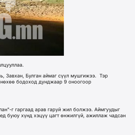
илцууллаа.
, Завхан, Булган аймаг сүүл мушгижээ. Тэр
өмнөхөө бодоход дунджаар 9 оноогоор
ан"-г гаргаад арав гаруй жил болжээ. Аймгуудыг
 үед буюу хүнд хэцүү цагт өнжилгүй, ажиллаж чадсан