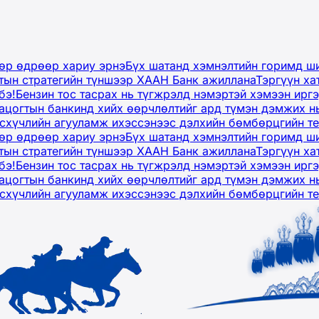
дөр өдрөөр хариу эрнэ
Бүх шатанд хэмнэлтийн горимд ши
тын стратегийн түншээр ХААН Банк ажиллана
Тэргүүн ха
бэ!
Бензин тос тасрах нь түгжрэлд нэмэртэй хэмээн ир
ацогтын банкинд хийх өөрчлөлтийг ард түмэн дэмжих н
рсхүчлийн агууламж ихэссэнээс дэлхийн бөмбөрцгийн т
дөр өдрөөр хариу эрнэ
Бүх шатанд хэмнэлтийн горимд ши
тын стратегийн түншээр ХААН Банк ажиллана
Тэргүүн ха
бэ!
Бензин тос тасрах нь түгжрэлд нэмэртэй хэмээн ир
ацогтын банкинд хийх өөрчлөлтийг ард түмэн дэмжих н
рсхүчлийн агууламж ихэссэнээс дэлхийн бөмбөрцгийн т