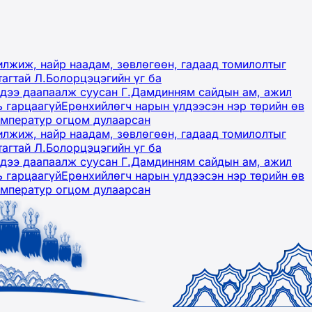
лжиж, найр наадам, зөвлөгөөн, гадаад томилолтыг
тагтай Л.Болорцэцэгийн үг ба
гэдээ даапаалж суусан Г.Дамдинням сайдын ам, ажил
ь гарцаагүй
Ерөнхийлөгч нарын үлдээсэн нэр төрийн өв
емператур огцом дулаарсан
лжиж, найр наадам, зөвлөгөөн, гадаад томилолтыг
тагтай Л.Болорцэцэгийн үг ба
гэдээ даапаалж суусан Г.Дамдинням сайдын ам, ажил
ь гарцаагүй
Ерөнхийлөгч нарын үлдээсэн нэр төрийн өв
емператур огцом дулаарсан