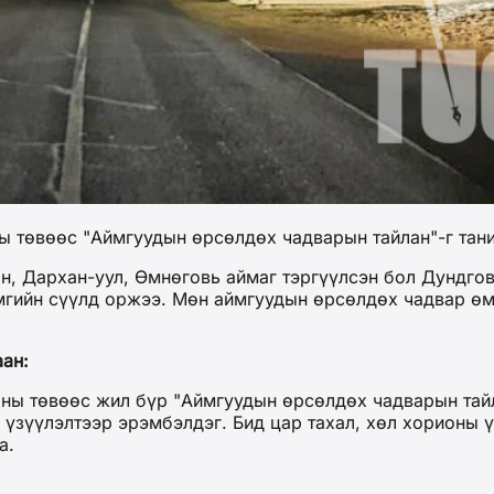
ы төвөөс "Аймгуудын өрсөлдөх чадварын тайлан"-г тан
, Дархан-уул, Өмнөговь аймаг тэргүүлсэн бол Дундговь
амгийн сүүлд оржээ. Мөн аймгуудын өрсөлдөх чадвар 
ан:
аны төвөөс жил бүр "Аймгуудын өрсөлдөх чадварын тайл
75 үзүүлэлтээр эрэмбэлдэг. Бид цар тахал, хөл хорионы
а.