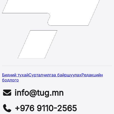
Бидний тухай
Сурталчилгаа байршуулах
Редакцийн
бодлого
info@tug.mn
+976 9110-2565