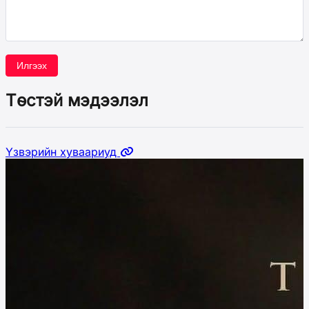
Илгээх
Төстэй мэдээлэл
Үзвэрийн хуваариуд