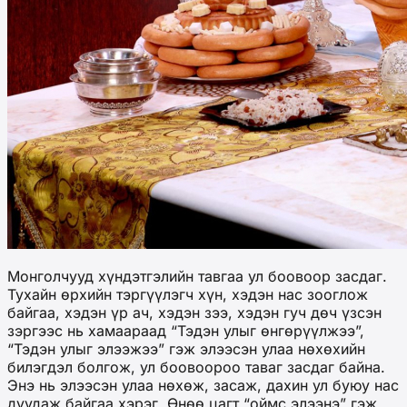
Монголчууд хүндэтгэлийн тавгаа ул боовоор засдаг.
Тухайн өрхийн тэргүүлэгч хүн, хэдэн нас зооглож
байгаа, хэдэн үр ач, хэдэн зээ, хэдэн гуч дөч үзсэн
зэргээс нь хамаараад “Тэдэн улыг өнгөрүүлжээ”,
“Тэдэн улыг элээжээ” гэж элээсэн улаа нөхөхийн
билэгдэл болгож, ул боовоороо таваг засдаг байна.
Энэ нь элээсэн улаа нөхөж, засаж, дахин ул буюу нас
дуудаж байгаа хэрэг. Өнөө цагт “оймс элээнэ” гэж