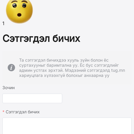
1
Сэтгэгдэл бичих
Та сэтгэгдэл бичихдээ хууль зүйн болон ёс
суртахууныг баримтална уу. Ёс бус сэтгэгдлийг
админ устгах эрхтэй. Мэдээний сэтгэгдэлд tug.mn
хариуцлага хүлээхгүй болохыг анхаарна уу
Зочин
Сэтгэгдэл бичих