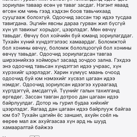
зориулан таваар есөн үе таваг засдаг. Нэгэнт яваад
өгсөн юм чинь гээд хэдхэн боов тавьчихаад
сууцгааж болохгүй. Одоочид зассан тэр идээ тусдаа
тавигдана. Эцгийн явсны дараа гурван жил бүсгүй
хүн ул тавихыг хорьдог, цээрлэдэг. Мөн өвчүү
тавьдаг. Өвчүү бол хойчийн буй юманд зориулагддаг.
Тухайн хүний хүндэтгэлээс хамаардаг. Боломжтой
бол хонины өвчүү, боломж бололцоогүй бол хонины
өвчүү тавьдаг. Одоочид зориулагдсан тавгаа
ширээнийхээ хойморьт засаад зочдоо зална. Гэхдээ
энэ одоочид тавьсан хүндэтгэл идээ учраас, хүн
хүрэхийг цээрлэдэг. Харин хүмүүс маань очоод
одоочид буй юм нэмэхийг хүсвэл цагаан идээ
нэмдэг. Одоочид зориулсан идээгээ хураагаад
хүртдэггүй, амсдаггүй. Түүнийг галын тахилганд
өргөдөг. Зассан тавган дотроо дан цагаан идээ
байрлуулдаг. Дотор нь гурил будаа хийхийг
цээрлэдэг. Яагаад дан цагаан идээ байрлууж байгаа
юм бэ? Тухайн цагийн ёс заншил, ахуйн соёл нь
өөрөө мал аж ахуйгаасаа хүн ард нь шууд
хамааралтай байжээ