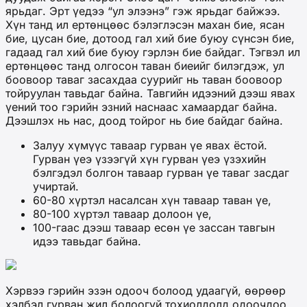
ярьдаг. Эрт үедээ “ул элээнэ” гэж ярьдаг байжээ.
Хүн танд ил ертөнцөөс бэлэглэсэн махан бие, ясан
бие, цусан бие, дотоод гал хий бие буюу сүнсэн бие,
гадаад гал хий бие буюу гэрлэн бие байдаг. Тэгвэл ил
ертөнцөөс танд олгосон таван биеийг билэгдэж, ул
боовоор таваг засахдаа суурийг нь таван боовоор
тойруулан тавьдаг байна. Тавгийн идээний дээш явах
үений тоо гэрийн эзний наснаас хамаардаг байна.
Дээшлэх нь нас, доод тойрог нь бие байдаг байна.
Залуу хүмүүс таваар гурван үе явах ёстой.
Гурван үеэ үзээгүй хүн гурван үеэ үзэхийн
бэлгэдэл болгон таваар гурван үе таваг засдаг
учиртай.
60-80 хүртэл насалсан хүн таваар таван үе,
80-100 хүртэл таваар долоон үе,
100-гаас дээш таваар есөн үе зассан тавгын
идээ тавьдаг байна.
Хэрвээ гэрийн эзэн одооч болоод удаагүй, өөрөөр
хэлбэл гурван жил болоогүй тохиолдолд одоочдоо