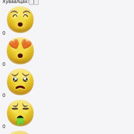
Хуваалцах:
0
0
0
0