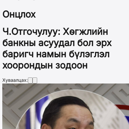
Онцлох
Ч.Отгочулуу: Хөгжлийн
банкны асуудал бол эрх
баригч намын бүлэглэл
хоорондын зодоон
Хуваалцах: