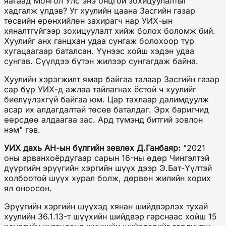
яагаад Монгол Улс энэ онцгой зохицуулалтыг
хадгалж үлдэв? Уг хуулийн цаана Засгийн газар
төсвийн ерөнхийлөн захирагч нар УИХ-ын
хяналтгүйгээр зохицуулалт хийж болох боломж бий.
Хуулийг анх ганцхан удаа сунгаж болохоор түр
хугацаагаар баталсан. Үүнээс хойш хэдэн удаа
сунгав. Сүүлдээ бүтэн жилээр сунгагдаж байна.
Хуулийн хэрэгжилт ямар байгаа талаар Засгийн газар
сар бүр УИХ-д ажлаа тайлагнах ёстой ч хуулийг
биелүүлэхгүй байгаа юм. Цар тахлаар далимдуулж
асар их алдагдалтай төсөв баталдаг. Эрх баригчид
өөрсдөө алдаагаа зас. Ард түмэнд битгий зовлон
нэм" гэв.
УИХ дахь АН-ын бүлгийн зөвлөх Д.Ганбаяр:
"2021
оны арванхоёрдугаар сарын 16-ны өдөр Чингэлтэй
дүүргийн эрүүгийн хэргийн шүүх дээр Э.Бат-Үүлтэй
холбоотой шүүх хурал болж, дөрвөн жилийн хорих
ял оноосон.
Эрүүгийн хэргийн шүүхэд хянан шийдвэрлэх тухай
хуулийн 36.1.13-т шүүхийн шийдвэр гарснаас хойш 15