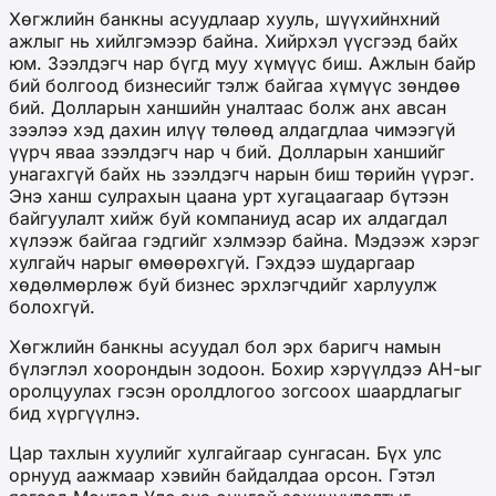
Хөгжлийн банкны асуудлаар хууль, шүүхийнхний
ажлыг нь хийлгэмээр байна. Хийрхэл үүсгээд байх
юм. Зээлдэгч нар бүгд муу хүмүүс биш. Ажлын байр
бий болгоод бизнесийг тэлж байгаа хүмүүс зөндөө
бий. Долларын ханшийн уналтаас болж анх авсан
зээлээ хэд дахин илүү төлөөд алдагдлаа чимээгүй
үүрч яваа зээлдэгч нар ч бий. Долларын ханшийг
унагахгүй байх нь зээлдэгч нарын биш төрийн үүрэг.
Энэ ханш сулрахын цаана урт хугацаагаар бүтээн
байгуулалт хийж буй компаниуд асар их алдагдал
хүлээж байгаа гэдгийг хэлмээр байна. Мэдээж хэрэг
хулгайч нарыг өмөөрөхгүй. Гэхдээ шударгаар
хөдөлмөрлөж буй бизнес эрхлэгчдийг харлуулж
болохгүй.
Хөгжлийн банкны асуудал бол эрх баригч намын
бүлэглэл хоорондын зодоон. Бохир хэрүүлдээ АН-ыг
оролцуулах гэсэн оролдлогоо зогсоох шаардлагыг
бид хүргүүлнэ.
Цар тахлын хуулийг хулгайгаар сунгасан. Бүх улс
орнууд аажмаар хэвийн байдалдаа орсон. Гэтэл