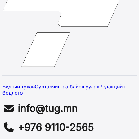
Бидний тухай
Сурталчилгаа байршуулах
Редакцийн
бодлого
info@tug.mn
+976 9110-2565