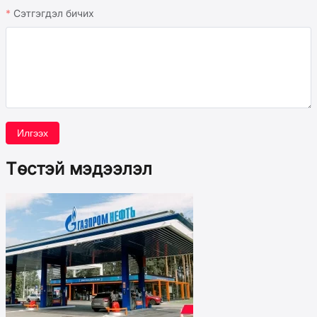
Сэтгэгдэл бичих
Илгээх
Төстэй мэдээлэл