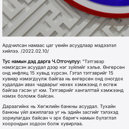
Ардчилсан намаас цаг үеийн асуудлаар мэдээлэл
хийлээ. /2022.02.10/
Тус намын дэд дарга Ч.Отгочулуу:
"Тэтгэвэр
нэмэгдсэн асуудал дээр нэг зүйлийг хэлье. Өнгөрсөн
онд инфляц 15 хувьд хүрсэн. Гэтэл тэтгэврийг 15
хувиар нэмэгдүүлж байгаа нь өнгөрсөн онд оногдох
худалдан авах чадварыг нөхөх хэмжээнд л өсгөж
байгаа гэсэн үг юм. Тэтгэврийг хангалттай хэмжээнд
нэмэх боломж байсан.
Дараагийнх нь Хөгжлийн банкны асуудал. Тухайн
банкны үйл ажиллагаа уг нь эдийн засгийг тэлэхэд
зориулагдах байсан ч эрх баригч намын бүлэглэл
хоорондын зодоон болж хувирлаа.