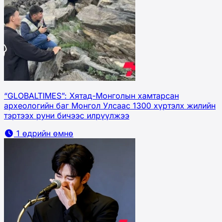
“GLOBALTIMES”: Хятад-Монголын хамтарсан
археологийн баг Монгол Улсаас 1300 хүртэлх жилийн
тэртээх руни бичээс илрүүлжээ
1 өдрийн өмнө