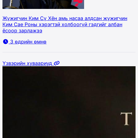
Жүжигчин Ким Сү Хён амь насаа алдсан жүжигчин
Ким Сае Роны хэрэгтэй холбоогүй гэдгийг албан
ёсоор зарлажээ
3 өдрийн өмнө
Үзвэрийн хуваариуд