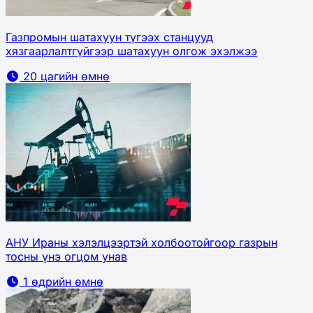
Газпромын шатахуун түгээх станцууд
хязгаарлалтгүйгээр шатахуун олгож эхэлжээ
20 цагийн өмнө
АНУ Ираны хэлэлцээртэй холбоотойгоор газрын
тосны үнэ огцом унав
1 өдрийн өмнө