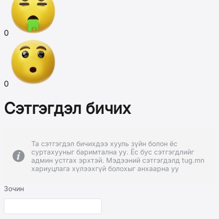
0
0
Сэтгэгдэл бичих
Та сэтгэгдэл бичихдээ хууль зүйн болон ёс
суртахууныг баримтална уу. Ёс бус сэтгэгдлийг
админ устгах эрхтэй. Мэдээний сэтгэгдэлд tug.mn
хариуцлага хүлээхгүй болохыг анхаарна уу
Зочин