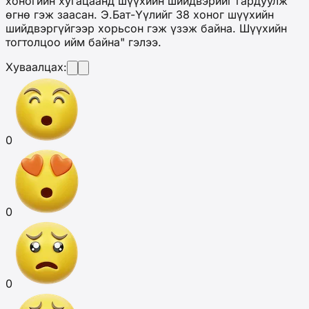
хоногийн хугацаанд шүүхийн шийдвэрийг гардуулж
өгнө гэж заасан. Э.Бат-Үүлийг 38 хоног шүүхийн
шийдвэргүйгээр хорьсон гэж үзэж байна. Шүүхийн
тогтолцоо ийм байна" гэлээ.
Хуваалцах:
0
0
0