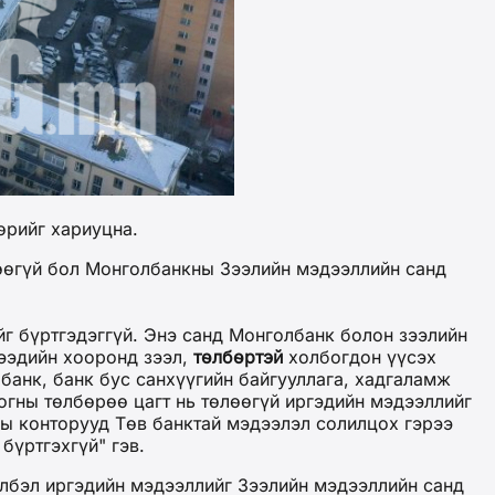
өрийг хариуцна.
өөгүй бол Монголбанкны Зээлийн мэдээллийн санд
йг бүртгэдэггүй. Энэ санд Монголбанк болон зээлийн
гээдийн хооронд зээл,
төлбөртэй
холбогдон үүсэх
 банк, банк бус санхүүгийн байгууллага, хадгаламж
хогны төлбөрөө цагт нь төлөөгүй иргэдийн мэдээллийг
цны конторууд Төв банктай мэдээлэл солилцох гэрээ
бүртгэхгүй" гэв.
элбэл иргэдийн мэдээллийг Зээлийн мэдээллийн санд