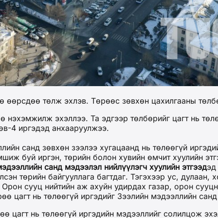
өө өөрсдөө төлж эхлэв. Төрөөс зөвхөн цахилгааны төлб
 нэхэмжилж эхэллээ. Та эдгээр төлбөрийг цагт нь төл
өв-4 иргэдэд анхааруулжээ.
лийн санд зөвхөн зээлээ хугацаанд нь төлөөгүй иргэди
мшиж буй иргэн, төрийн болон хувийн өмчит хуулийн эт
эдээллийн санд мэдээлэл нийлүүлэгч хуулийн этгээд
эд
сэн төрийн байгууллага багтдаг. Тэгэхээр ус, дулаан, 
э Орон сууц нийтийн аж ахуйн удирдах газар, орон суу
өө цагт нь төлөөгүй иргэдийг Зээлийн мэдээллийн санд 
рөө цагт нь төлөөгүй иргэдийн мэдээллийг солилцож эх