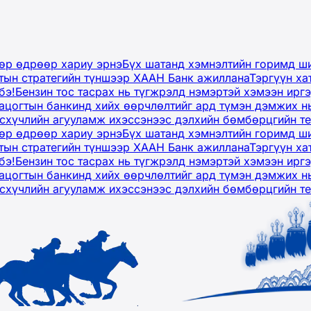
дөр өдрөөр хариу эрнэ
Бүх шатанд хэмнэлтийн горимд ши
тын стратегийн түншээр ХААН Банк ажиллана
Тэргүүн ха
бэ!
Бензин тос тасрах нь түгжрэлд нэмэртэй хэмээн ир
ацогтын банкинд хийх өөрчлөлтийг ард түмэн дэмжих н
рсхүчлийн агууламж ихэссэнээс дэлхийн бөмбөрцгийн т
дөр өдрөөр хариу эрнэ
Бүх шатанд хэмнэлтийн горимд ши
тын стратегийн түншээр ХААН Банк ажиллана
Тэргүүн ха
бэ!
Бензин тос тасрах нь түгжрэлд нэмэртэй хэмээн ир
ацогтын банкинд хийх өөрчлөлтийг ард түмэн дэмжих н
рсхүчлийн агууламж ихэссэнээс дэлхийн бөмбөрцгийн т