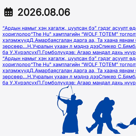
2026.08.06
“Ардын намыг хэн хагалж, цуулсан бэ” гэдэг асуулт ө
хориглолоо
“The Hu" хамтлагийн “WOLF TOTEM” тоглол
хэлэмжүүд
Д.Амарбаясгалан дарга аа, Та хаана явнам 
зөрсөөр...
Н.Учралын ухаан л мэднэ дээ
Спикер С.Бямб
ба У.Хүрэлсүх
П.Гомболүүдэв: Агаар мандал дахь нүү
“Ардын намыг хэн хагалж, цуулсан бэ” гэдэг асуулт ө
хориглолоо
“The Hu" хамтлагийн “WOLF TOTEM” тоглол
хэлэмжүүд
Д.Амарбаясгалан дарга аа, Та хаана явнам 
зөрсөөр...
Н.Учралын ухаан л мэднэ дээ
Спикер С.Бямб
ба У.Хүрэлсүх
П.Гомболүүдэв: Агаар мандал дахь нүү