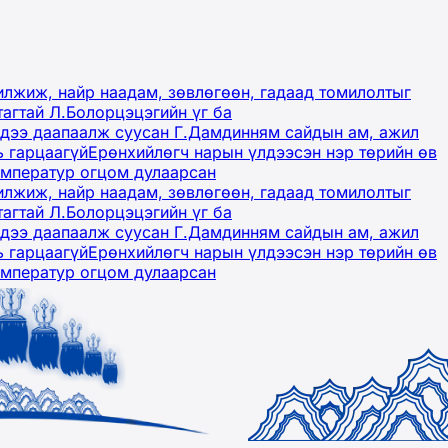
лжиж, найр наадам, зөвлөгөөн, гадаад томилолтыг
тагтай Л.Болорцэцэгийн үг ба
гэдээ даапаалж суусан Г.Дамдинням сайдын ам, ажил
ь гарцаагүй
Ерөнхийлөгч нарын үлдээсэн нэр төрийн өв
емператур огцом дулаарсан
лжиж, найр наадам, зөвлөгөөн, гадаад томилолтыг
тагтай Л.Болорцэцэгийн үг ба
гэдээ даапаалж суусан Г.Дамдинням сайдын ам, ажил
ь гарцаагүй
Ерөнхийлөгч нарын үлдээсэн нэр төрийн өв
емператур огцом дулаарсан