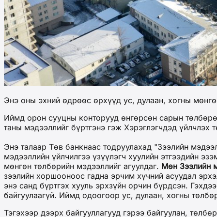
Энэ оны эхний өдрөөс өрхүүд ус, дулаан, хогны мөнг
Иймд орон сууцны конторууд өнгөрсөн сарын төлбөрөө
таны мэдээллийг бүртгэнэ гэж Хэрэглэгчдэд үйлчлэх т
Энэ талаар Төв банкнаас тодруулахад "Зээлийн мэдээл
мэдээллийн үйлчилгээ үзүүлэгч хуулийн этгээдийн эзэ
мөнгөн төлбөрийн мэдээллийг агуулдаг.
Мөн Зээлийн м
зээлийн хоршооноос гадна эрчим хүчний асуудал эрхэл
энэ санд бүртгэх хууль эрхзүйн орчин бүрдсэн. Гэхдэ
байгуулаагүй. Иймд одоогоор ус, дулаан, хогны төлбөр
Тэгэхээр дээрх байгууллагууд гэрээ байгуулан, төлбө