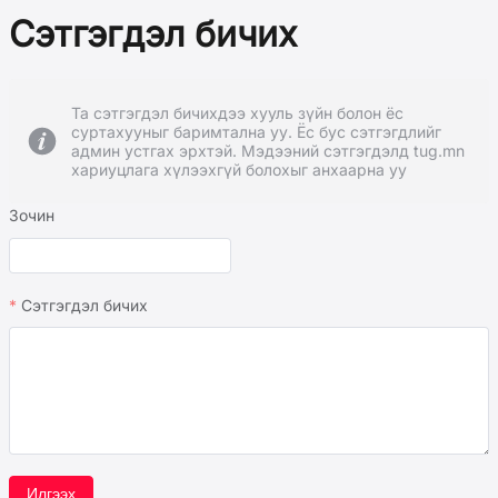
Сэтгэгдэл бичих
Та сэтгэгдэл бичихдээ хууль зүйн болон ёс
суртахууныг баримтална уу. Ёс бус сэтгэгдлийг
админ устгах эрхтэй. Мэдээний сэтгэгдэлд tug.mn
хариуцлага хүлээхгүй болохыг анхаарна уу
Зочин
Сэтгэгдэл бичих
Илгээх