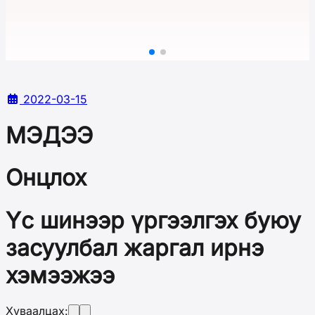
2022-03-15
МЭДЭЭ
Онцлох
Үс шинээр үргээлгэх буюу
засуулбал жаргал ирнэ
хэмээжээ
Хуваалцах: