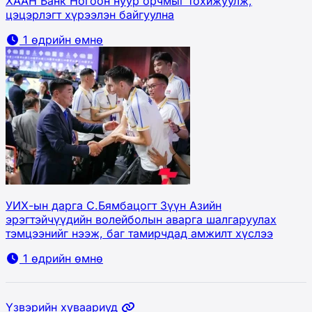
ХААН Банк Ногоон нуур орчмыг тохижуулж,
цэцэрлэгт хүрээлэн байгуулна
1 өдрийн өмнө
УИХ-ын дарга С.Бямбацогт Зүүн Азийн
эрэгтэйчүүдийн волейболын аварга шалгаруулах
тэмцээнийг нээж, баг тамирчдад амжилт хүслээ
1 өдрийн өмнө
Үзвэрийн хуваариуд