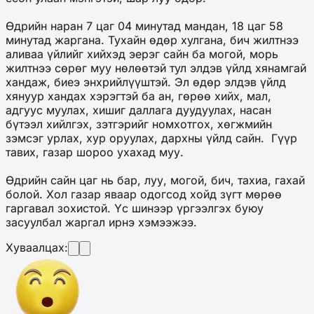
Өдрийн наран 7 цаг 04 минутад мандан, 18 цаг 58
минутад жаргана. Тухайн өдөр хулгана, бич жилтнээ
аливаа үйлийг хийхэд эерэг сайн ба могой, морь
жилтнээ сөрөг муу нөлөөтэй тул элдэв үйлд хянамгай
хандаж, биеэ энхрийлүүштэй. Эл өдөр элдэв үйлд
хянуур хандах хэрэгтэй ба ан, гөрөө хийх, мал,
адгуус муулах, хишиг даллага дуудуулах, насан
бүтээл хийлгэх, зэтгэрийг номхотгох, хөгжмийн
зэмсэг урлах, хур оруулах, дархны үйлд сайн. Гүүр
тавих, газар шороо ухахад муу.
Өдрийн сайн цаг нь бар, луу, могой, бич, тахиа, гахай
болой. Хол газар яваар одогсод хойд зүгт мөрөө
гаргавал зохистой. Үс шинээр үргээлгэх буюу
засуулбал жаргал ирнэ хэмээжээ.
Хуваалцах: