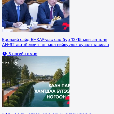
Ерөнхий сайд БНХАУ-аас сар бүр 12-15 мянган тонн
АИ-92 автобензин тогтмол нийлүүлэх хүсэлт тавилаа
6 цагийн өмнө