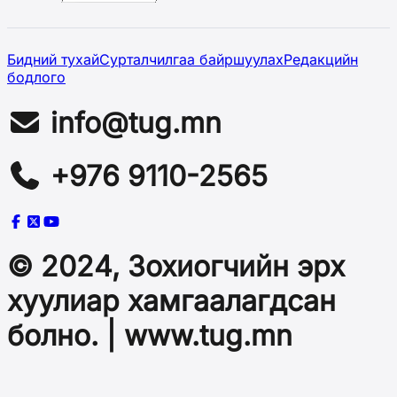
Бидний тухай
Сурталчилгаа байршуулах
Редакцийн
бодлого
info@tug.mn
+976 9110-2565
© 2024, Зохиогчийн эрх
хуулиар хамгаалагдсан
болно. | www.tug.mn