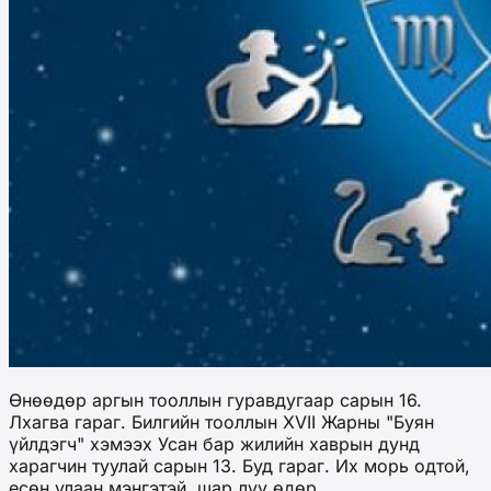
Өнөөдөр аргын тооллын гуравдугаар сарын 16.
Лхагва гараг. Билгийн тооллын XVII Жарны "Буян
үйлдэгч" хэмээх Усан бар жилийн хаврын дунд
харагчин туулай сарын 13. Буд гараг. Их морь одтой,
есөн улаан мэнгэтэй, шар луу өдөр.