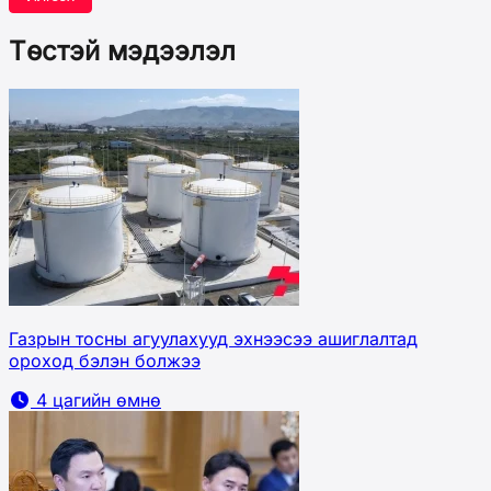
Төстэй мэдээлэл
Газрын тосны агуулахууд эхнээсээ ашиглалтад
ороход бэлэн болжээ
4 цагийн өмнө