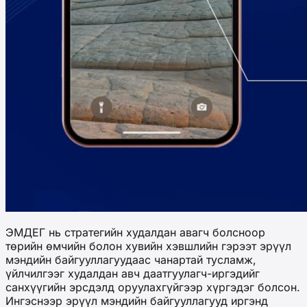
ЭМДЕГ нь стратегийн худалдан авагч болсноор
төрийн өмчийн болон хувийн хэвшлийн гэрээт эрүүл
мэндийн байгууллагуудаас чанартай тусламж,
үйлчилгээг худалдан авч даатгуулагч-иргэдийг
санхүүгийн эрсдэлд оруулахгүйгээр хүргэдэг болсон.
Ингэснээр эрүүл мэндийн байгууллагууд иргэнд