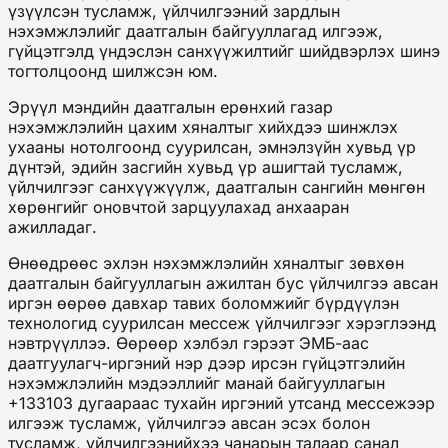
үзүүлсэн тусламж, үйлчилгээний зардлын
нэхэмжлэлийг даатгалын байгууллагад илгээж,
гүйцэтгэлд үндэслэн санхүүжилтийг шийдвэрлэх шинэ
тогтолцоонд шилжсэн юм.
Эрүүл мэндийн даатгалын ерөнхий газар
нэхэмжлэлийн цахим хяналтыг хийхдээ шинжлэх
ухааны нотолгоонд суурилсан, эмнэлзүйн хувьд үр
дүнтэй, эдийн засгийн хувьд үр ашигтай тусламж,
үйлчилгээг санхүүжүүлж, даатгалын сангийн мөнгөн
хөрөнгийг оновчтой зарцуулахад анхааран
ажилладаг.
Өнөөдрөөс эхлэн нэхэмжлэлийн хяналтыг зөвхөн
даатгалын байгууллагын ажилтан бус үйлчилгээ авсан
иргэн өөрөө давхар тавих боломжийг бүрдүүлэн
технологид суурилсан мессеж үйлчилгээг хэрэглээнд
нэвтрүүллээ. Өөрөөр хэлбэл гэрээт ЭМБ-аас
даатгуулагч-иргэний нэр дээр ирсэн гүйцэтгэлийн
нэхэмжлэлийн мэдээллийг манай байгууллагын
+133103 дугаараас тухайн иргэний утсанд мессежээр
илгээж тусламж, үйлчилгээ авсан эсэх болон
тусламж, үйлчилгээнийхээ чанарын талаар санал