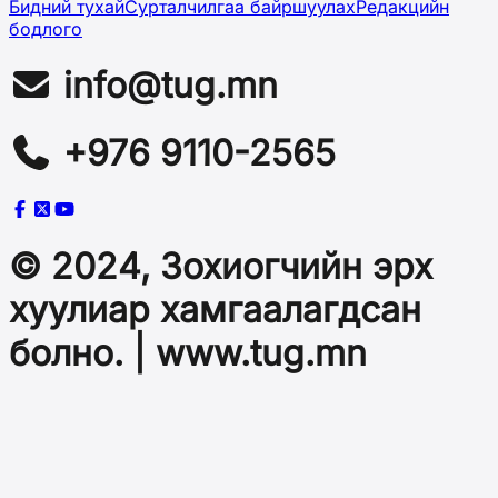
Бидний тухай
Сурталчилгаа байршуулах
Редакцийн
бодлого
info@tug.mn
+976 9110-2565
© 2024, Зохиогчийн эрх
хуулиар хамгаалагдсан
болно. | www.tug.mn