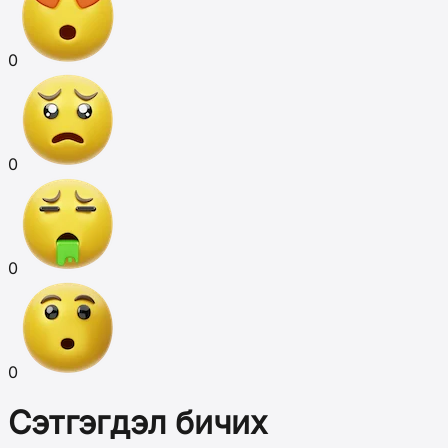
0
0
0
0
Сэтгэгдэл бичих