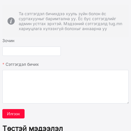
Та сэтгэгдэл бичихдээ хууль зүйн болон ёс
суртахууныг баримтална уу. Ёс бус сэтгэгдлийг
админ устгах эрхтэй. Мэдээний сэтгэгдэлд tug.mn
хариуцлага хүлээхгүй болохыг анхаарна уу
Зочин
Сэтгэгдэл бичих
Илгээх
Төстэй мэдээлэл