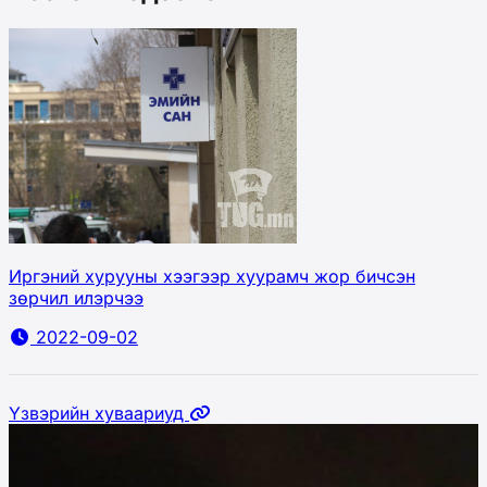
Иргэний хурууны хээгээр хуурамч жор бичсэн
зөрчил илэрчээ
2022-09-02
Үзвэрийн хуваариуд