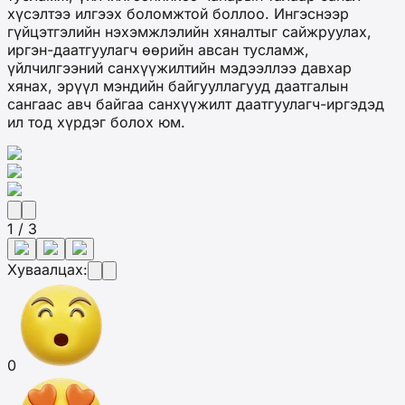
хүсэлтээ илгээх боломжтой боллоо. Ингэснээр
гүйцэтгэлийн нэхэмжлэлийн хяналтыг сайжруулах,
иргэн-даатгуулагч өөрийн авсан тусламж,
үйлчилгээний санхүүжилтийн мэдээллээ давхар
хянах, эрүүл мэндийн байгууллагууд даатгалын
сангаас авч байгаа санхүүжилт даатгуулагч-иргэдэд
ил тод хүрдэг болох юм.
1 / 3
Хуваалцах:
0