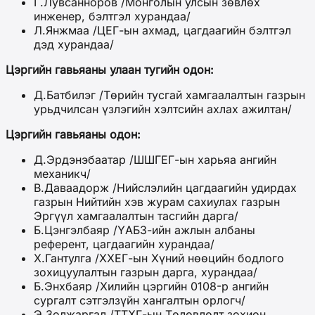
Г.Лувсанноров /Монголын улсын зөвлөх
инженер, бэлтгэл хурандаа/
Л.Янжмаа /ЦЕГ-ын ахмад, цагдаагийн бэлтгэл
дэд хурандаа/
Цэргийн гавьяаны улаан тугийн одон:
Д.Батбилэг /Төрийн тусгай хамгаалалтын газрын
урьдчилсан үзлэгийн хэлтсийн ахлах ажилтан/
Цэргийн гавьяаны одон:
Д.Эрдэнэбаатар /ШШГЕГ-ын харьяа ангийн
механикч/
В.Даваадорж /Нийслэлийн цагдаагийн удирдах
газрын Нийтийн хэв журам сахиулах газрын
Эргүүл хамгаалалтын тасгийн дарга/
Б.Цэнгэлбаяр /ҮАБЗ-ийн ажлын албаны
референт, цагдаагийн хурандаа/
Х.Гантулга /ХХЕГ-ын Хүний нөөцийн бодлого
зохицуулалтын газрын дарга, хурандаа/
Б.Энхбаяр /Хилийн цэргийн 0108-р ангийн
сургалт сэтгэлзүйн хангалтын орлогч/
Э.Золжаргал /ТТХГ-ын Төлөвлөлт зохион