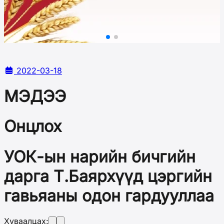
2022-03-18
МЭДЭЭ
Онцлох
УОК-ын нарийн бичгийн
дарга Т.Баярхүүд цэргийн
гавьяаны одон гардууллаа
Хуваалцах: