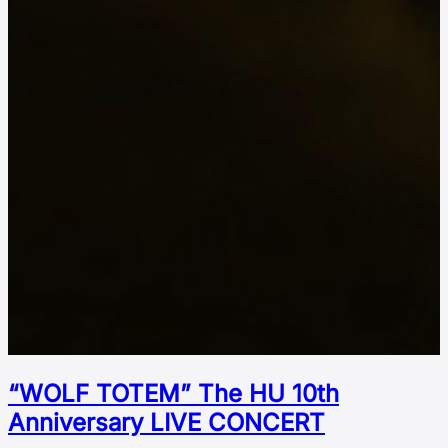
“WOLF TOTEM” The HU 10th
Аnniversary LIVE CONCERT