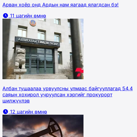
Арван хоёр онд Ардын нам яагаад ялагдсан бэ!
11 цагийн өмнө
Албан тушаалаа урвуулсны улмаас байгууллагад 54,4
саяын хохирол учруулсан хэргийг прокурорт
шилжүүлэв
12 цагийн өмнө