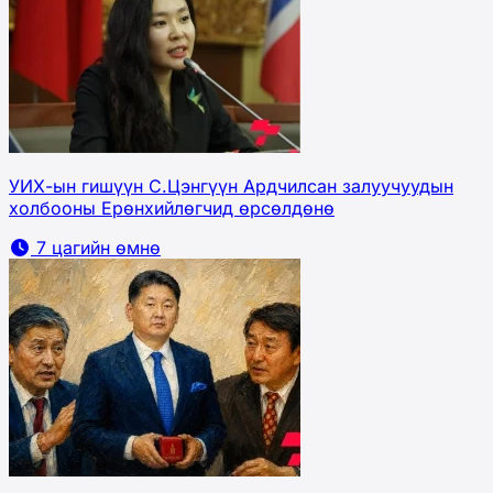
УИХ-ын гишүүн С.Цэнгүүн Ардчилсан залуучуудын
холбооны Ерөнхийлөгчид өрсөлдөнө
7 цагийн өмнө