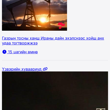
Газрын тосны ханш Ираны дайн эхэлснээс хойш анх
удаа тогтворжжээ
15 цагийн өмнө
Үзвэрийн хуваариуд