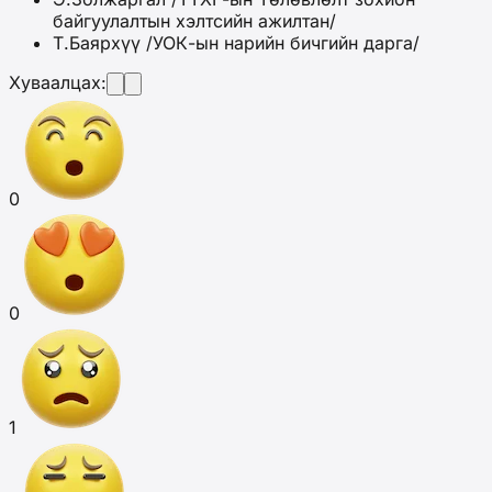
байгуулалтын хэлтсийн ажилтан/
Т.Баярхүү /УОК-ын нарийн бичгийн дарга/
Хуваалцах:
0
0
1