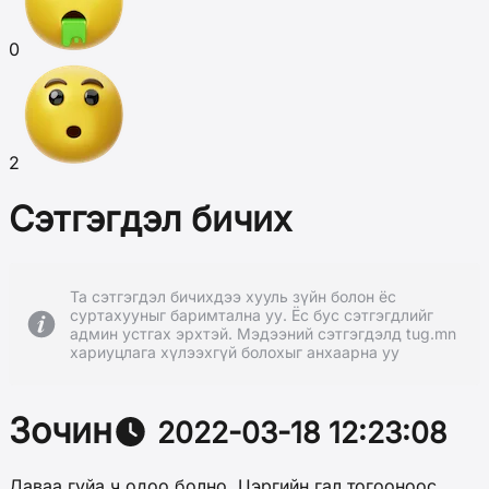
0
2
Сэтгэгдэл бичих
Та сэтгэгдэл бичихдээ хууль зүйн болон ёс
суртахууныг баримтална уу. Ёс бус сэтгэгдлийг
админ устгах эрхтэй. Мэдээний сэтгэгдэлд tug.mn
хариуцлага хүлээхгүй болохыг анхаарна уу
Зочин
2022-03-18 12:23:08
Даваа гуйа ч одоо болно. Цэргийн гал тогооноос