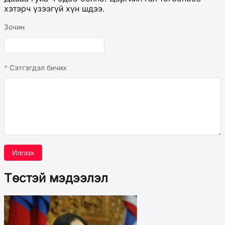
хэтэрч үзээгүй хүн шдээ.
Зочин
Сэтгэгдэл бичих
Илгээх
Төстэй мэдээлэл