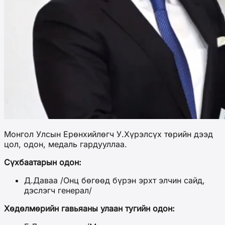
Монгол Улсын Ерөнхийлөгч У.Хүрэлсүх төрийн дээд
цол, одон, медаль гардууллаа.
Сүхбаатарын одон:
Д.Даваа /Онц бөгөөд бүрэн эрхт элчин сайд,
дэслэгч генерал/
Хөдөлмөрийн гавьяаны улаан тугийн одон: