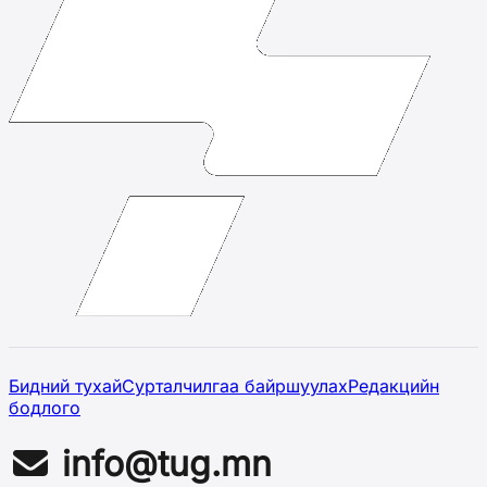
Бидний тухай
Сурталчилгаа байршуулах
Редакцийн
бодлого
info@tug.mn