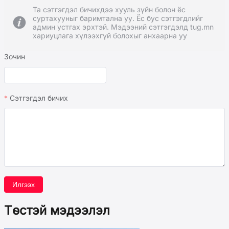
Та сэтгэгдэл бичихдээ хууль зүйн болон ёс
суртахууныг баримтална уу. Ёс бус сэтгэгдлийг
админ устгах эрхтэй. Мэдээний сэтгэгдэлд tug.mn
хариуцлага хүлээхгүй болохыг анхаарна уу
Зочин
Сэтгэгдэл бичих
Илгээх
Төстэй мэдээлэл