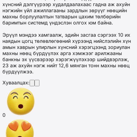
хүнсний дэлгүүрээр худалдаалахаас гадна аж ахуйн
нэгжийн үйл ажиллагааны зардлын зөрүүг нөөцийн
махны борлуулалтын татварын цахим төлбөрийн
баримтын системд үндэслэн олгох юм байна.
Эрүүл мэндээ хамгаалж, эдийн засгаа сэргээх 10 их
наядын цогц төлөвлөгөөний хүрээнд нийслэлийн хүн
амын хаврын улирлын хүнсний хэрэгцээнд зориулан
махны нөөц бүрдүүлэх арга хэмжээг арилжааны
банкны эх үүсвэрээр хэрэгжүүлэхээр шийдвэрлэж,
23 аж ахуйн нэгж нийт 12,6 мянган тонн махны нөөц
бүрдүүлжээ.
Хуваалцах:
0