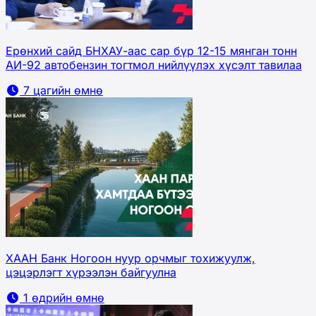
Ерөнхий сайд БНХАУ-аас сар бүр 12-15 мянган тонн
АИ-92 автобензин тогтмол нийлүүлэх хүсэлт тавилаа
7 цагийн өмнө
ХААН Банк Ногоон нуур орчмыг тохижуулж,
цэцэрлэгт хүрээлэн байгуулна
1 өдрийн өмнө