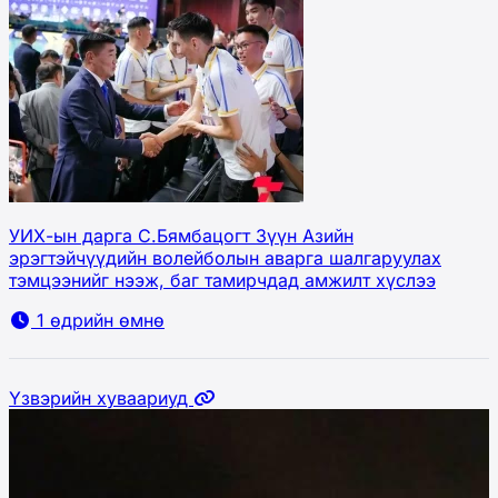
УИХ-ын дарга С.Бямбацогт Зүүн Азийн
эрэгтэйчүүдийн волейболын аварга шалгаруулах
тэмцээнийг нээж, баг тамирчдад амжилт хүслээ
1 өдрийн өмнө
Үзвэрийн хуваариуд