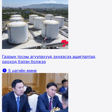
Газрын тосны агуулахууд эхнээсээ ашиглалтад
ороход бэлэн болжээ
5 цагийн өмнө