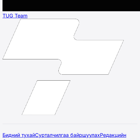
TUG Team
Бидний тухай
Сурталчилгаа байршуулах
Редакцийн