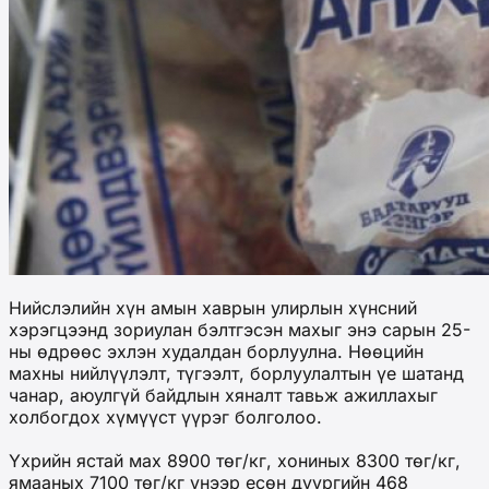
Нийслэлийн хүн амын хаврын улирлын хүнсний
хэрэгцээнд зориулан бэлтгэсэн махыг энэ сарын 25-
ны өдрөөс эхлэн худалдан борлуулна. Нөөцийн
махны нийлүүлэлт, түгээлт, борлуулалтын үе шатанд
чанар, аюулгүй байдлын хяналт тавьж ажиллахыг
холбогдох хүмүүст үүрэг болголоо.
Үхрийн ястай мах 8900 төг/кг, хониных 8300 төг/кг,
ямааных 7100 төг/кг үнээр есөн дүүргийн 468