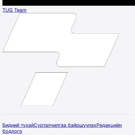
TUG Team
Бидний тухай
Сурталчилгаа байршуулах
Редакцийн
бодлого