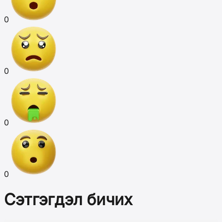
0
0
0
0
Сэтгэгдэл бичих