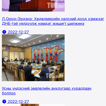
Л.Оюун-Эрдэнэ: Хөдөлмөрийн хөлсний доод хэмжээг
ДНБ-тэй уялдуулж нэмдэг жишигт шилжинэ
2022-12-27
Усны үндэсний зөвлөлийн анхдугаар хуралдаан
боллоо
2022-12-27