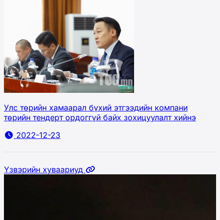
Улс төрийн хамаарал бүхий этгээдийн компани
төрийн тендерт ордоггүй байх зохицуулалт хийнэ
2022-12-23
Үзвэрийн хуваариуд