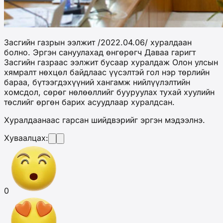
Засгийн газрын ээлжит /2022.04.06/ хуралдаан
болно. Эргэн сануулахад өнгөрөгч Даваа гаригт
Засгийн газраас ээлжит бусаар хуралдаж Олон улсын
хямралт нөхцөл байдлаас үүсэлтэй гол нэр төрлийн
бараа, бүтээгдэхүүний хангамж нийлүүлэлтийн
хомсдол, сөрөг нөлөөллийг бууруулах тухай хуулийн
төслийг өргөн барих асуудлаар хуралдсан.
Хуралдаанаас гарсан шийдвэрийг эргэн мэдээлнэ.
Хуваалцах:
0