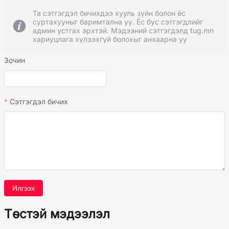
Та сэтгэгдэл бичихдээ хууль зүйн болон ёс
суртахууныг баримтална уу. Ёс бус сэтгэгдлийг
админ устгах эрхтэй. Мэдээний сэтгэгдэлд tug.mn
хариуцлага хүлээхгүй болохыг анхаарна уу
Зочин
Сэтгэгдэл бичих
Илгээх
Төстэй мэдээлэл