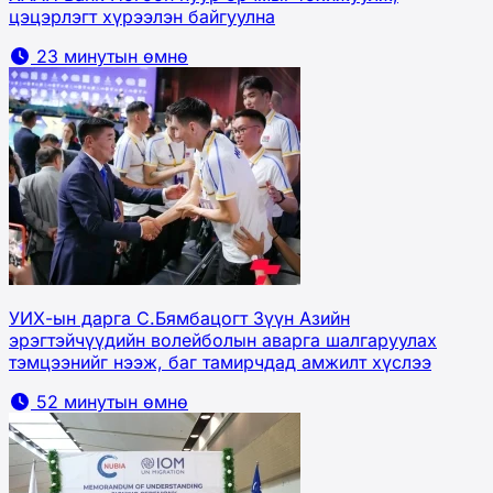
цэцэрлэгт хүрээлэн байгуулна
23 минутын өмнө
УИХ-ын дарга С.Бямбацогт Зүүн Азийн
эрэгтэйчүүдийн волейболын аварга шалгаруулах
тэмцээнийг нээж, баг тамирчдад амжилт хүслээ
52 минутын өмнө