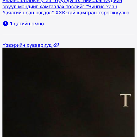
Улаанбаатарын утааг бууруулах, нийслэлчүүдийн
эрүүл мэндийг хамгаалах төслийг “Чингис хаан
баялгийн сан нэгдэл” ХХК-тай хамтран хэрэгжүүлнэ
1 цагийн өмнө
Үзвэрийн хуваариуд