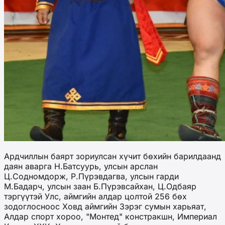
Ардчиллын баярт зориулсан хүчит бөхийн барилдаанд
даян аварга Н.Батсуурь, улсын арслан
Ц.Содномдорж, Р.Пүрэвдагва, улсын гарди
М.Бадарч, улсын заан Б.Пүрэвсайхан, Ц.Одбаяр
тэргүүтэй Улс, аймгийн алдар цолтой 256 бөх
зодоглосноос Ховд аймгийн Зэрэг сумын харьяат,
Алдар спорт хороо, "Монтед" констракшн, Империал