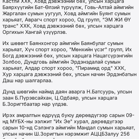
Кастли ХХК, Ховд дэвжээний бөх, улсын харцага
Баярхүүгийн Бат-Өлзий түрүүлж, Говь-Алтай аймгийн
Жаргалан сумын уугуул, Ховд аймгийн Буянт сумын
харьяат, Аврагч спорт хороо, Од групп, "ЭМ ЖИ ӨҮ
транс" ХХК, Ховд дэвжээний бөх, улсын харцага
Оргихын Хангай үзүүрлэв.
Их шөвөгт Баянхонгор аймгийн Баянбулаг сумын
харьяат, Хүч спорт хороо, "Мөнхийн үсэг" групп, Их
Богд дэвжээний бөх, улсын харцага Нацагсүрэнгийн
Золбоо, Дундговь аймгийн Эрдэнэдалай сумын
харьяат, Алдар спорт хороо, "Пирамид орд" ХХК,
Хур харцага дэвжээний бөх, улсын начин Эрдэнбатын
Даш нар шалгарлаа.
Дунд шөвгийн наймд даян аварга Н.Батсуурь, улсын
заан Б.Пүрэвсайхан, Ц.Одбаяр, улсын харцага
Б.Зоригтбаатар нар үлдэв.
Ирэх амралтын өдрүүд буюу дөрөвдүгээр сарын 09-
нд МҮБХ-ны ээлжит "Их Эе" хурал, дөрөвдүгээр
сарын 10-нд Сэлэнгэ аймгийн Мандал сумын харьяат,
улсын начин Ш.Зоригтын нэрэмжит АЦЦБЗалуу 256