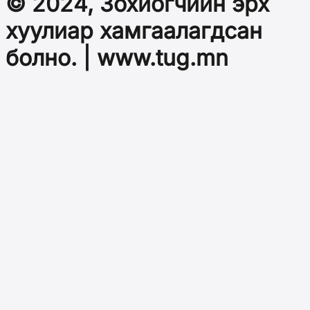
© 2024, Зохиогчийн эрх
хуулиар хамгаалагдсан
болно. | www.tug.mn