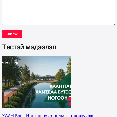
Илгээх
Төстэй мэдээлэл
ХААН Банк Ногоон нуур орчмыг тохижуулж,