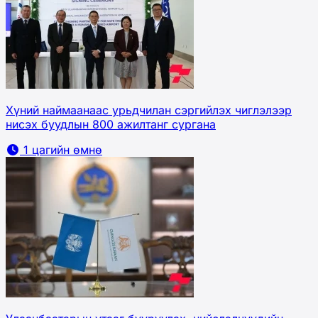
Хүний наймаанаас урьдчилан сэргийлэх чиглэлээр
нисэх буудлын 800 ажилтанг сургана
1 цагийн өмнө