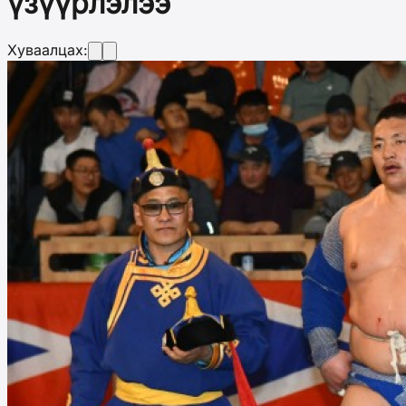
үзүүрлэлээ
Хуваалцах: