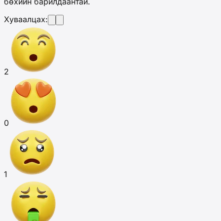
бөхийн барилдаантай.
Хуваалцах:
2
0
1