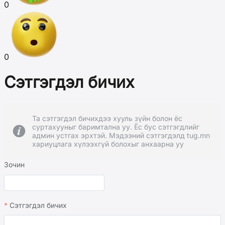
0
0
Сэтгэгдэл бичих
Та сэтгэгдэл бичихдээ хууль зүйн болон ёс
суртахууныг баримтална уу. Ёс бус сэтгэгдлийг
админ устгах эрхтэй. Мэдээний сэтгэгдэлд tug.mn
хариуцлага хүлээхгүй болохыг анхаарна уу
Зочин
Сэтгэгдэл бичих