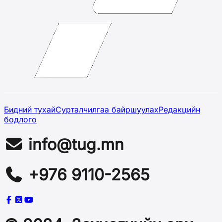
Бидний тухай
Сурталчилгаа байршуулах
Редакцийн
бодлого
info@tug.mn
+976 9110-2565