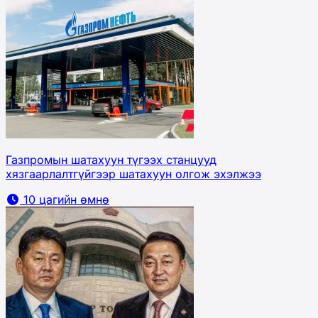
Газпромын шатахуун түгээх станцууд
хязгаарлалтгүйгээр шатахуун олгож эхэлжээ
10 цагийн өмнө