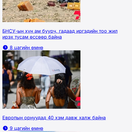
БНСУ-ын хүн ам буурч, гадаад иргэдийн тоо жил
ирэх тусам өссөөр байна
8 цагийн өмнө
Европын орнуудад 40 хэм давж халж байна
9 цагийн өмнө