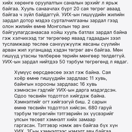
хийх хөрөнгө оруулалтын саналын эрхийг л ярьж
байгаа. Хууль санаачлах бүрт 20 сая төгрөг аваад
байгаа ч зүйл байдаггүй. УИХ-ын гишүүдийн жилийн
зардал дотор мэдээ сурталчилгааны зардал гээд
олон жилийн өмнө Монголын төр анх
байгуулагдсанаасаа хойш хууль батлах зардал байна
гэж хэлчихээд тэг төгрөгөөр яваад гадаадын зээл
тусламжаар төслөө санхүүжүүлж явсаны сүүлийн
арван жил хуганцаад хэдэн төгрөг авч байгаа. Мөн
гишүүд утасны төлбөрөө төрийн мөнгөөр төлдөггүй.
УИХ-ын зардал нийтдээ 50 тэрбум төгрөгөнд л явдаг.
Хүмүүс өөрсдөөсөө эхэл гэж байна. Сая
хоёр өмнө гишүүдийн зардлаас 11 хувь,
байнгын хорооны зардлаас 16 хувь
хэмнэсэн гэдгийг УИХ-ын дарга мэдэгдсэн.
Одоо төсвийн тодотгол хийгдэж байна.
Хэмнэлтийг огт хийгээгүй биш. 2 сарын
өмнө төсвийн тодотгол хийсэн. 680 гаруй
тэрбум төгрөгийн тэтгэврийн эх үүсвэрийг
улсын төсөвт хэмнэлт хийх замаар
гаргасан. Тэтгэвэр нэмж авч байгаа бүх хүн
УИХ, ЗГын хэмнэлтээс нэмэлт авч байгаа.