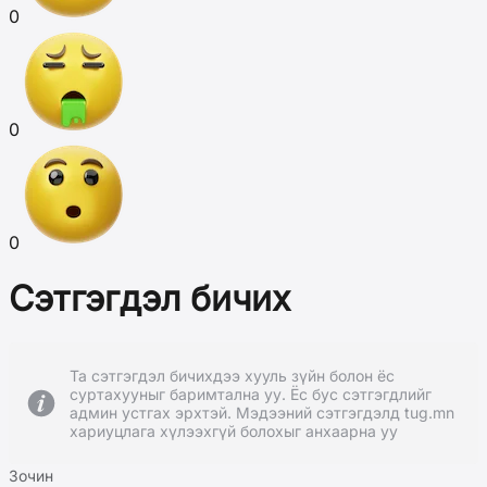
0
0
0
Сэтгэгдэл бичих
Та сэтгэгдэл бичихдээ хууль зүйн болон ёс
суртахууныг баримтална уу. Ёс бус сэтгэгдлийг
админ устгах эрхтэй. Мэдээний сэтгэгдэлд tug.mn
хариуцлага хүлээхгүй болохыг анхаарна уу
Зочин