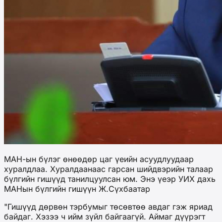
МАН-ын бүлэг өнөөдөр цаг үеийн асуудлуудаар
хуралдлаа. Хуралдаанаас гарсан шийдвэрийн талаар
бүлгийн гишүүд танилцуулсан юм. Энэ үеэр УИХ дахь
МАНын бүлгийн гишүүн Ж.Сүхбаатар
"Гишүүд дөрвөн тэрбумыг төсөвтөө авдаг гэж яриад
байдаг. Хэзээ ч ийм зүйл байгаагүй. Аймаг дүүрэгт