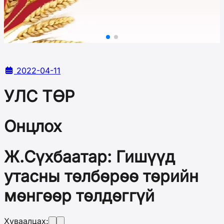
2022-04-11
УЛС ТӨР
Онцлох
Ж.Сүхбаатар: Гишүүд
утасны төлбөрөө төрийн
мөнгөөр төлдөггүй
Хуваалцах: