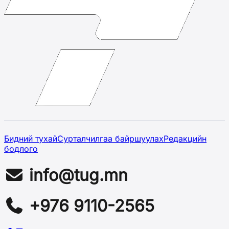
Бидний тухай
Сурталчилгаа байршуулах
Редакцийн
бодлого
info@tug.mn
+976 9110-2565