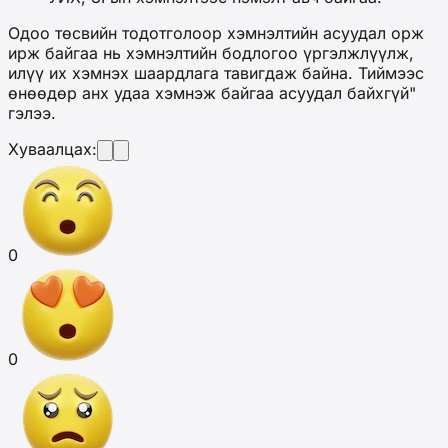
Одоо төсвийн тодотголоор хэмнэлтийн асуудал орж
ирж байгаа нь хэмнэлтийн бодлогоо үргэлжлүүлж,
илүү их хэмнэх шаардлага тавигдаж байна. Тиймээс
өнөөдөр анх удаа хэмнэж байгаа асуудал байхгүй"
гэлээ.
Хуваалцах:
0
0