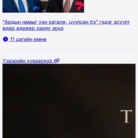
“Ардын намыг хэн хагалж, цуулсан бэ” гэдэг асуулт
өдөр өдрөөр хариу эрнэ
11 цагийн өмнө
Үзвэрийн хуваариуд