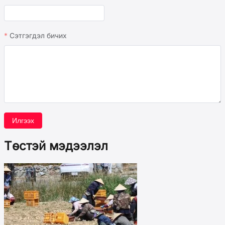
Сэтгэгдэл бичих
Илгээх
Төстэй мэдээлэл