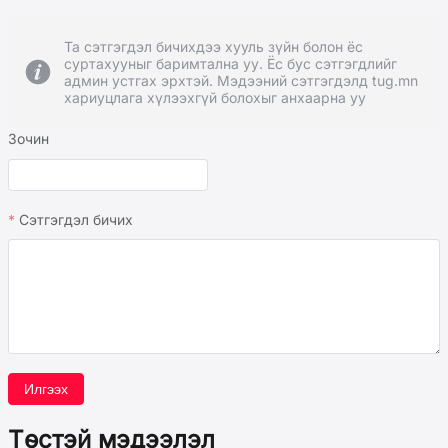
Та сэтгэгдэл бичихдээ хууль зүйн болон ёс
суртахууныг баримтална уу. Ёс бус сэтгэгдлийг
админ устгах эрхтэй. Мэдээний сэтгэгдэлд tug.mn
хариуцлага хүлээхгүй болохыг анхаарна уу
Зочин
Сэтгэгдэл бичих
Илгээх
Төстэй мэдээлэл