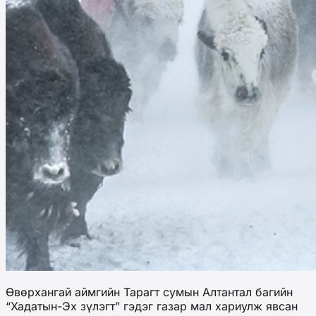
Өвөрхангай аймгийн Тарагт сумын Алтантал багийн
“Хадатын-Эх зүлэгт” гэдэг газар мал хариулж явсан