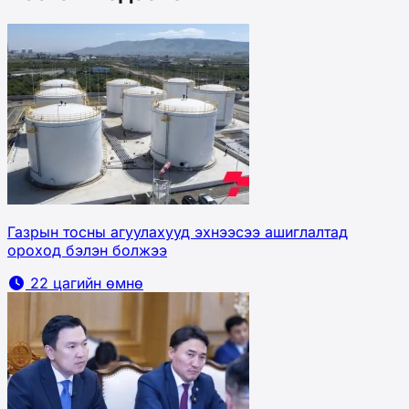
Газрын тосны агуулахууд эхнээсээ ашиглалтад
ороход бэлэн болжээ
22 цагийн өмнө