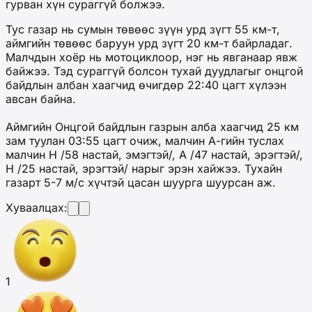
гурван хүн сураггүй болжээ.
Тус газар нь сумын төвөөс зүүн урд зүгт 55 км-т,
аймгийн төвөөс баруун урд зүгт 20 км-т байрладаг.
Малчдын хоёр нь мотоциклоор, нэг нь явганаар явж
байжээ. Тэд сураггүй болсон тухай дуудлагыг онцгой
байдлын албан хаагчид өчигдөр 22:40 цагт хүлээн
авсан байна.
Аймгийн Онцгой байдлын газрын алба хаагчид 25 км
зам туулан 03:55 цагт очиж, малчин А-гийн туслах
малчин Н /58 настай, эмэгтэй/, А /47 настай, эрэгтэй/,
Н /25 настай, эрэгтэй/ нарыг эрэн хайжээ. Тухайн
газарт 5-7 м/с хүчтэй цасан шуурга шуурсан аж.
Хуваалцах:
1