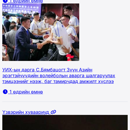
1 өдрийн өмнө
УИХ-ын дарга С.Бямбацогт Зүүн Азийн
эрэгтэйчүүдийн волейболын аварга шалгаруулах
тэмцээнийг нээж, баг тамирчдад амжилт хүслээ
1 өдрийн өмнө
Үзвэрийн хуваариуд