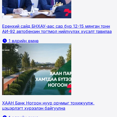
Ерөнхий сайд БНХАУ-аас сар бүр 12-15 мянган тонн
АИ-92 автобензин тогтмол нийлүүлэх хүсэлт тавилаа
1 өдрийн өмнө
ХААН Банк Ногоон нуур орчмыг тохижуулж,
цэцэрлэгт хүрээлэн байгуулна