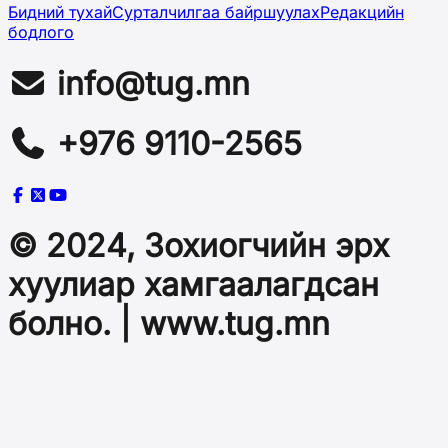
Бидний тухай
Сурталчилгаа байршуулах
Редакцийн
бодлого
info@tug.mn
+976 9110-2565
© 2024, Зохиогчийн эрх
хуулиар хамгаалагдсан
болно. | www.tug.mn