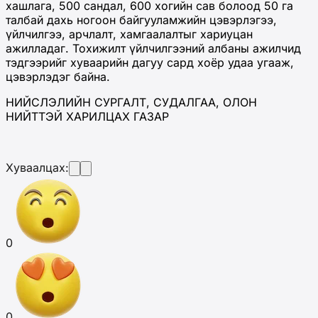
хашлага, 500 сандал, 600 хогийн сав болоод 50 га
талбай дахь ногоон байгууламжийн цэвэрлэгээ,
үйлчилгээ, арчлалт, хамгаалалтыг хариуцан
ажилладаг. Тохижилт үйлчилгээний албаны ажилчид
тэдгээрийг хуваарийн дагуу сард хоёр удаа угааж,
цэвэрлэдэг байна.
НИЙСЛЭЛИЙН СУРГАЛТ, СУДАЛГАА, ОЛОН
НИЙТТЭЙ ХАРИЛЦАХ ГАЗАР
Хуваалцах:
0
0