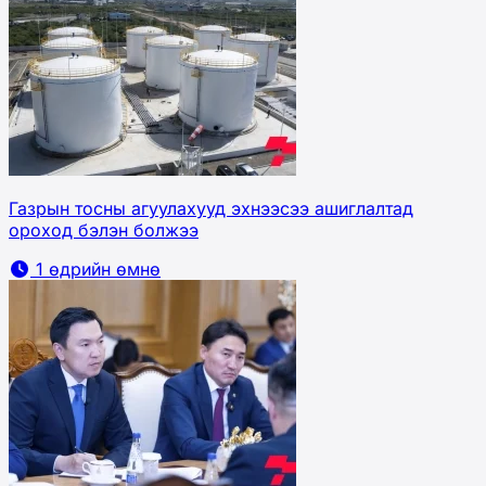
Газрын тосны агуулахууд эхнээсээ ашиглалтад
ороход бэлэн болжээ
1 өдрийн өмнө