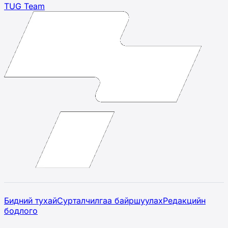
TUG Team
Бидний тухай
Сурталчилгаа байршуулах
Редакцийн
бодлого