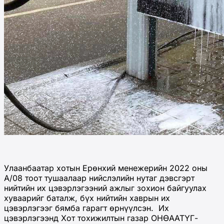
Улаанбаатар хотын Ерөнхий менежерийн 2022 оны
А/08 тоот тушаалаар нийслэлийн нутаг дэвсгэрт
нийтийн их цэвэрлэгээний ажлыг зохион байгуулах
хуваарийг баталж, бүх нийтийн хаврын их
цэвэрлэгээг бямба гарагт өрнүүлсэн. Их
цэвэрлэгээнд Хот тохижилтын газар ОНӨААТҮГ-