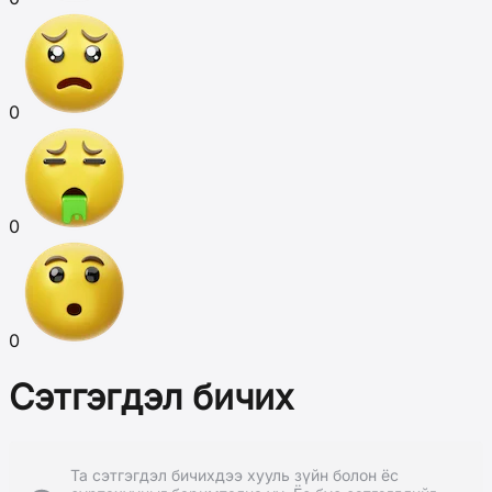
0
0
0
Сэтгэгдэл бичих
Та сэтгэгдэл бичихдээ хууль зүйн болон ёс