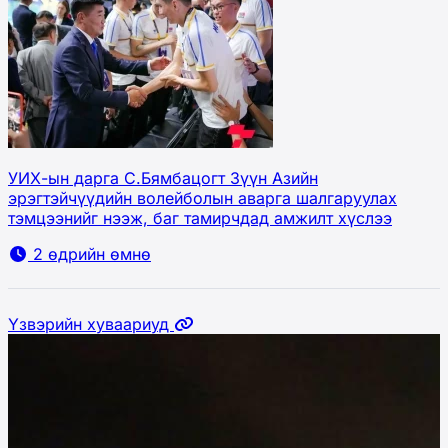
УИХ-ын дарга С.Бямбацогт Зүүн Азийн
эрэгтэйчүүдийн волейболын аварга шалгаруулах
тэмцээнийг нээж, баг тамирчдад амжилт хүслээ
2 өдрийн өмнө
Үзвэрийн хуваариуд