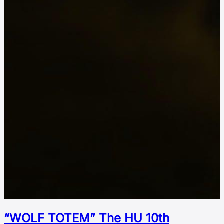
“WOLF TOTEM” The HU 10th