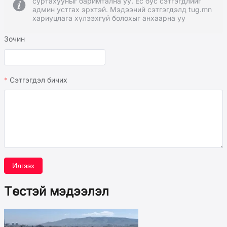
суртахууныг баримтална уу. Ёс бус сэтгэгдлийг
админ устгах эрхтэй. Мэдээний сэтгэгдэлд tug.mn
хариуцлага хүлээхгүй болохыг анхаарна уу
Зочин
Сэтгэгдэл бичих
Илгээх
Төстэй мэдээлэл