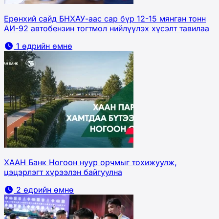
Ерөнхий сайд БНХАУ-аас сар бүр 12-15 мянган тонн
АИ-92 автобензин тогтмол нийлүүлэх хүсэлт тавилаа
1 өдрийн өмнө
ХААН Банк Ногоон нуур орчмыг тохижуулж,
цэцэрлэгт хүрээлэн байгуулна
2 өдрийн өмнө