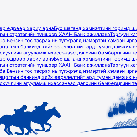
дөр өдрөөр хариу эрнэ
Бүх шатанд хэмнэлтийн горимд ши
тын стратегийн түншээр ХААН Банк ажиллана
Тэргүүн ха
бэ!
Бензин тос тасрах нь түгжрэлд нэмэртэй хэмээн ир
ацогтын банкинд хийх өөрчлөлтийг ард түмэн дэмжих н
рсхүчлийн агууламж ихэссэнээс дэлхийн бөмбөрцгийн т
дөр өдрөөр хариу эрнэ
Бүх шатанд хэмнэлтийн горимд ши
тын стратегийн түншээр ХААН Банк ажиллана
Тэргүүн ха
бэ!
Бензин тос тасрах нь түгжрэлд нэмэртэй хэмээн ир
ацогтын банкинд хийх өөрчлөлтийг ард түмэн дэмжих н
рсхүчлийн агууламж ихэссэнээс дэлхийн бөмбөрцгийн т