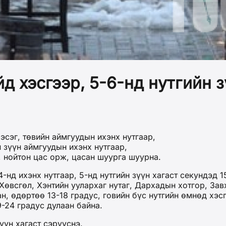
д хэсгээр, 5-6-нд нутгийн з
эсэг, төвийн аймгуудын ихэнх нутгаар,
 зүүн аймгуудын ихэнх нутгаар,
, нойтон цас орж, цасан шуурга шуурна.
4-нд ихэнх нутгаар, 5-нд нутгийн зүүн хагаст секундэд
 Хөвсгөл, Хэнтийн уулархаг нутаг, Дархадын хотгор, Зав
н, өдөртөө 13-18 градус, говийн бүс нутгийн өмнөд хэс
-24 градус дулаан байна.
үүн хагаст сэрүүснэ.