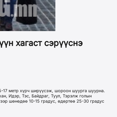
үүн хагаст сэрүүснэ
 15-17 метр хүрч ширүүсэж, шороон шуурга шуурна.
хан, Идэр, Тэс, Байдраг, Туул, Тэрэлж голын
гээр шөнөдөө 10-15 градус, өдөртөө 25-30 градус