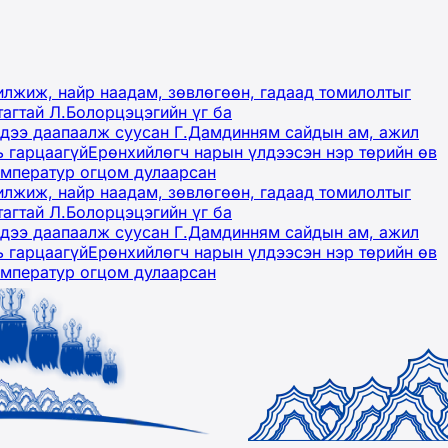
лжиж, найр наадам, зөвлөгөөн, гадаад томилолтыг
тагтай Л.Болорцэцэгийн үг ба
гэдээ даапаалж суусан Г.Дамдинням сайдын ам, ажил
ь гарцаагүй
Ерөнхийлөгч нарын үлдээсэн нэр төрийн өв
емператур огцом дулаарсан
лжиж, найр наадам, зөвлөгөөн, гадаад томилолтыг
тагтай Л.Болорцэцэгийн үг ба
гэдээ даапаалж суусан Г.Дамдинням сайдын ам, ажил
ь гарцаагүй
Ерөнхийлөгч нарын үлдээсэн нэр төрийн өв
емператур огцом дулаарсан