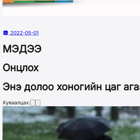
2022-05-01
МЭДЭЭ
Онцлох
Энэ долоо хоногийн цаг ага
Хуваалцах: