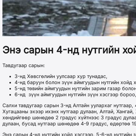
Энэ сарын 4-нд нутгийн хой
Тавдугаар сарын:
3-нд Хөвсгөлийн уулсаар хур тунадас,
4-нд баруун болон зүүн аймгуудын нутгийн хойд х
5-нд төвийн аймгуудын нутгийн зарим газар болон
6-нд зүүн аймгуудын нутгийн зүүн хэсгээр бороо
Салхи тавдугаар сарын 3-нд Алтайн уулархаг нутгаар, 
Хугацааны эхээр ихэнх нутгаар дулаан, Алтай, Хангай,
хөндийгөөр шөнөдөө 2 градус хүйтнээс 3 градус дулаа
дулаан, бусад нутгаар шөнөдөө 4-9 градус, өдөртөө 19
Энэ сарын 4-нд нутгийн хойд хэсгээр, 5-6-нд нутгийн з