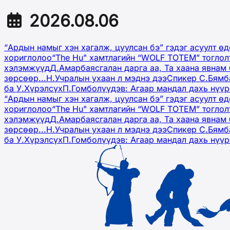
2026.08.06
“Ардын намыг хэн хагалж, цуулсан бэ” гэдэг асуулт ө
хориглолоо
“The Hu" хамтлагийн “WOLF TOTEM” тоглол
хэлэмжүүд
Д.Амарбаясгалан дарга аа, Та хаана явнам 
зөрсөөр...
Н.Учралын ухаан л мэднэ дээ
Спикер С.Бямб
ба У.Хүрэлсүх
П.Гомболүүдэв: Агаар мандал дахь нүү
“Ардын намыг хэн хагалж, цуулсан бэ” гэдэг асуулт ө
хориглолоо
“The Hu" хамтлагийн “WOLF TOTEM” тоглол
хэлэмжүүд
Д.Амарбаясгалан дарга аа, Та хаана явнам 
зөрсөөр...
Н.Учралын ухаан л мэднэ дээ
Спикер С.Бямб
ба У.Хүрэлсүх
П.Гомболүүдэв: Агаар мандал дахь нүү