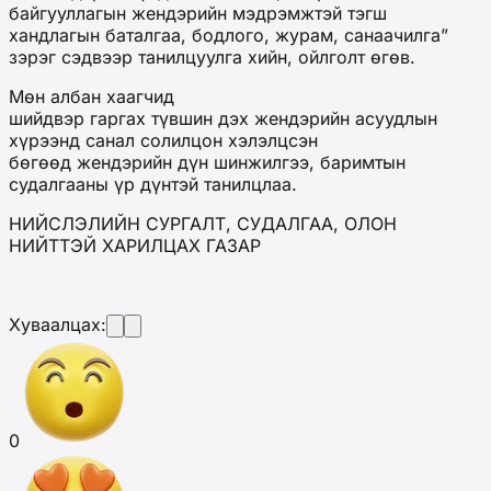
байгууллагын жендэрийн мэдрэмжтэй тэгш
хандлагын баталгаа, бодлого, журам, санаачилга”
зэрэг сэдвээр танилцуулга хийн, ойлголт өгөв.
Мөн албан хаагчид
шийдвэр гаргах түвшин дэх жендэрийн асуудлын
хүрээнд санал солилцон хэлэлцсэн
бөгөөд жендэрийн дүн шинжилгээ, баримтын
судалгааны үр дүнтэй танилцлаа.
НИЙСЛЭЛИЙН СУРГАЛТ, СУДАЛГАА, ОЛОН
НИЙТТЭЙ ХАРИЛЦАХ ГАЗАР
Хуваалцах:
0