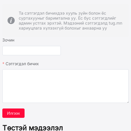
Та сэтгэгдэл бичихдээ хууль зүйн болон ёс
суртахууныг баримтална уу. Ёс бус сэтгэгдлийг
админ устгах эрхтэй. Мэдээний сэтгэгдэлд tug.mn
хариуцлага хүлээхгүй болохыг анхаарна уу
Зочин
Сэтгэгдэл бичих
Илгээх
Төстэй мэдээлэл