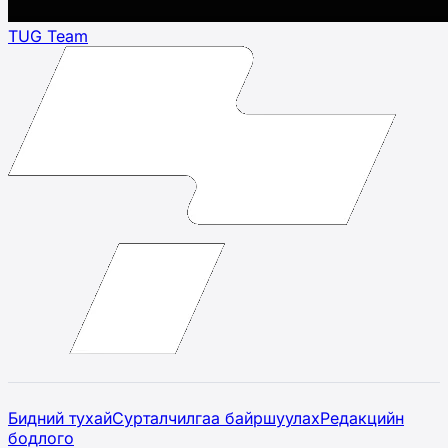
TUG Team
Бидний тухай
Сурталчилгаа байршуулах
Редакцийн
бодлого