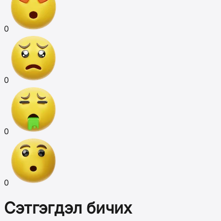
0
0
0
0
Сэтгэгдэл бичих