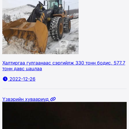
Халтиргаа гулгаанаас сэргийлж 330 тонн бодис, 577.7
тонн давс цацлаа
2022-12-26
Үзвэрийн хуваариуд