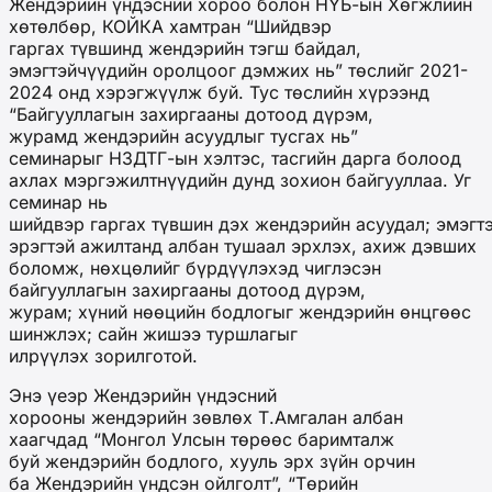
Жендэрийн үндэсний хороо болон НҮБ-ын Хөгжлийн
хөтөлбөр, КОЙКА хамтран “Шийдвэр
гаргах түвшинд жендэрийн тэгш байдал,
эмэгтэйчүүдийн оролцоог дэмжих нь” төслийг 2021-
2024 онд хэрэгжүүлж буй. Тус төслийн хүрээнд
“Байгууллагын захиргааны дотоод дүрэм,
журамд жендэрийн асуудлыг тусгах нь”
семинарыг НЗДТГ-ын хэлтэс, тасгийн дарга болоод
ахлах мэргэжилтнүүдийн дунд зохион байгууллаа. Уг
семинар нь
шийдвэр гаргах түвшин дэх жендэрийн асуудал; эмэгтэ
эрэгтэй ажилтанд албан тушаал эрхлэх, ахиж дэвших
боломж, нөхцөлийг бүрдүүлэхэд чиглэсэн
байгууллагын захиргааны дотоод дүрэм,
журам; хүний нөөцийн бодлогыг жендэрийн өнцгөөс
шинжлэх; сайн жишээ туршлагыг
илрүүлэх зорилготой.
Энэ үеэр Жендэрийн үндэсний
хорооны жендэрийн зөвлөх Т.Амгалан албан
хаагчдад “Монгол Улсын төрөөс баримталж
буй жендэрийн бодлого, хууль эрх зүйн орчин
ба Жендэрийн үндсэн ойлголт”, “Төрийн