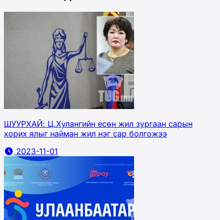
ШУУРХАЙ: Ц.Хулангийн есөн жил зургаан сарын
хорих ялыг найман жил нэг сар болгожээ
2023-11-01