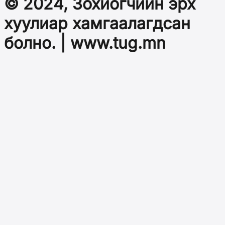
© 2024, Зохиогчийн эрх
хуулиар хамгаалагдсан
болно. | www.tug.mn