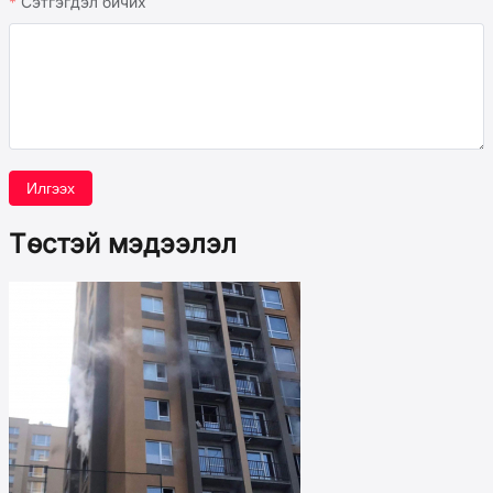
Сэтгэгдэл бичих
Илгээх
Төстэй мэдээлэл