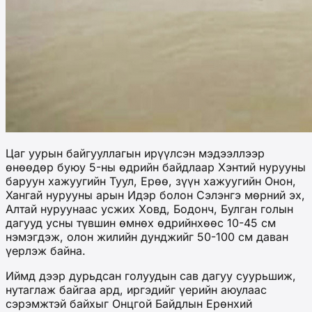
Цаг уурын байгууллагын ирүүлсэн мэдээллээр
өнөөдөр буюу 5-ны өдрийн байдлаар Хэнтий нурууны
баруун хажуугийн Туул, Ерөө, зүүн хажуугийн Онон,
Хангай нурууны арын Идэр болон Сэлэнгэ мөрний эх,
Алтай нуруунаас усжих Ховд, Бодонч, Булган голын
дагууд усны түвшин өмнөх өдрийнхөөс 10-45 см
нэмэгдэж, олон жилийн дунджийг 50-100 см даван
үерлэж байна.
Иймд дээр дурьдсан голуудын сав дагуу суурьшиж,
нутаглаж байгаа ард, иргэдийг үерийн аюулаас
сэрэмжтэй байхыг Онцгой Байдлын Ерөнхий