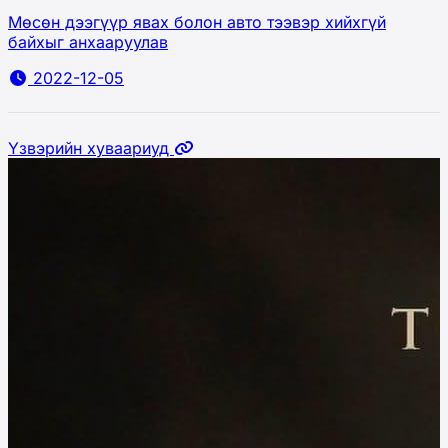
Мөсөн дээгүүр явах болон авто тээвэр хийхгүй
байхыг анхааруулав
2022-12-05
Үзвэрийн хуваариуд