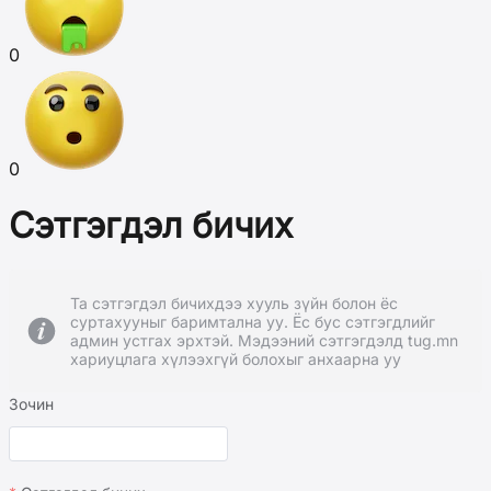
0
0
Сэтгэгдэл бичих
Та сэтгэгдэл бичихдээ хууль зүйн болон ёс
суртахууныг баримтална уу. Ёс бус сэтгэгдлийг
админ устгах эрхтэй. Мэдээний сэтгэгдэлд tug.mn
хариуцлага хүлээхгүй болохыг анхаарна уу
Зочин