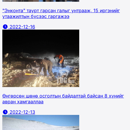
"Энконта" таурт гарсан галыг унтрааж, 15 иргэнийг
утаажилтын бүсээс гаргажээ
2022-12-16
Өнгөрсөн шөнө осголтын байдалтай байсан 8 хүнийг
авран хамгааллаа
2022-12-13