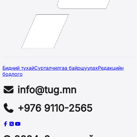
Бидний тухай
Сурталчилгаа байршуулах
Редакцийн
бодлого
info@tug.mn
+976 9110-2565