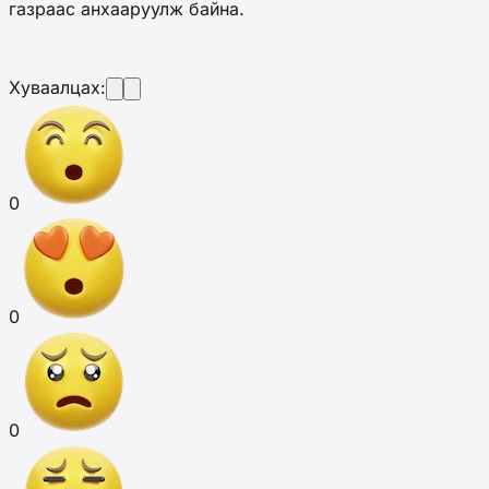
газраас анхааруулж байна.
Хуваалцах:
0
0
0