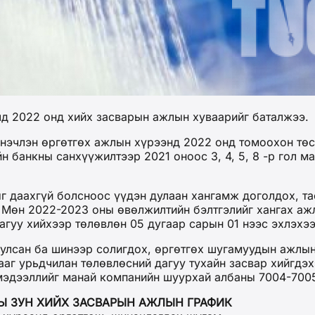
д 2022 онд хийх засварын ажлын хуваарийг баталжээ.
инэчлэн өргөтгөх ажлын хүрээнд 2022 онд томоохон тө
н банкны санхүүжилтээр 2021 оноос 3, 4, 5, 8 -р гол м
 даахгүй болсноос үүдэн дулаан хангамж доголдох, тас
Мөн 2022-2023 оны өвөлжилтийн бэлтгэлийг хангах ажл
гуу хийхээр төлөвлөн 05 дугаар сарын 01 нээс эхлэхээ
уулсан ба шинээр солигдох, өргөтгөх шугамуудын ажлын
ааг урьдчилан төлөвлөсний дагуу тухайн засвар хийгдэ
мэдээллийг манай компанийн шуурхай албаны 7004-7005
Ы ЗУН ХИЙХ ЗАСВАРЫН АЖЛЫН ГРАФИК