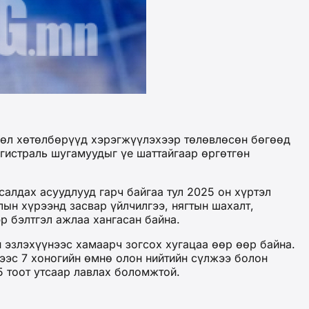
сөл хөтөлбөрүүд хэрэгжүүлэхээр төлөвлөсөн бөгөөд
агистраль шугамуудыг үе шаттайгаар өргөтгөн
алдах асуудлууд гарч байгаа тул 2025 он хүртэл
ын хүрээнд засвар үйлчилгээ, нягтын шахалт,
р бэлтгэл ажлаа хангасан байна.
 эзлэхүүнээс хамаарч зогсох хугацаа өөр өөр байна.
хээс 7 хоногийн өмнө олон нийтийн сүлжээ болон
 тоот утсаар лавлах боломжтой.