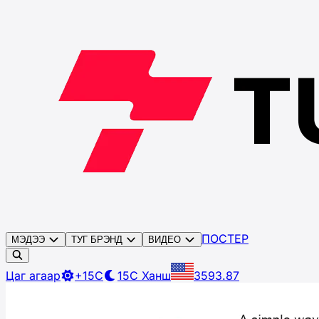
ПОСТЕР
МЭДЭЭ
ТУГ БРЭНД
ВИДЕО
Цаг агаар
+15C
15C
Ханш
3593.87