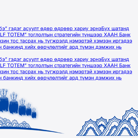
бэ” гэдэг асуулт өдөр өдрөөр хариу эрнэ
Бүх шатанд
OLF TOTEM” тоглолтын стратегийн түншээр ХААН Банк
нзин тос тасрах нь түгжрэлд нэмэртэй хэмээн иргэдээ
 банкинд хийх өөрчлөлтийг ард түмэн дэмжих нь
бэ” гэдэг асуулт өдөр өдрөөр хариу эрнэ
Бүх шатанд
OLF TOTEM” тоглолтын стратегийн түншээр ХААН Банк
нзин тос тасрах нь түгжрэлд нэмэртэй хэмээн иргэдээ
 банкинд хийх өөрчлөлтийг ард түмэн дэмжих нь