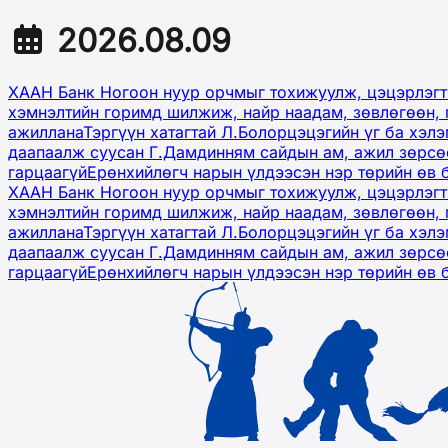
2026.08.09
ХААН Банк Ногоон нуур орчмыг тохижуулж, цэцэрлэгт
хэмнэлтийн горимд шилжиж, найр наадам, зөвлөгөөн, 
ажиллана
Тэргүүн хатагтай Л.Болорцэцэгийн үг ба хэл
даапаалж суусан Г.Дамдинням сайдын ам, ажил зөрсөө
гарцаагүй
Ерөнхийлөгч нарын үлдээсэн нэр төрийн өв 
ХААН Банк Ногоон нуур орчмыг тохижуулж, цэцэрлэгт
хэмнэлтийн горимд шилжиж, найр наадам, зөвлөгөөн, 
ажиллана
Тэргүүн хатагтай Л.Болорцэцэгийн үг ба хэл
даапаалж суусан Г.Дамдинням сайдын ам, ажил зөрсөө
гарцаагүй
Ерөнхийлөгч нарын үлдээсэн нэр төрийн өв 