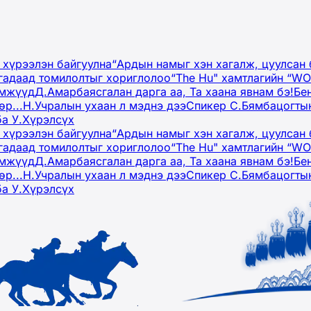
 хүрээлэн байгуулна
“Ардын намыг хэн хагалж, цуулсан 
гадаад томилолтыг хориглолоо
“The Hu" хамтлагийн “W
эмжүүд
Д.Амарбаясгалан дарга аа, Та хаана явнам бэ!
Бе
р...
Н.Учралын ухаан л мэднэ дээ
Спикер С.Бямбацогтын
ба У.Хүрэлсүх
 хүрээлэн байгуулна
“Ардын намыг хэн хагалж, цуулсан 
гадаад томилолтыг хориглолоо
“The Hu" хамтлагийн “W
эмжүүд
Д.Амарбаясгалан дарга аа, Та хаана явнам бэ!
Бе
р...
Н.Учралын ухаан л мэднэ дээ
Спикер С.Бямбацогтын
ба У.Хүрэлсүх