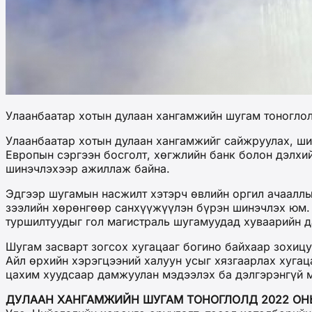
Улаанбаатар хотын дулаан хангамжийн шугам тоноглол
Улаанбаатар хотын дулаан хангамжийг сайжруулах, ш
Европын сэргээн босголт, хөгжлийн банк болон дэлхий
шинэчлэхээр ажиллаж байна.
Эдгээр шугамын насжилт хэтэрч өвлийн оргил ачааллыг
зээлийн хөрөнгөөр санхүүжүүлэн бүрэн шинэчлэх юм. 
туршилтуудыг гол магистраль шугамуудад хуваарийн да
Шугам засварт зогсох хугацааг богино байхаар зохиц
Айл өрхийн хэрэгцээний халуун усыг хязгаарлах хугац
цахим хуудсаар дамжуулан мэдээлэх ба дэлгэрэнгүй 
ДУЛААН ХАНГАМЖИЙН ШУГАМ ТОНОГЛОЛД 2022 ОН