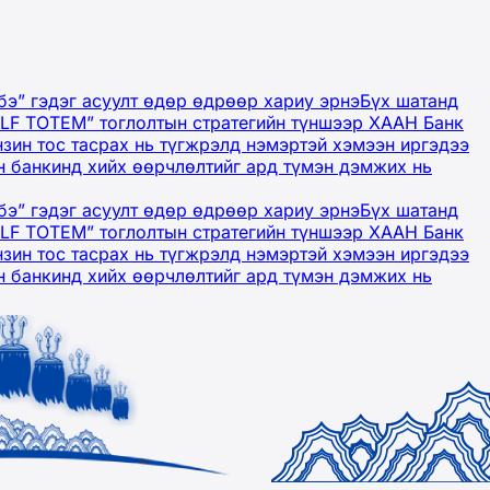
бэ” гэдэг асуулт өдөр өдрөөр хариу эрнэ
Бүх шатанд
OLF TOTEM” тоглолтын стратегийн түншээр ХААН Банк
нзин тос тасрах нь түгжрэлд нэмэртэй хэмээн иргэдээ
 банкинд хийх өөрчлөлтийг ард түмэн дэмжих нь
бэ” гэдэг асуулт өдөр өдрөөр хариу эрнэ
Бүх шатанд
OLF TOTEM” тоглолтын стратегийн түншээр ХААН Банк
нзин тос тасрах нь түгжрэлд нэмэртэй хэмээн иргэдээ
 банкинд хийх өөрчлөлтийг ард түмэн дэмжих нь