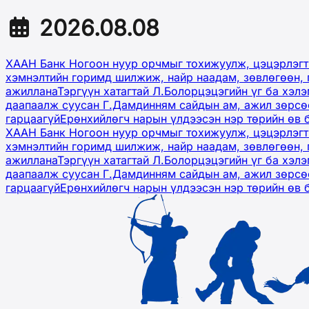
2026.08.08
ХААН Банк Ногоон нуур орчмыг тохижуулж, цэцэрлэгт
хэмнэлтийн горимд шилжиж, найр наадам, зөвлөгөөн, 
ажиллана
Тэргүүн хатагтай Л.Болорцэцэгийн үг ба хэл
даапаалж суусан Г.Дамдинням сайдын ам, ажил зөрсөө
гарцаагүй
Ерөнхийлөгч нарын үлдээсэн нэр төрийн өв 
ХААН Банк Ногоон нуур орчмыг тохижуулж, цэцэрлэгт
хэмнэлтийн горимд шилжиж, найр наадам, зөвлөгөөн, 
ажиллана
Тэргүүн хатагтай Л.Болорцэцэгийн үг ба хэл
даапаалж суусан Г.Дамдинням сайдын ам, ажил зөрсөө
гарцаагүй
Ерөнхийлөгч нарын үлдээсэн нэр төрийн өв 