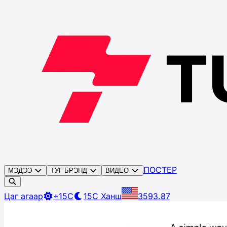
ПОСТЕР
МЭДЭЭ
ТУГ БРЭНД
ВИДЕО
Цаг агаар
+15C
15C
Ханш
3593.87