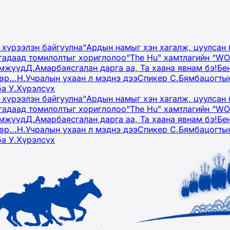
 хүрээлэн байгуулна
“Ардын намыг хэн хагалж, цуулсан 
гадаад томилолтыг хориглолоо
“The Hu" хамтлагийн “W
эмжүүд
Д.Амарбаясгалан дарга аа, Та хаана явнам бэ!
Бе
р...
Н.Учралын ухаан л мэднэ дээ
Спикер С.Бямбацогтын
ба У.Хүрэлсүх
 хүрээлэн байгуулна
“Ардын намыг хэн хагалж, цуулсан 
гадаад томилолтыг хориглолоо
“The Hu" хамтлагийн “W
эмжүүд
Д.Амарбаясгалан дарга аа, Та хаана явнам бэ!
Бе
р...
Н.Учралын ухаан л мэднэ дээ
Спикер С.Бямбацогтын
ба У.Хүрэлсүх