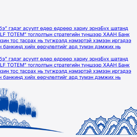
бэ” гэдэг асуулт өдөр өдрөөр хариу эрнэ
Бүх шатанд
OLF TOTEM” тоглолтын стратегийн түншээр ХААН Банк
нзин тос тасрах нь түгжрэлд нэмэртэй хэмээн иргэдээ
 банкинд хийх өөрчлөлтийг ард түмэн дэмжих нь
бэ” гэдэг асуулт өдөр өдрөөр хариу эрнэ
Бүх шатанд
OLF TOTEM” тоглолтын стратегийн түншээр ХААН Банк
нзин тос тасрах нь түгжрэлд нэмэртэй хэмээн иргэдээ
 банкинд хийх өөрчлөлтийг ард түмэн дэмжих нь