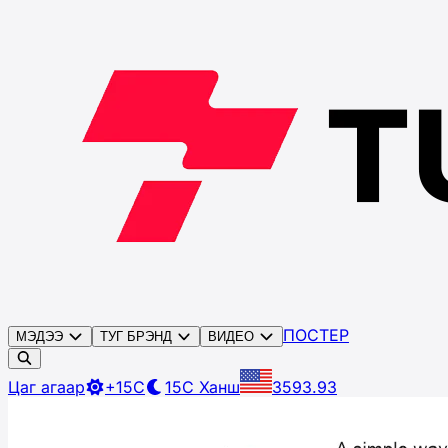
ПОСТЕР
МЭДЭЭ
ТУГ БРЭНД
ВИДЕО
Цаг агаар
+15C
15C
Ханш
3593.93