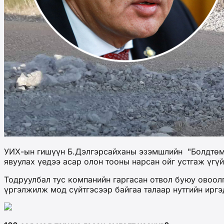
УИХ-ын гишүүн Б.Дэлгэрсайханы эзэмшлийн "Болдтөмө
явуулах үедээ асар олон тооны нарсан ойг устгаж үгү
Тодруулбал тус компанийн гаргасан отвол буюу овоол
үргэлжилж мод сүйтгэсээр байгаа талаар нутгийн ирг