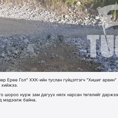
р Ерөө Гол" ХХК-ийн туслан гүйцэтгэгч "Хишиг арвин"
й хийжээ.
го шороо нурж зам дагуух нялх нарсан төгөлийг даржээ
эд мэдээлж байна.