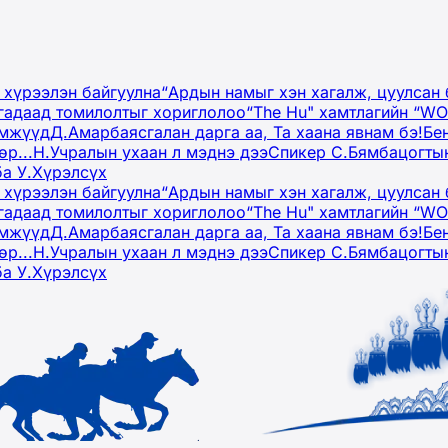
 хүрээлэн байгуулна
“Ардын намыг хэн хагалж, цуулсан 
гадаад томилолтыг хориглолоо
“The Hu" хамтлагийн “W
эмжүүд
Д.Амарбаясгалан дарга аа, Та хаана явнам бэ!
Бе
р...
Н.Учралын ухаан л мэднэ дээ
Спикер С.Бямбацогтын
ба У.Хүрэлсүх
 хүрээлэн байгуулна
“Ардын намыг хэн хагалж, цуулсан 
гадаад томилолтыг хориглолоо
“The Hu" хамтлагийн “W
эмжүүд
Д.Амарбаясгалан дарга аа, Та хаана явнам бэ!
Бе
р...
Н.Учралын ухаан л мэднэ дээ
Спикер С.Бямбацогтын
ба У.Хүрэлсүх