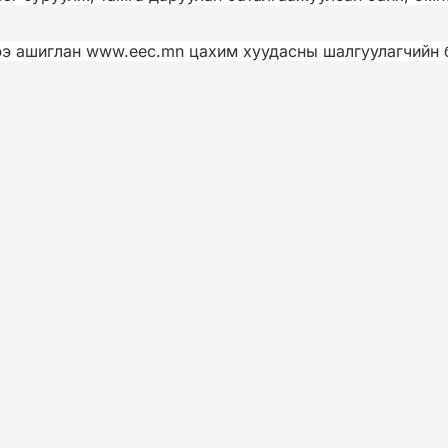
ээ ашиглан www.eec.mn цахим хуудасны шалгуулагчийн 