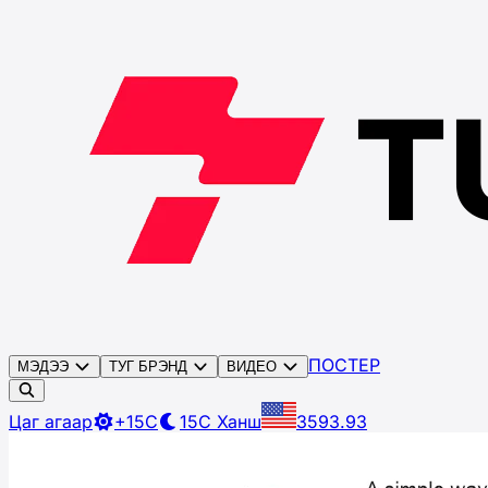
ПОСТЕР
МЭДЭЭ
ТУГ БРЭНД
ВИДЕО
Цаг агаар
+15C
15C
Ханш
3593.93