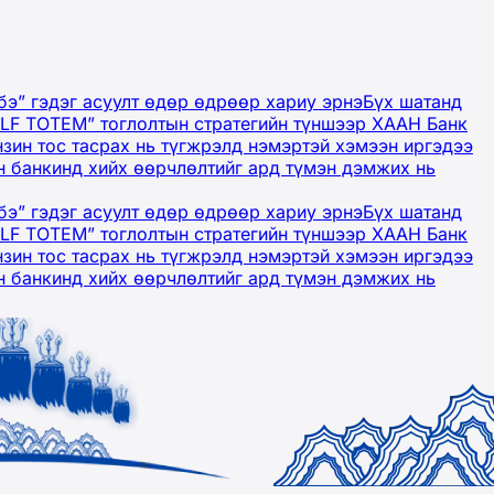
бэ” гэдэг асуулт өдөр өдрөөр хариу эрнэ
Бүх шатанд
OLF TOTEM” тоглолтын стратегийн түншээр ХААН Банк
нзин тос тасрах нь түгжрэлд нэмэртэй хэмээн иргэдээ
 банкинд хийх өөрчлөлтийг ард түмэн дэмжих нь
бэ” гэдэг асуулт өдөр өдрөөр хариу эрнэ
Бүх шатанд
OLF TOTEM” тоглолтын стратегийн түншээр ХААН Банк
нзин тос тасрах нь түгжрэлд нэмэртэй хэмээн иргэдээ
 банкинд хийх өөрчлөлтийг ард түмэн дэмжих нь