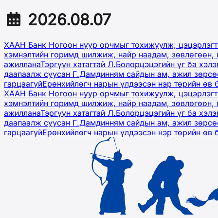
2026.08.07
ХААН Банк Ногоон нуур орчмыг тохижуулж, цэцэрлэгт
хэмнэлтийн горимд шилжиж, найр наадам, зөвлөгөөн, 
ажиллана
Тэргүүн хатагтай Л.Болорцэцэгийн үг ба хэл
даапаалж суусан Г.Дамдинням сайдын ам, ажил зөрсөө
гарцаагүй
Ерөнхийлөгч нарын үлдээсэн нэр төрийн өв 
ХААН Банк Ногоон нуур орчмыг тохижуулж, цэцэрлэгт
хэмнэлтийн горимд шилжиж, найр наадам, зөвлөгөөн, 
ажиллана
Тэргүүн хатагтай Л.Болорцэцэгийн үг ба хэл
даапаалж суусан Г.Дамдинням сайдын ам, ажил зөрсөө
гарцаагүй
Ерөнхийлөгч нарын үлдээсэн нэр төрийн өв 