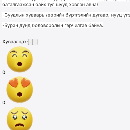
баталгаажсан байх тул шууд хэвлэн авна/
-
Суудлын хуваарь /өөрийн бүртгэлийн дугаар, нууц үг
-
Бүрэн дунд боловсролын гэрчилгээ байна.
Хуваалцах:
0
0