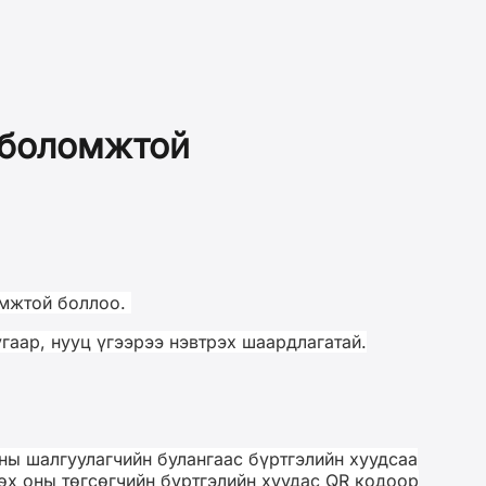
 боломжтой
омжтой боллоо.
гаар, нууц үгээрээ нэвтрэх шаардлагатай.
сны шалгуулагчийн булангаас бүртгэлийн хуудсаа
нөх оны төгсөгчийн бүртгэлийн хуудас QR кодоор