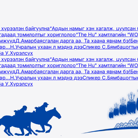
 хүрээлэн байгуулна
“Ардын намыг хэн хагалж, цуулсан 
гадаад томилолтыг хориглолоо
“The Hu" хамтлагийн “W
эмжүүд
Д.Амарбаясгалан дарга аа, Та хаана явнам бэ!
Бе
р...
Н.Учралын ухаан л мэднэ дээ
Спикер С.Бямбацогтын
ба У.Хүрэлсүх
 хүрээлэн байгуулна
“Ардын намыг хэн хагалж, цуулсан 
гадаад томилолтыг хориглолоо
“The Hu" хамтлагийн “W
эмжүүд
Д.Амарбаясгалан дарга аа, Та хаана явнам бэ!
Бе
р...
Н.Учралын ухаан л мэднэ дээ
Спикер С.Бямбацогтын
ба У.Хүрэлсүх