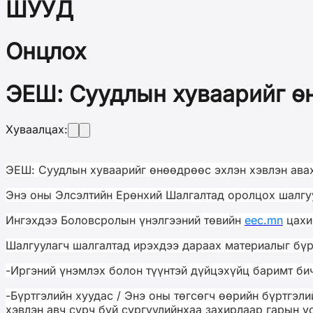
ШУУД
Онцлох
ЭЕШ: Суудлын хуваарийг ө
Хуваалцах:
ЭЕШ: Суудлын хуваарийг өнөөдрөөс эхлэн хэвлэн ав
Энэ
оны Элсэлтийн Ерөнхий Шалгалт
ад
оролцох шалгуу
Ингэхдээ Боловсролын үнэлгээний төвийн
eec.mn
цахим
Шалгуулагч шалгалтад ирэхдээ дараах материалыг бүр
-
Иргэний үнэмлэх болон түүнтэй дүйцэхүйц баримт би
-
Бүртгэлийн хуудас / Энэ оны төгсөгч өөрийн бүртгэл
хэвлэн авч сурч буй сургуулийнхаа захирлаар гарын ү