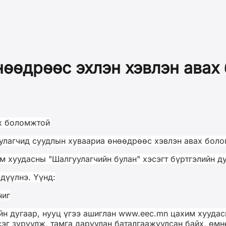
нөөдрөөс эхлэн хэвлэн авах
ах боломжтой
лагчид суудлын хуваариа өнөөдрөөс хэвлэн авах бол
 хуудасны "Шалгуулагчийн булан" хэсэгт бүртгэлийн ду
дүүлнэ. Үүнд:
чиг
ийн дугаар, нууц үгээ ашиглан www.eec.mn цахим хууда
сэг зуруулж, тамга даруулан баталгаажуулсан байх, өм